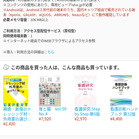
※コンテンツの使用にあたり、専用ビューアisho.jpが必要
※Androidは、Android２世代前の端末のうち、国内キャリア経由で販売されている端
末（Xperia、GALAXY、AQUOS、ARROWS、Nexusなど）にて動作確認しています
必要メモリ容量
106 MB以上
ご利用方法
アクセス型配信サービス（買切型）
同時使用端末数
1
※インターネット経由でのWEBブラウザによるアクセス参照
※導入・利用方法の詳細は
こちら
この商品を買った人は、こんな商品も買っています。
褥瘡・創傷のド
胃と腸 Vol.59
看護研究 Step
看護診断ハンド
レッシング材・
No.4
by Step 第6版
ブック 第12版
外用薬の選び...
¥7,920
¥2,970
¥4,400
¥2,420