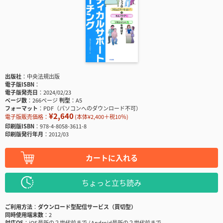
出版社
中央法規出版
電子版ISBN
電子版発売日
2024/02/23
ページ数
266ページ
判型
A5
フォーマット
PDF（パソコンへのダウンロード不可）
¥2,640
電子版販売価格：
(本体¥2,400＋税10％)
印刷版ISBN
978-4-8058-3611-8
印刷版発行年月
2012/03
カートに入れる
ちょっと立ち読み
ご利用方法
ダウンロード型配信サービス（買切型）
同時使用端末数
2
対応OS
iOS最新の２世代前まで / Android最新の２世代前まで