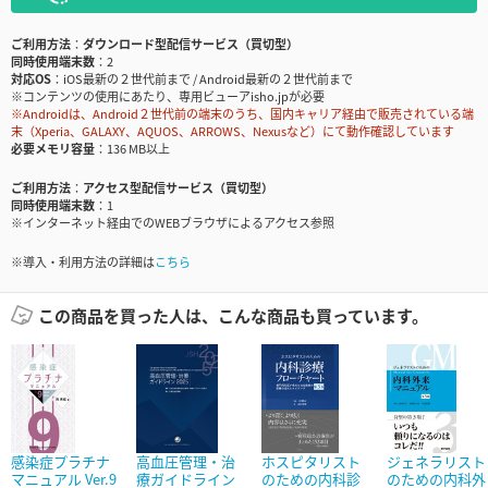
ご利用方法
ダウンロード型配信サービス（買切型）
同時使用端末数
2
対応OS
iOS最新の２世代前まで / Android最新の２世代前まで
※コンテンツの使用にあたり、専用ビューアisho.jpが必要
※Androidは、Android２世代前の端末のうち、国内キャリア経由で販売されている端
末（Xperia、GALAXY、AQUOS、ARROWS、Nexusなど）にて動作確認しています
必要メモリ容量
136 MB以上
ご利用方法
アクセス型配信サービス（買切型）
同時使用端末数
1
※インターネット経由でのWEBブラウザによるアクセス参照
※導入・利用方法の詳細は
こちら
この商品を買った人は、こんな商品も買っています。
感染症プラチナ
高血圧管理・治
ホスピタリスト
ジェネラリスト
マニュアル Ver.9
療ガイドライン
のための内科診
のための内科外