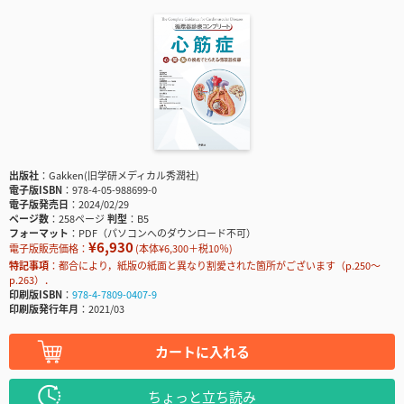
出版社
Gakken(旧学研メディカル秀潤社)
電子版ISBN
978-4-05-988699-0
電子版発売日
2024/02/29
ページ数
258ページ
判型
B5
フォーマット
PDF（パソコンへのダウンロード不可）
¥6,930
電子版販売価格：
(本体¥6,300＋税10％)
特記事項
都合により，紙版の紙面と異なり割愛された箇所がございます（p.250〜
p.263）．
印刷版ISBN
978-4-7809-0407-9
印刷版発行年月
2021/03
カートに入れる
ちょっと立ち読み