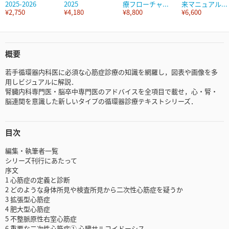
2025-2026
2025
療フローチャ...
来マニュアル...
¥2,750
¥4,180
¥8,800
¥6,600
概要
若手循環器内科医に必須な心筋症診療の知識を網羅し，図表や画像を多
用しビジュアルに解説．
腎臓内科専門医・脳卒中専門医のアドバイスを全項目で載せ，心・腎・
脳連関を意識した新しいタイプの循環器診療テキストシリーズ．
目次
編集・執筆者一覧
シリーズ刊行にあたって
序文
1 心筋症の定義と診断
2 どのような身体所見や検査所見から二次性心筋症を疑うか
3 拡張型心筋症
4 肥大型心筋症
5 不整脈原性右室心筋症
6 重要な二次性心筋症① 心臓サルコイドーシス