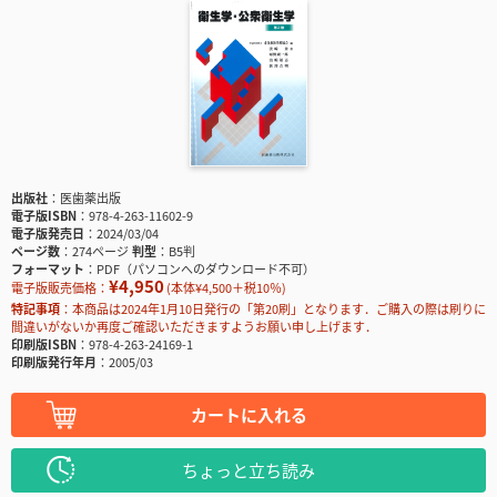
出版社
医歯薬出版
電子版ISBN
978-4-263-11602-9
電子版発売日
2024/03/04
ページ数
274ページ
判型
B5判
フォーマット
PDF（パソコンへのダウンロード不可）
¥4,950
電子版販売価格：
(本体¥4,500＋税10％)
特記事項
本商品は2024年1月10日発行の「第20刷」となります．ご購入の際は刷りに
間違いがないか再度ご確認いただきますようお願い申し上げます．
印刷版ISBN
978-4-263-24169-1
印刷版発行年月
2005/03
カートに入れる
ちょっと立ち読み