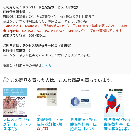
ご利用方法
ダウンロード型配信サービス（買切型）
同時使用端末数
2
対応OS
iOS最新の２世代前まで / Android最新の２世代前まで
※コンテンツの使用にあたり、専用ビューアisho.jpが必要
※Androidは、Android２世代前の端末のうち、国内キャリア経由で販売されている端
末（Xperia、GALAXY、AQUOS、ARROWS、Nexusなど）にて動作確認しています
必要メモリ容量
106 MB以上
ご利用方法
アクセス型配信サービス（買切型）
同時使用端末数
1
※インターネット経由でのWEBブラウザによるアクセス参照
※導入・利用方法の詳細は
こちら
この商品を買った人は、こんな商品も買っています。
プロメテウス解
柔道整復学・実
東洋療法学校協
東洋療法学校協
剖学 コア アトラ
技編 改訂第2版
会編教科書 医
会編教科書 臨
ス 第4版
¥7,700
療概論【2026...
床医学各論 第2..