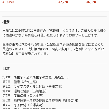
¥10,450
¥2,750
¥6,050
概要
本商品は2024年1月10日発行の「第20刷」となります．ご購入の際は刷り
に間違いがないか再度ご確認いただきますようお願い申し上げます．
医療従事者に求められる衛生・公衆衛生学必須の知識を簡潔にまとめた
最適のテキスト．改訂第2版では，図表を多用し，2色刷りとするなど理
解を助ける工夫が施されている．
目次
第1章 衛生学・公衆衛生学の意義（高坂宏一）
第2章 健康（鈴木庄亮）
第3章 ライフスタイルと健康（笹澤吉明）
第4章 環境と健康（出嶋靖志）
第5章 産業保健（鈴木庄亮）
第6章 精神保健―精神の健康と精神障害（笹澤吉明）
第7章 母子保健（笹澤吉明）