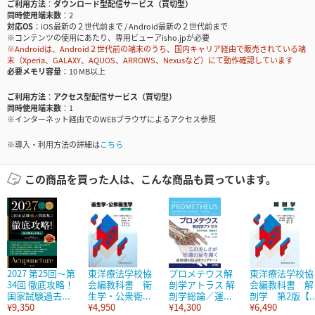
ご利用方法
ダウンロード型配信サービス（買切型）
同時使用端末数
2
対応OS
iOS最新の２世代前まで / Android最新の２世代前まで
※コンテンツの使用にあたり、専用ビューアisho.jpが必要
※Androidは、Android２世代前の端末のうち、国内キャリア経由で販売されている端
末（Xperia、GALAXY、AQUOS、ARROWS、Nexusなど）にて動作確認しています
必要メモリ容量
10 MB以上
ご利用方法
アクセス型配信サービス（買切型）
同時使用端末数
1
※インターネット経由でのWEBブラウザによるアクセス参照
※導入・利用方法の詳細は
こちら
この商品を買った人は、こんな商品も買っています。
2027 第25回～第
東洋療法学校協
プロメテウス解
東洋療法学校協
34回 徹底攻略！
会編教科書 衛
剖学アトラス 解
会編教科書 解
国家試験過去...
生学・公衆衛...
剖学総論／運...
剖学 第2版【..
¥9,350
¥4,950
¥14,300
¥6,490