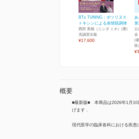
BTx TUNING：ボツリヌス
あ
トキシンによる表情筋調律
第
西田 美穂（ニシダ ミホ）(著)
公
克誠堂出版
会
¥17,600
(著
医
¥3
概要
■最新版■ 本商品は2026年1
げます．
現代医学の臨床各科における疾患