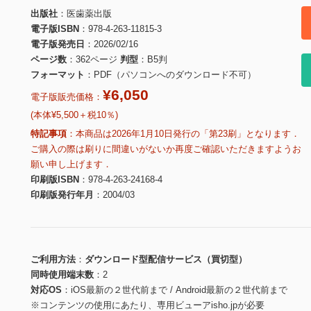
出版社
医歯薬出版
電子版ISBN
978-4-263-11815-3
電子版発売日
2026/02/16
ページ数
362ページ
判型
B5判
フォーマット
PDF（パソコンへのダウンロード不可）
¥6,050
電子版販売価格：
(本体¥5,500＋税10％)
特記事項
本商品は2026年1月10日発行の「第23刷」となります．
ご購入の際は刷りに間違いがないか再度ご確認いただきますようお
願い申し上げます．
印刷版ISBN
978-4-263-24168-4
印刷版発行年月
2004/03
ご利用方法
ダウンロード型配信サービス（買切型）
同時使用端末数
2
対応OS
iOS最新の２世代前まで / Android最新の２世代前まで
※コンテンツの使用にあたり、専用ビューアisho.jpが必要