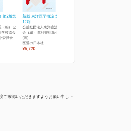
 第2版第
新版 東洋医学概論 第1版第
12刷
（編） 公
公益社団法人東洋療法学校協
法学校協会
会（編） 教科書執筆小委員会
小委員会
(著)
医道の日本社
¥5,720
か再度ご確認いただきますようお願い申し上