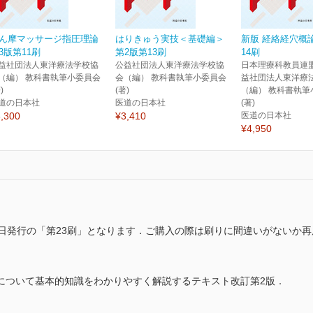
ん摩マッサージ指圧理論
はりきゅう実技＜基礎編＞
新版 経絡経穴概論
3版第11刷
第2版第13刷
14刷
益社団法人東洋療法学校協
公益社団法人東洋療法学校協
日本理療科教員連盟
（編） 教科書執筆小委員会
会（編） 教科書執筆小委員会
益社団法人東洋療
)
(著)
（編） 教科書執筆
道の日本社
医道の日本社
(著)
,300
¥3,410
医道の日本社
¥4,950
月10日発行の「第23刷」となります．ご購入の際は刷りに間違いがない
について基本的知識をわかりやすく解説するテキスト改訂第2版．