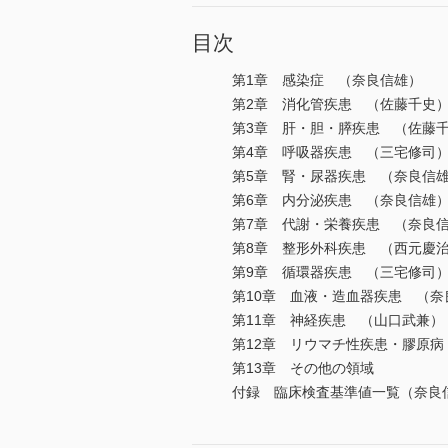
目次
第1章 感染症 （奈良信雄）
第2章 消化管疾患 （佐藤千史
第3章 肝・胆・膵疾患 （佐藤
第4章 呼吸器疾患 （三宅修司
第5章 腎・尿器疾患 （奈良信
第6章 内分泌疾患 （奈良信雄
第7章 代謝・栄養疾患 （奈良
第8章 整形外科疾患 （西元慶
第9章 循環器疾患 （三宅修司
第10章 血液・造血器疾患 （奈
第11章 神経疾患 （山口武兼）
第12章 リウマチ性疾患・膠原病
第13章 その他の領域
付録 臨床検査基準値一覧（奈良