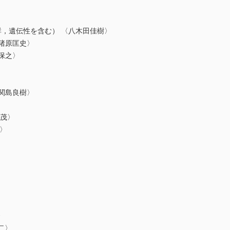
症候群，遺伝性を含む） 〈八木田佳樹〉
〈猪原匡史〉
保之〉
〈関島良樹〉
 茂〉
茂〉
〉
二〉