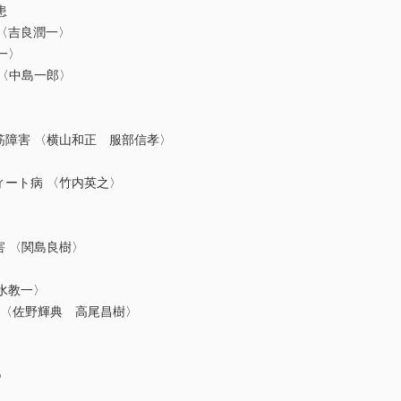
患
 〈吉良潤一〉
一〉
 〈中島一郎〉
〉
筋障害 〈横山和正 服部信孝〉
ィート病 〈竹内英之〉
害 〈関島良樹〉
清水教一〉
症 〈佐野輝典 高尾昌樹〉
〉