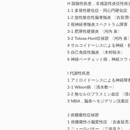
H 脱髄性疾患，非感染性炎症性疾
1-1 多発性硬化症・同心円硬化症
1-2 急性散在性脳脊髄炎 〈吉良潤
2 視神経脊髄炎スペクトラム障害
3-1 肥厚性硬膜炎 〈河内 泉〉
3-2 Tolosa-Hunt症候群 〈河内 泉
4 サルコイドーシスによる神経・
5 自己免疫性脳炎 〈木村暁夫〉
6 神経ベーチェット病，神経スウ
I 代謝性疾患
1 アミロイドーシスによる神経障
2-1 Wilson病 〈清水教一〉
2-2 無セルロプラスミン血症 〈
3 NBIA，脳表ヘモジデリン沈着
J 傍腫瘍性症候群
1 傍腫瘍性小脳変性症 〈吉倉延亮
2 ニューロパチー 〈三井良之〉