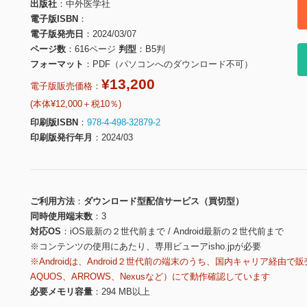
出版社
中外医学社
電子版ISBN
電子版発売日
2024/03/07
ページ数
616ページ
判型
B5判
フォーマット
PDF（パソコンへのダウンロード不可）
¥13,200
電子版販売価格：
(本体¥12,000＋税10％)
印刷版ISBN
978-4-498-32879-2
印刷版発行年月
2024/03
ご利用方法
ダウンロード型配信サービス（買切型）
同時使用端末数
3
対応OS
iOS最新の２世代前まで / Android最新の２世代前まで
※コンテンツの使用にあたり、専用ビューアisho.jpが必要
※Androidは、Android２世代前の端末のうち、国内キャリア経由で販
AQUOS、ARROWS、Nexusなど）にて動作確認しています
必要メモリ容量
294 MB以上