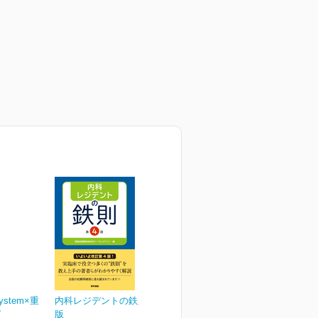
ystem×重
内科レジデントの鉄則 第4
ピ
版