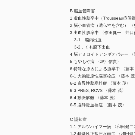
B 脳血管障害
1 虚血性脳卒中（Trousseau
2 脳小血管病（遺伝性を含む） 
3 出血性脳卒中 〈作田健一 井口
3-1．脳内出血
3-2．くも膜下出血
4 脳アミロイドアンギオパチー 
5 もやもや病 〈堀江信貴〉
6 特殊な原因による脳卒中 〈藤本
6-1 大動脈原性脳塞栓症 〈藤本 
6-2 奇異性脳塞栓症 〈藤本 茂〉
6-3 PRES, RCVS 〈藤本 茂〉
6-4 動脈解離 〈藤本 茂〉
6-5 脳静脈血栓症 〈藤本 茂〉
C 認知症
1-1 アルツハイマー病 〈和田健二
1-2 特発性正常圧水頭症 〈和田健