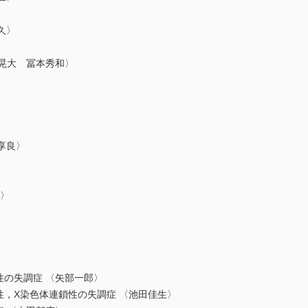
久〉
〉
堂晃大 冨本秀和〉
〉
畑享良〉
功〉
性の失調症 〈矢部一郎〉
性，X染色体連鎖性の失調症 〈池田佳生〉