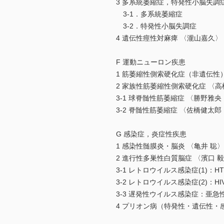
3 多系統萎縮症，特発性小脳失調
3-1．多系統萎縮症
3-2．特発性小脳失調症
4 遺伝性痙性対麻痺 〈瀧山嘉久〉
F 運動ニューロン疾患
1 筋萎縮性側索硬化症（非遺伝性
2 家族性筋萎縮性側索硬化症 〈
3-1 球脊髄性筋萎縮症 〈勝野雅
3-2 脊髄性筋萎縮症 〈佐橋健太
G 感染症，炎症性疾患
1 感染性髄膜炎・脳炎 〈亀井 聡〉
2 進行性多巣性白質脳症 〈濱口 
3-1 レトロウイルス感染症(1)：
3-2 レトロウイルス感染症(2)：
3-3 遅発性ウイルス感染症：亜
4 プリオン病（特発性・遺伝性・感