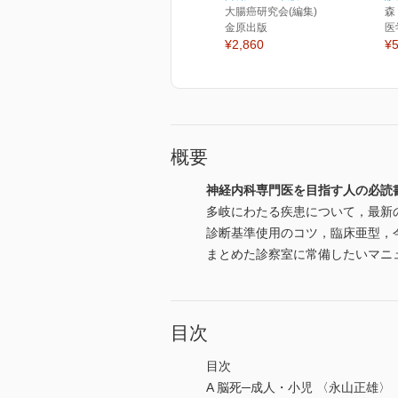
大腸癌研究会(編集)
森
金原出版
医
¥2,860
¥5
概要
神経内科専門医を目指す人の必読
多岐にわたる疾患について，最新
診断基準使用のコツ，臨床亜型，
まとめた診察室に常備したいマニ
目次
目次
A 脳死─成人・小児 〈永山正雄〉