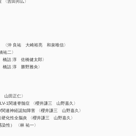
症 〈吉田邦広〉
） 〈沖 良祐 大崎裕亮 和泉唯信〉
高橋祐二〉
央 橋詰 淳 佐橋健太郎〉
郎 橋詰 淳 勝野雅央〉
毅 山田正仁〉
HTLV-1関連脊髄症 〈櫻井謙三 山野嘉久〉
HIV関連神経認知障害 〈櫻井謙三 山野嘉久〉
急性硬化性全脳炎 〈櫻井謙三 山野嘉久〉
染性） 〈林 祐一〉