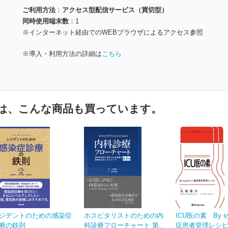
ご利用方法
アクセス型配信サービス（買切型）
同時使用端末数
1
※インターネット経由でのWEBブラウザによるアクセス参照
※導入・利用方法の詳細は
こちら
は、こんな商品も買っています。
ジデントのための感染症
ホスピタリストのための内
ICU医の素 By s
療の鉄則
科診療フローチャート 第...
症患者管理レシ