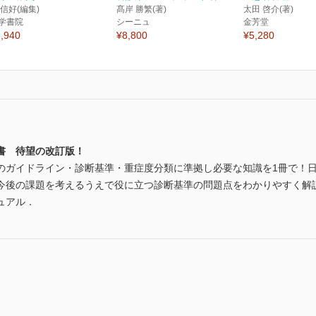
 信好(編集)
髙岸 勝繁(著)
太田 啓介(著)
学書院
シーニュ
金芳堂
,940
¥8,800
¥5,280
書 待望の改訂版！
のガイドライン・診断基準・重症度分類に準拠し必要な知識を1冊で！
今後の課題を考えるうえで役に立つ診断基準の問題点をわかりやすく解
ュアル．