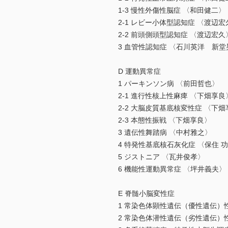
1-3 慢性外傷性脳症 〈和田健二〉
2-1 レビー小体型認知症 〈渡辺宏
2-2 前頭側頭型認知症 〈渡辺宏久
3 血管性認知症 〈石川英洋 新
D 運動異常症
1 パーキンソン病 〈前田哲也〉
2-1 進行性核上性麻痺 〈下畑享良
2-2 大脳皮質基底核変性症 〈下
2-3 本態性振戦 〈下畑享良〉
3 遺伝性舞踏病 〈中村雅之〉
4 特発性基底核石灰化症 〈保住 
5 ジストニア 〈瓦井俊孝〉
6 機能性運動異常症 〈坪井義夫〉
E 脊髄小脳変性症
1 常染色体顕性遺伝（優性遺伝）
2 常染色体潜性遺伝（劣性遺伝）