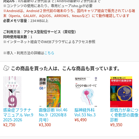
対応OS
iOS最新の２世代前まで / Android最新の２世代前まで
※コンテンツの使用にあたり、専用ビューアisho.jpが必要
※Androidは、Android２世代前の端末のうち、国内キャリア経由で販売されている端
末（Xperia、GALAXY、AQUOS、ARROWS、Nexusなど）にて動作確認しています
必要メモリ容量
234 MB以上
ご利用方法
アクセス型配信サービス（買切型）
同時使用端末数
1
※インターネット経由でのWEBブラウザによるアクセス参照
※導入・利用方法の詳細は
こちら
この商品を買った人は、こんな商品も買っています。
感染症プラチナ
画像診断 Vol.46
脳神経外科
即戦力が身につ
マニュアル Ver.9
No.9（2026年8
Vol.53 No.3
く骨軟部の画像
2025-2026
月号）
¥6,490
診断
¥2,750
¥3,300
¥9,350