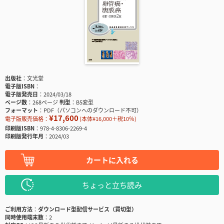
出版社
文光堂
電子版ISBN
電子版発売日
2024/03/18
ページ数
268ページ
判型
B5変型
フォーマット
PDF（パソコンへのダウンロード不可）
¥17,600
電子版販売価格：
(本体¥16,000＋税10％)
印刷版ISBN
978-4-8306-2269-4
印刷版発行年月
2024/03
カートに入れる
ちょっと立ち読み
ご利用方法
ダウンロード型配信サービス（買切型）
同時使用端末数
2