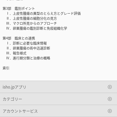
第3部 鑑別ポイント
Ⅰ．上皮性腫瘍の異型のとらえ方とグレード評価
Ⅱ．上皮性腫瘍の細胞分化の見方
Ⅲ．マクロ所見からのアプローチ
Ⅳ．卵巣腫瘍の鑑別診断と免疫組織化学
第4部 臨床との連携
Ⅰ．診断に必要な臨床情報
Ⅱ．卵巣腫瘍の術中迅速診断
Ⅲ．報告様式
Ⅳ．進行期分類と治療の概略
索引
isho.jpアプリ
カテゴリー
アカウントサービス