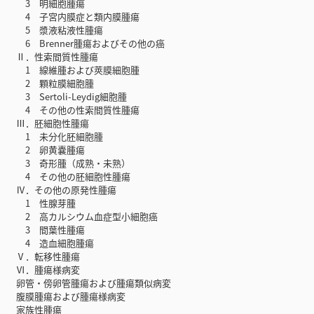
3 明細胞腫瘍
4 子宮内膜症と類内膜腫瘍
5 漿液粘液性腫瘍
6 Brenner腫瘍およびその他の癌
Ⅱ．性索間質性腫瘍
1 線維腫および莢膜細胞腫
2 顆粒膜細胞腫
3 Sertoli-Leydig細胞腫
4 その他の性索間質性腫瘍
Ⅲ．胚細胞性腫瘍
1 未分化胚細胞腫
2 卵黄嚢腫瘍
3 奇形腫（成熟・未熟）
4 その他の胚細胞性腫瘍
Ⅳ．その他の原発性腫瘍
1 性腺芽腫
2 高カルシウム血症型小細胞癌
3 間葉性腫瘍
4 造血細胞腫瘍
Ⅴ．転移性腫瘍
Ⅵ．腫瘍様病変
卵管・傍卵管腫瘍および腫瘍類似病変
腹膜腫瘍および腫瘍様病変
家族性腫瘍