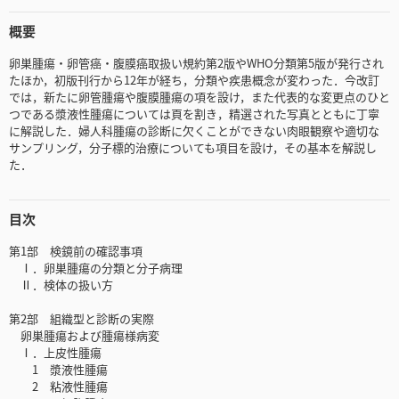
概要
卵巣腫瘍・卵管癌・腹膜癌取扱い規約第2版やWHO分類第5版が発行され
たほか，初版刊行から12年が経ち，分類や疾患概念が変わった．今改訂
では，新たに卵管腫瘍や腹膜腫瘍の項を設け，また代表的な変更点のひと
つである漿液性腫瘍については頁を割き，精選された写真とともに丁寧
に解説した．婦人科腫瘍の診断に欠くことができない肉眼観察や適切な
サンプリング，分子標的治療についても項目を設け，その基本を解説し
た．
目次
第1部 検鏡前の確認事項
Ⅰ．卵巣腫瘍の分類と分子病理
Ⅱ．検体の扱い方
第2部 組織型と診断の実際
卵巣腫瘍および腫瘍様病変
Ⅰ．上皮性腫瘍
1 漿液性腫瘍
2 粘液性腫瘍