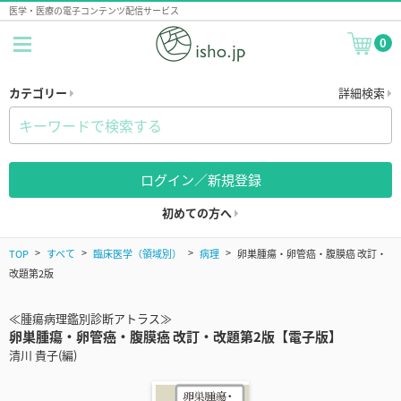
医学・医療の電子コンテンツ配信サービス
0
カテゴリー
詳細検索
ログイン／新規登録
初めての方へ
TOP
すべて
臨床医学（領域別）
病理
卵巣腫瘍・卵管癌・腹膜癌 改訂・
改題第2版
≪腫瘍病理鑑別診断アトラス≫
卵巣腫瘍・卵管癌・腹膜癌 改訂・改題第2版【電子版】
清川 貴子(編)