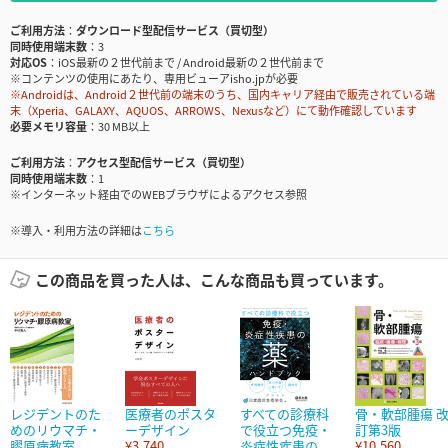
ご利用方法
ダウンロード型配信サービス（買切型）
同時使用端末数
3
対応OS
iOS最新の２世代前まで / Android最新の２世代前まで
※コンテンツの使用にあたり、専用ビューアisho.jpが必要
※Androidは、Android２世代前の端末のうち、国内キャリア経由で販売されている端
末（Xperia、GALAXY、AQUOS、ARROWS、Nexusなど）にて動作確認しています
必要メモリ容量
30 MB以上
ご利用方法
アクセス型配信サービス（買切型）
同時使用端末数
1
※インターネット経由でのWEBブラウザによるアクセス参照
※導入・利用方法の詳細は
こちら
この商品を買った人は、こんな商品も買っています。
レジデントのた
医療者のポスタ
すべての診療科
骨・軟部腫瘍 
めのリウマチ・
ーデザイン
で役立つ免疫・
訂第3版
膠原病教室
¥3,740
炎症性疾患の...
¥10,560