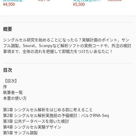
¥4,950
¥5,500
概要
シングルセル研究を始めることになったら？実験計画のポイント，サン
プル調製，Seurat，Scanpyなど解析ソフトの実例コードや，外注の検討
事項まで．全体の流れを把握して即戦力をつけたいあなたに！
目次
【目次】
序
執筆者一覧
本書の使い方
第1章 シングルセル解析をはじめる前に考えること
第2章 シングルセル解析実施前の予備検討：バルクRNA-Seq
第3章 公共データベースを用いた検討
第4章 シングルセル実験デザイン
第5章 サンプル調製