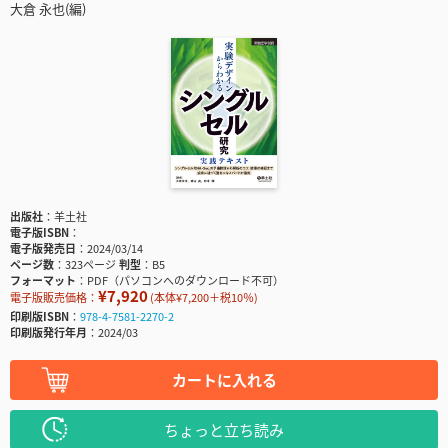
大倉 永也(編)
出版社
羊土社
電子版ISBN
電子版発売日
2024/03/14
ページ数
323ページ
判型
B5
フォーマット
PDF（パソコンへのダウンロード不可）
¥7,920
電子版販売価格：
(本体¥7,200＋税10％)
印刷版ISBN
978-4-7581-2270-2
印刷版発行年月
2024/03
カートに入れる
ちょっと立ち読み