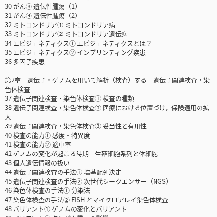
30 がん③ 遺伝性腫瘍（1）
31 がん④ 遺伝性腫瘍（2）
32 ミトコンドリア① ミトコンドリア病
33 ミトコンドリア② ミトコンドリア遺伝病
34 エピジェネティクス① エピジェネティクスとは？
35 エピジェネティクス② インプリンティング疾患
36 多因子疾患
第2章 遺伝子・ゲノムを用いて解析（検査）する─遺伝子関連検査・染
色体検査
37 遺伝子関連検査・染色体検査① 検査の種類
38 遺伝子関連検査・染色体検査② 医療における位置づけ，保険適用の拡
大
39 遺伝子関連検査・染色体検査③ 妥当性と有用性
40 検査の能力① 感度・特異度
41 検査の能力② 適中率
42 ゲノムの変化が起こる時期─生殖細胞系列と体細胞
43 個人遺伝情報の扱い
44 遺伝子関連検査の手法① 塩基配列決定
45 遺伝子関連検査の手法② 次世代シークエンサー（NGS）
46 染色体検査の手法① 分染法
47 染色体検査の手法② FISH とマイクロアレイ染色体検査
48 バリアント① ゲノムの変化とバリアント