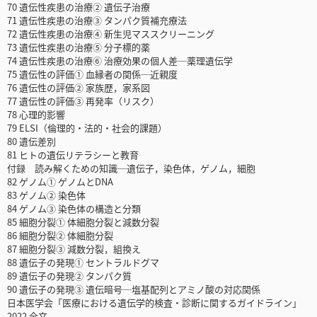
70 遺伝性疾患の治療② 遺伝子治療
71 遺伝性疾患の治療③ タンパク質補充療法
72 遺伝性疾患の治療④ 新生児マススクリーニング
73 遺伝性疾患の治療⑤ 分子標的薬
74 遺伝性疾患の治療⑥ 治療効果の個人差─薬理遺伝学
75 遺伝性の評価① 血縁者の関係─近親度
76 遺伝性の評価② 家族歴，家系図
77 遺伝性の評価③ 再発率（リスク）
78 心理的影響
79 ELSI（倫理的・法的・社会的課題）
80 遺伝差別
81 ヒトの遺伝リテラシーと教育
付録 読み解くための知識─遺伝子，染色体，ゲノム，細胞
82 ゲノム① ゲノムとDNA
83 ゲノム② 染色体
84 ゲノム③ 染色体の構造と分類
85 細胞分裂① 体細胞分裂と減数分裂
86 細胞分裂② 体細胞分裂
87 細胞分裂③ 減数分裂，組換え
88 遺伝子の発現① セントラルドグマ
89 遺伝子の発現② タンパク質
90 遺伝子の発現③ 遺伝暗号─塩基配列とアミノ酸の対応関係
日本医学会「医療における遺伝学的検査・診断に関するガイドライン」
2022 全文