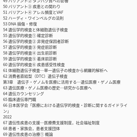
49 バリアント② タンパク質への影響
50 バリアント③ 疾患との関わり
51 バリアント④ アレル頻度とVAF
52 ハーディ・ワインベルグの法則
53 DNA 損傷・修復
54 遺伝学的検査と体細胞遺伝子検査
55 遺伝学的検査① 確定診断
56 遺伝学的検査② 非発症保因者診断
57 遺伝学的検査③ 発症前診断
58 遺伝学的検査④ 出生前診断
59 遺伝学的検査⑤ 着床前診断
60 遺伝学的検査⑥ 疾患感受性検査
61 体細胞遺伝子検査─単一遺伝子の検査から網羅的解析へ
62 消費者直結型（DTC）遺伝子検査
第3章 遺伝子・ゲノムを医療に活用する─遺伝医療・ゲノム医療
63 遺伝医療・ゲノム医療の歴史─研究から医療へ
64 遺伝カウンセリング
65 臨床遺伝専門職
66 日本医学会「医療における遺伝学的検査・診断に関するガイドライ
ン」
2022
67 遺伝性疾患の支援─医療費支援制度，社会福祉制度
68 患者・家族会，患者支援団体
69 遺伝性疾患の治療① 概論