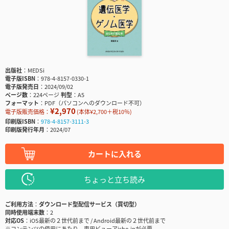
出版社
MEDSi
電子版ISBN
978-4-8157-0330-1
電子版発売日
2024/09/02
ページ数
224ページ
判型
A5
フォーマット
PDF（パソコンへのダウンロード不可）
¥2,970
電子版販売価格：
(本体¥2,700＋税10％)
印刷版ISBN
978-4-8157-3111-3
印刷版発行年月
2024/07
カートに入れる
ちょっと立ち読み
ご利用方法
ダウンロード型配信サービス（買切型）
同時使用端末数
2
対応OS
iOS最新の２世代前まで / Android最新の２世代前まで
※コンテンツの使用にあたり、専用ビューアisho.jpが必要