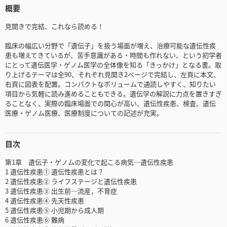
概要
見開きで完結、これなら読める！
臨床の幅広い分野で「遺伝子」を扱う場面が増え、治療可能な遺伝性疾
患も増えてきているが、苦手意識がある・時間も作れない、という初学者
にとって遺伝医学・ゲノム医学の全体像を知る「きっかけ」となる書。取
り上げるテーマは全90、それぞれ見開き2ページで完結し、左頁に本文、
右頁に図表を配置。コンパクトなボリュームで通読しやすく、知りたい
項目から気軽に読み進めることもできる。遺伝学の解説に力点を置きすぎ
ることなく、実際の臨床場面での関心が高い、遺伝性疾患、検査、遺伝
医療・ゲノム医療、医療制度についての記述が充実。
目次
第1章 遺伝子・ゲノムの変化で起こる病気─遺伝性疾患
1 遺伝性疾患① 遺伝性疾患とは？
2 遺伝性疾患② ライフステージと遺伝性疾患
3 遺伝性疾患③ 出生前─流産，不育症
4 遺伝性疾患④ 先天性疾患
5 遺伝性疾患⑤ 小児期から成人期
6 遺伝性疾患⑥ 難病