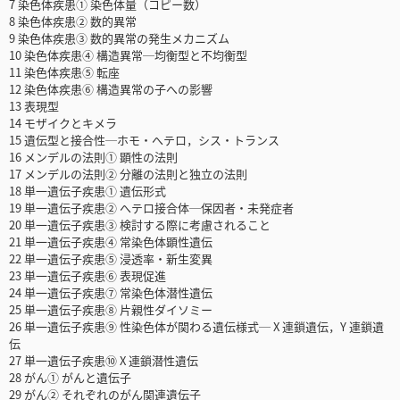
7 染色体疾患① 染色体量（コピー数）
8 染色体疾患② 数的異常
9 染色体疾患③ 数的異常の発生メカニズム
10 染色体疾患④ 構造異常─均衡型と不均衡型
11 染色体疾患⑤ 転座
12 染色体疾患⑥ 構造異常の子への影響
13 表現型
14 モザイクとキメラ
15 遺伝型と接合性─ホモ・へテロ，シス・トランス
16 メンデルの法則① 顕性の法則
17 メンデルの法則② 分離の法則と独立の法則
18 単一遺伝子疾患① 遺伝形式
19 単一遺伝子疾患② へテロ接合体─保因者・未発症者
20 単一遺伝子疾患③ 検討する際に考慮されること
21 単一遺伝子疾患④ 常染色体顕性遺伝
22 単一遺伝子疾患⑤ 浸透率・新生変異
23 単一遺伝子疾患⑥ 表現促進
24 単一遺伝子疾患⑦ 常染色体潜性遺伝
25 単一遺伝子疾患⑧ 片親性ダイソミー
26 単一遺伝子疾患⑨ 性染色体が関わる遺伝様式─ X 連鎖遺伝，Y 連鎖遺
伝
27 単一遺伝子疾患⑩ X 連鎖潜性遺伝
28 がん① がんと遺伝子
29 がん② それぞれのがん関連遺伝子