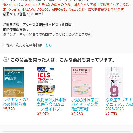
※Androidは、Android２世代前の端末のうち、国内キャリア経由で販売されている端
末（Xperia、GALAXY、AQUOS、ARROWS、Nexusなど）にて動作確認しています
必要メモリ容量
18 MB以上
ご利用方法
アクセス型配信サービス（買切型）
同時使用端末数
1
※インターネット経由でのWEBブラウザによるアクセス参照
※導入・利用方法の詳細は
こちら
この商品を買った人は、こんな商品も買っています。
レジデントのた
改訂第5版日本救
小児心身医学会
感染症プラチナ
めの神経診療
急医学会ICLSコ
ガイドライン集
マニュアル Ver.
¥5,720
ースガイドブ...
改訂第3版
2025-2026
¥2,970
¥5,280
¥2,750