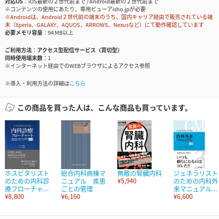
対応OS
iOS最新の２世代前まで / Android最新の２世代前まで
※コンテンツの使用にあたり、専用ビューアisho.jpが必要
※Androidは、Android２世代前の端末のうち、国内キャリア経由で販売されている端
末（Xperia、GALAXY、AQUOS、ARROWS、Nexusなど）にて動作確認しています
必要メモリ容量
94 MB以上
ご利用方法
アクセス型配信サービス（買切型）
同時使用端末数
1
※インターネット経由でのWEBブラウザによるアクセス参照
※導入・利用方法の詳細は
こちら
この商品を買った人は、こんな商品も買っています。
ホスピタリスト
総合内科病棟マ
無敵の腎臓内科
ジェネラリスト
のための内科診
ニュアル 疾患
¥5,940
のための内科外
療フローチャ...
ごとの管理
来マニュアル...
¥8,800
¥6,160
¥6,600