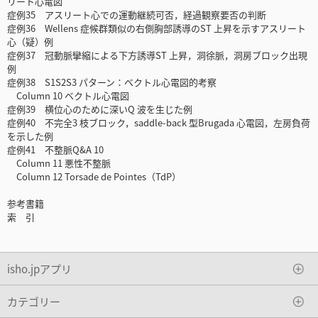
リート心電図
症例35 アスリート心での運動継続可否，経過観察要否の判断
症例36 Wellens 症候群類似の右側胸部誘導のST 上昇を示すアスリート
心（疑）例
症例37 冠動脈攣縮による下方誘導ST 上昇，洞徐脈，洞房ブロック出現
例
症例38 S1S2S3 パターン：ベクトル心電図的考察
Column 10 ベクトル心電図
症例39 横位心のために深いQ 波を生じた例
症例40 不完全3 枝ブロック，saddle-back 型Brugada 心電図，左房負荷
を示した例
症例41 不整脈Q&A 10
Column 11 悪性不整脈
Column 12 Torsade de Pointes（TdP）
参考書籍
索 引
isho.jpアプリ
カテゴリー