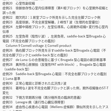
症例20 心室性副収縮
症例21 徐脈依存性心室内伝導障害（第4 相ブロック）を心室期外収縮と
誤った例
症例22 間欠的2：1 房室ブロック所見を示した完全左脚ブロック例
症例23 高度徐脈，不完全房室解離，2 峰性T 波（生理的右室優位）
症例24 左脚中隔枝ブロック，左室伝導系，心房期外収縮+ 変行性心室内
伝導
症例25 左室負荷（陰性U 波），左房負荷，saddle-back 型Brugada 心
電図（不完全右脚ブロックとの鑑別）
Column 9 Cornell voltage とCornell product
症例26 偽右脚ブロック所見を示すsaddle-back 型Brugada 心電図（不
完全右脚ブロックとsaddle-back 型との鑑別）
症例27 de Luna らの合意報告に基づくBrugada 型心電図の新診断基準
症例28 異所性心房頻拍（反復性PAT with block），Brugada 型心電図
（saddle-back 型）
症例29 Saddle-back 型Brugada 心電図：不完全右脚ブロックとの鑑別
とLuna 基準
症例30 正常心電図と診断された広汎性J 波
症例31 著明なJ 波を不完全右脚ブロックと誤った例，期外収縮後のST-T
変化
症例32 下側方早期再分極（再分極所見の臨床的意義）
症例33 Lenegre 病（進行性心臓伝導障害）
症例34 虚血性心疾患の心電図（Wellens 症候群）類似所見を示したアス