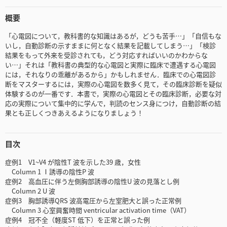
概要
「心電図について，教科書的な知識はあるが，どうも苦手…」「自信もな
いし，自動診断の示すままに何となく結果を記載してしまう…」「検診
結果をもって外来を受診されても，どう対応すればいいのかわからな
い…」それは「教科書の典型的な心電図と実際に臨床で遭遇する心電図
には，それなりの乖離があるから」かもしれません．臨床での心電図診
断をマスターするには，実際の心電図を数多く見て，その臨床診断を疑似
体験するのが一番です．本書で，実際の心電図とその臨床診断，必要な対
応の実際について集中的に学んで，判読のセンス身につけ，自動診断の結
果とも正しくつきあえるようになりましょう！
目次
症例1 V1~V4 が陰性T 波を示した39 歳，女性
Column 1 Ⅰ誘導の陰性P 波
症例2 高血圧に伴う左側胸部誘導の陰性U 波の見落とし例
Column 2 U 波
症例3 胸部誘導QRS 波高電圧から左室肥大と誤った正常例
Column 3 心室興奮時間 ventricular activation time（VAT）
症例4 冠不全（軽度ST 低下）を正常と誤った例