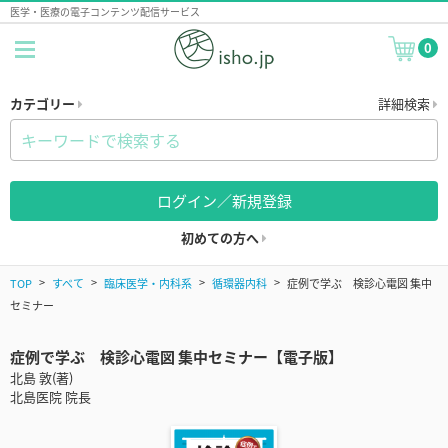
医学・医療の電子コンテンツ配信サービス
0
カテゴリー
詳細検索
ログイン／新規登録
初めての方へ
TOP
すべて
臨床医学・内科系
循環器内科
症例で学ぶ 検診心電図 集中
セミナー
症例で学ぶ 検診心電図 集中セミナー【電子版】
北島 敦(著)
北島医院 院長