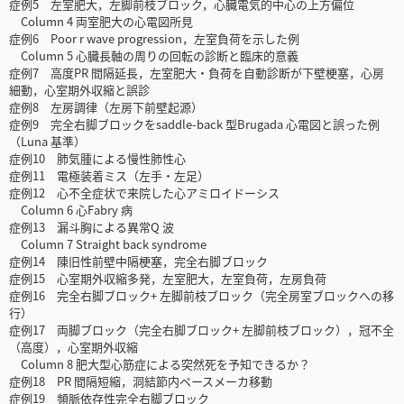
症例5 左室肥大，左脚前枝ブロック，心臓電気的中心の上方偏位
Column 4 両室肥大の心電図所見
症例6 Poor r wave progression，左室負荷を示した例
Column 5 心臓長軸の周りの回転の診断と臨床的意義
症例7 高度PR 間隔延長，左室肥大・負荷を自動診断が下壁梗塞，心房
細動，心室期外収縮と誤診
症例8 左房調律（左房下前壁起源）
症例9 完全右脚ブロックをsaddle-back 型Brugada 心電図と誤った例
（Luna 基準）
症例10 肺気腫による慢性肺性心
症例11 電極装着ミス（左手・左足）
症例12 心不全症状で来院した心アミロイドーシス
Column 6 心Fabry 病
症例13 漏斗胸による異常Q 波
Column 7 Straight back syndrome
症例14 陳旧性前壁中隔梗塞，完全右脚ブロック
症例15 心室期外収縮多発，左室肥大，左室負荷，左房負荷
症例16 完全右脚ブロック+ 左脚前枝ブロック（完全房室ブロックへの移
行）
症例17 両脚ブロック（完全右脚ブロック+ 左脚前枝ブロック），冠不全
（高度），心室期外収縮
Column 8 肥大型心筋症による突然死を予知できるか？
症例18 PR 間隔短縮，洞結節内ペースメーカ移動
症例19 頻脈依存性完全右脚ブロック