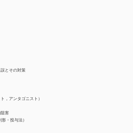
過誤とその対策
スト，アンタゴニスト）
的阻害
び剤形・投与法）