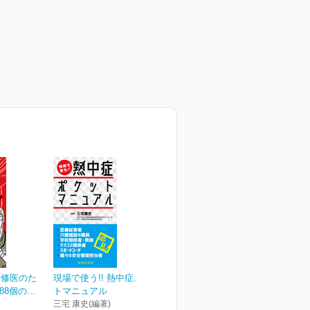
研修医のた
現場で使う!! 熱中症ポケッ
8個の...
トマニュアル
三宅 康史(編著)