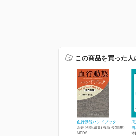
この商品を買った人
血行動態ハンドブック
病
永井 利幸(編集) 香坂 俊(編集)
当
MEDSI
本