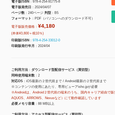
電子版ISBN
978-4-254-91775-8
電子版発売日
2024/04/07
ページ数
240ページ
判型
B5
フォーマット
PDF（パソコンへのダウンロード不可）
¥4,180
電子版販売価格：
(本体¥3,800＋税10％)
印刷版ISBN
978-4-254-33012-0
印刷版発行年月
2024/04
ご利用方法
ダウンロード型配信サービス（買切型）
同時使用端末数
2
対応OS
iOS最新の２世代前まで / Android最新の２世代前まで
※コンテンツの使用にあたり、専用ビューアisho.jpが必要
※Androidは、Android２世代前の端末のうち、国内キャリア経由で販
AQUOS、ARROWS、Nexusなど）にて動作確認しています
必要メモリ容量
88 MB以上
ご利用方法
アクセス型配信サービス（買切型）