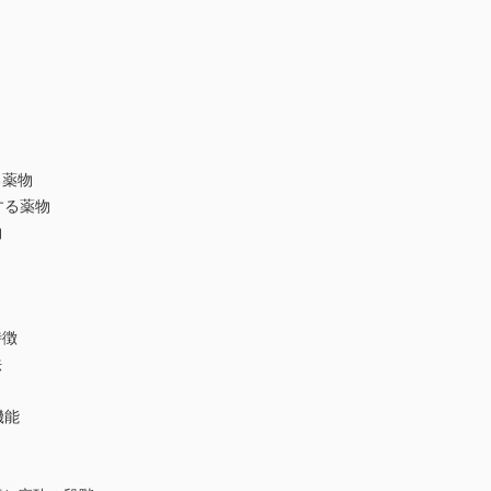
る薬物
する薬物
物
特徴
法
機能