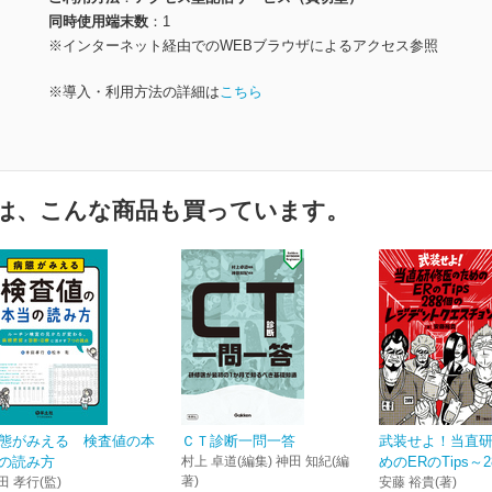
同時使用端末数
1
※インターネット経由でのWEBブラウザによるアクセス参照
※導入・利用方法の詳細は
こちら
は、こんな商品も買っています。
態がみえる 検査値の本
ＣＴ診断一問一答
武装せよ！当直
の読み方
村上 卓道(編集) 神田 知紀(編
めのERのTips～28
著)
田 孝行(監)
安藤 裕貴(著)