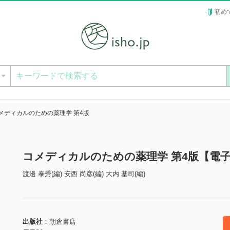
初め
ー
メディカルのための薬理学 第4版
コメディカルのための薬理学 第4版【電
渡邊 泰秀(編) 安西 尚彦(編) 大内 基司(編)
出版社
朝倉書店