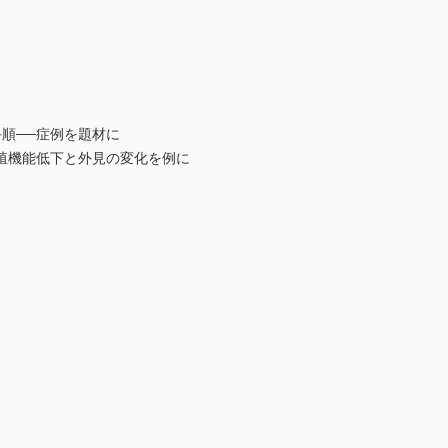
順──症例を題材に
生殖機能低下と外見の変化を例に