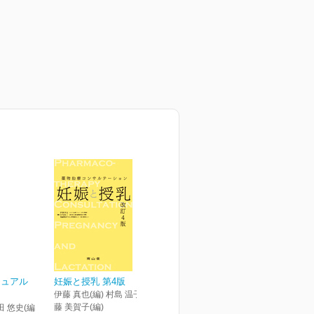
ニュアル
妊娠と授乳 第4版
伊藤 真也(編) 村島 温子(編) 後
藤 美賀子(編)
田 悠史(編