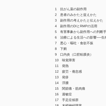
1 抗がん薬の副作用
2 患者のみかたと捉えかた
3 副作用の考えかたと伝えかた
4 副作用のDIとRMPの活用
5 有害事象から副作用への判断手
6 治療による生活への影響──
7 悪心・嘔吐・食欲不振
8 下痢
9 口内炎（口腔粘膜炎）
10 味覚障害
11 発熱
12 疲労・倦怠感
13 発疹
14 浮腫
15 関節痛・筋肉痛
16 過敏症
17 手足症候群
18 末梢神経障害