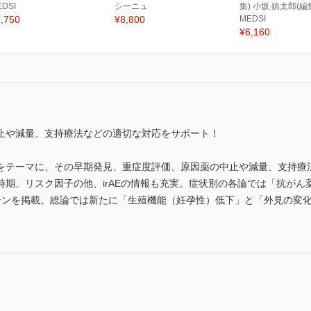
EDSI
シーニュ
集) 小坂 鎮太郎(編
,750
¥8,800
MEDSI
¥6,160
止や減量、支持療法などの適切な対応をサポート！
をテーマに、その早期発見、重症度評価、原因薬の中止や減量、支持療
時期、リスク因子の他、irAEの情報も充実。症状別の各論では「抗が
ーンを掲載。総論では新たに「生殖機能（妊孕性）低下」と「外見の変