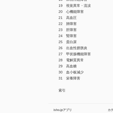
19 視覚異常・流涙
20 心機能障害
21 高血圧
22 肺障害
23 肝障害
24 腎障害
25 蛋白尿
26 出血性膀胱炎
27 甲状腺機能障害
28 電解質異常
29 高血糖
30 血小板減少
31 栄養障害
索引
isho.jpアプリ
カ