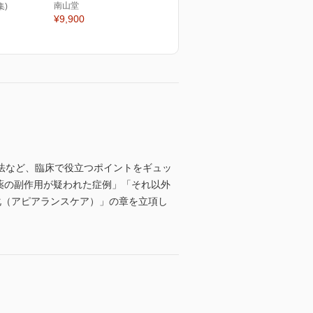
南山堂
集)
¥9,900
法など、臨床で役立つポイントをギュッ
ん薬の副作用が疑われた症例」「それ以外
化（アピアランスケア）」の章を立項し