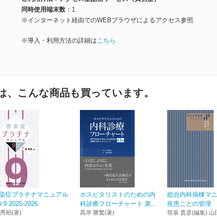
同時使用端末数
1
※インターネット経由でのWEBブラウザによるアクセス参照
※導入・利用方法の詳細は
こちら
は、こんな商品も買っています。
染症プラチナマニュアル
ホスピタリストのための内
総合内科病棟マ
r.9 2025-2026
科診療フローチャート 第...
疾患ごとの管理
 秀昭(著)
髙岸 勝繁(著)
筒泉 貴彦(編集) 山