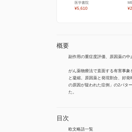
医学書院
M
¥5,610
¥2
概要
副作用の重症度評価、原因薬の中
がん薬物療法で直面する有害事象
と凝縮。原因薬と発現割合、好発
の原因が疑われた症例」の2パタ
た。
目次
欧文略語一覧