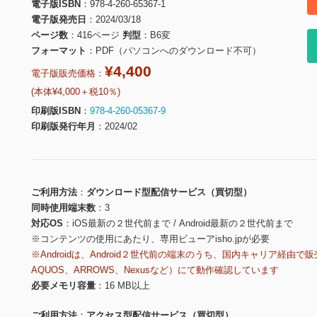
電子版ISBN
978-4-260-65367-1
電子版発売日
2024/03/18
ページ数
416ページ
判型
B6変
フォーマット
PDF（パソコンへのダウンロード不可）
¥4,400
電子版販売価格：
(本体¥4,000＋税10％)
印刷版ISBN
978-4-260-05367-9
印刷版発行年月
2024/02
ご利用方法
ダウンロード型配信サービス（買切型）
同時使用端末数
3
対応OS
iOS最新の２世代前まで / Android最新の２世代前まで
※コンテンツの使用にあたり、専用ビューアisho.jpが必要
※Androidは、Android２世代前の端末のうち、国内キャリア経由で販
AQUOS、ARROWS、Nexusなど）にて動作確認しています
必要メモリ容量
16 MB以上
ご利用方法
アクセス型配信サービス（買切型）