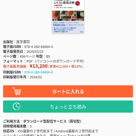
出版社
医学書院
電子版ISBN
978-4-260-64684-0
電子版発売日
2024/03/25
ページ数
456ページ
判型
B5
フォーマット
PDF（パソコンへのダウンロード不可）
¥13,200
電子版販売価格：
(本体¥12,000＋税10％)
印刷版ISBN
978-4-260-04684-8
印刷版発行年月
2024/02
カートに入れる
ちょっと立ち読み
ご利用方法
ダウンロード型配信サービス（買切型）
同時使用端末数
3
対応OS
iOS最新の２世代前まで / Android最新の２世代前まで
※コンテンツの使用にあたり、専用ビューアisho.jpが必要