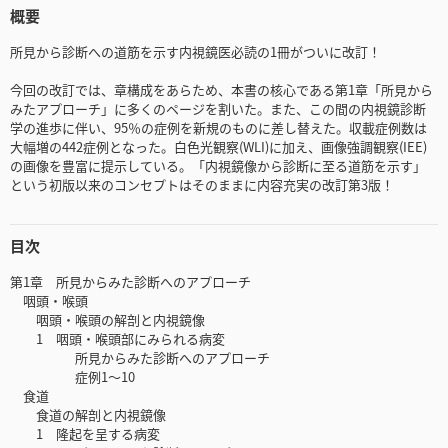
概要
所見から診断への道筋を示す内視鏡医必読の1冊がついに改訂！
今回の改訂では、章構成をあらため、本書の核心である第1章「所見から
みたアプローチ」に多くのページを割いた。また、この間の内視鏡診断
学の進歩に伴い、95％の症例を新規のものに差し替えた。収載症例数は
大幅増の442症例となった。白色光観察(WLI)に加え、画像強調観察(IEE)
の画像を豊富に提示している。「内視鏡像から診断に至る道筋を示す」
という初版以来のコンセプトはそのままに内容充実の改訂第3版！
目次
第1章 所見からみた診断へのアプローチ
咽頭・喉頭
咽頭・喉頭の解剖と内視鏡像
1 咽頭・喉頭部にみられる病変
所見からみた診断へのアプローチ
症例1～10
食道
食道の解剖と内視鏡像
1 隆起を呈する病変