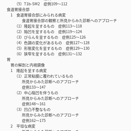
（5）T1b-SM2 症例109～112
食道胃接合部
1 食道胃接合部にみられる病変
食道胃接合部の観察と所見からみた診断へのアプローチ
（1）隆起を呈するもの 症例113～118
（2）陥凹を呈するもの 症例119～124
（3）びらんを呈するもの 症例125～126
（4）色調の変化があるもの 症例127～128
（5）形態変化を呈するもの 症例129～130
（6）狭窄を呈するもの 症例131～132
胃
胃の解剖と内視鏡像
1 隆起を呈する病変
（1）正常粘膜に覆われているもの
所見からみた診断へのアプローチ
症例133～147
（2）中心陥凹を伴うもの
所見からみた診断へのアプローチ
症例148～161
（3）凹凸不整なもの
所見からみた診断へのアプローチ
症例162～175
2 平坦な病変