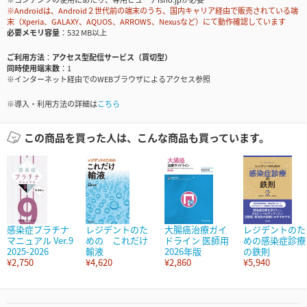
※Androidは、Android２世代前の端末のうち、国内キャリア経由で販売されている端
末（Xperia、GALAXY、AQUOS、ARROWS、Nexusなど）にて動作確認しています
必要メモリ容量
532 MB以上
ご利用方法
アクセス型配信サービス（買切型）
同時使用端末数
1
※インターネット経由でのWEBブラウザによるアクセス参照
※導入・利用方法の詳細は
こちら
この商品を買った人は、こんな商品も買っています。
感染症プラチナ
レジデントのた
大腸癌治療ガイ
レジデントのた
マニュアル Ver.9
めの これだけ
ドライン 医師用
めの感染症診療
2025-2026
輸液
2026年版
の鉄則
¥2,750
¥4,620
¥2,860
¥5,940