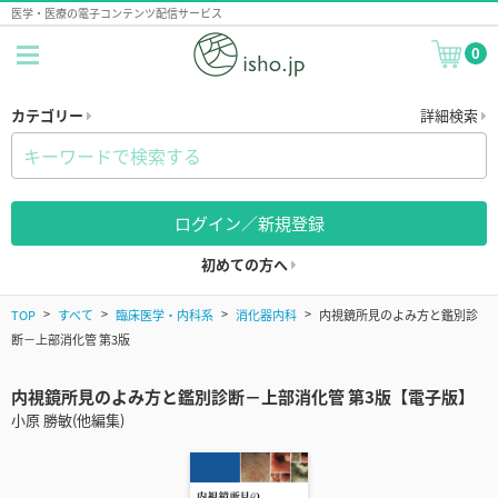
医学・医療の電子コンテンツ配信サービス
0
カテゴリー
詳細検索
ログイン／新規登録
初めての方へ
TOP
すべて
臨床医学・内科系
消化器内科
内視鏡所見のよみ方と鑑別診
断－上部消化管 第3版
内視鏡所見のよみ方と鑑別診断－上部消化管 第3版【電子版】
小原 勝敏(他編集)