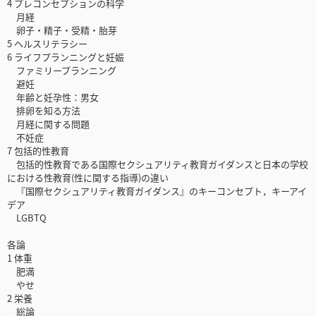
4 プレコンセプションの科学
月経
卵子・精子・受精・胎芽
5 ヘルスリテラシー
6 ライフプランニングと妊娠
ファミリープランニング
避妊
年齢と妊孕性：男女
排卵を知る方法
月経に関する問題
不妊症
7 包括的性教育
包括的性教育である国際セクシュアリティ教育ガイダンスと日本の学校
における性教育(性に関する指導)の違い
『国際セクシュアリティ教育ガイダンス』のキーコンセプト，キーアイ
デア
LGBTQ
各論
1 体重
肥満
やせ
2 栄養
総論