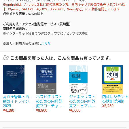
※Androidは、Android２世代前の端末のうち、国内キャリア経由で販売されている端
末（Xperia、GALAXY、AQUOS、ARROWS、Nexusなど）にて動作確認しています
必要メモリ容量
52 MB以上
ご利用方法
アクセス型配信サービス（買切型）
同時使用端末数
1
※インターネット経由でのWEBブラウザによるアクセス参照
※導入・利用方法の詳細は
こちら
この商品を買った人は、こんな商品も買っています。
高血圧管理・治
ホスピタリスト
ジェネラリスト
内科レジデント
療ガイドライン
のための内科診
のための内科外
の鉄則 第4版
2025
療フローチャ...
来マニュアル...
¥5,280
¥4,180
¥8,800
¥6,600