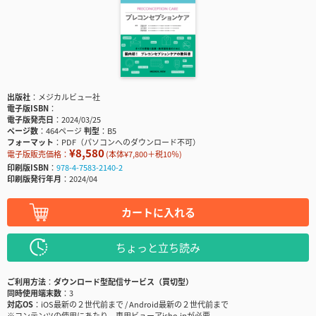
出版社
メジカルビュー社
電子版ISBN
電子版発売日
2024/03/25
ページ数
464ページ
判型
B5
フォーマット
PDF（パソコンへのダウンロード不可）
¥8,580
電子版販売価格：
(本体¥7,800＋税10％)
印刷版ISBN
978-4-7583-2140-2
印刷版発行年月
2024/04
カートに入れる
ちょっと立ち読み
ご利用方法
ダウンロード型配信サービス（買切型）
同時使用端末数
3
対応OS
iOS最新の２世代前まで / Android最新の２世代前まで
※コンテンツの使用にあたり、専用ビューアisho.jpが必要