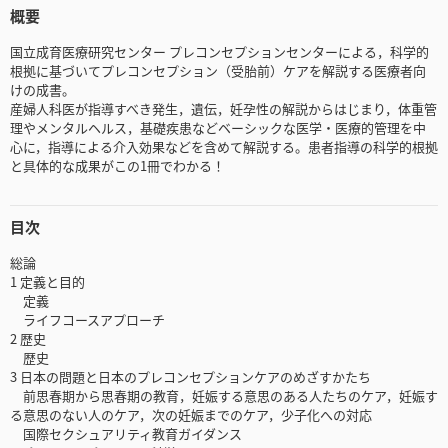
概要
国立成育医療研究センター プレコンセプションセンターによる，科学的
根拠に基づいてプレコンセプション（受胎前）ケアを解説する医療者向
けの成書。
産婦人科医が指導すべき発生，遺伝，妊孕性の解説からはじまり，体重管
理やメンタルヘルス，基礎疾患などベーシックな医学・医療的管理を中
心に，指導による介入効果などを含めて解説する。患者指導の科学的根拠
と具体的な成果がこの1冊でわかる！
目次
総論
1 定義と目的
定義
ライフコースアプローチ
2 歴史
歴史
3 日本の問題と日本のプレコンセプションケアのめざすかたち
前思春期から思春期の教育，妊娠する意思のある人たちのケア，妊娠す
る意思のない人のケア，次の妊娠までのケア，少子化への対応
国際セクシュアリティ教育ガイダンス