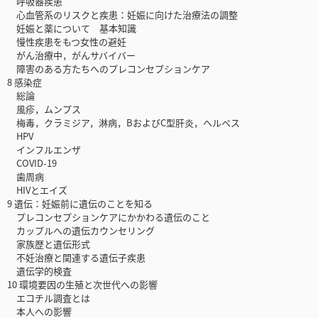
呼吸器疾患
心血管系のリスクと疾患：妊娠に向けた治療法の調整
妊娠と薬について 基本知識
慢性疾患をもつ女性の避妊
がん治療中，がんサバイバー
障害のある方たちへのプレコンセプションケア
8 感染症
総論
風疹，ムンプス
梅毒，クラミジア，淋病，BおよびC型肝炎，ヘルペス
HPV
インフルエンザ
COVID-19
歯周病
HIVとエイズ
9 遺伝：妊娠前に遺伝のことを知る
プレコンセプションケアにかかわる遺伝のこと
カップルへの遺伝カウンセリング
家族歴と遺伝形式
不妊治療と関連する遺伝子疾患
遺伝学的検査
10 環境要因の生殖と次世代への影響
エコチル調査とは
本人への影響