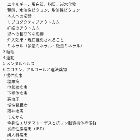
エネルギー，蛋白質，脂質，炭水化物
葉酸，水溶性ビタミン，脂溶性ビタミン
本人への影響
リプロダクティブアウトカム
妊娠のアウトカム
児への長期的な影響
介入効果・現在推奨されること
ミネラル（多量ミネラル・微量ミネラル）
3 睡眠
4 運動
5 メンタルヘルス
6 ニコチン，アルコールと違法薬物
7 慢性疾患
糖尿病
甲状腺疾患
下垂体疾患
高血圧
慢性腎臓病
精神疾患
てんかん
全身性エリテマトーデスと抗リン脂質抗体症候群
炎症性腸疾患（IBD）
婦人科疾患