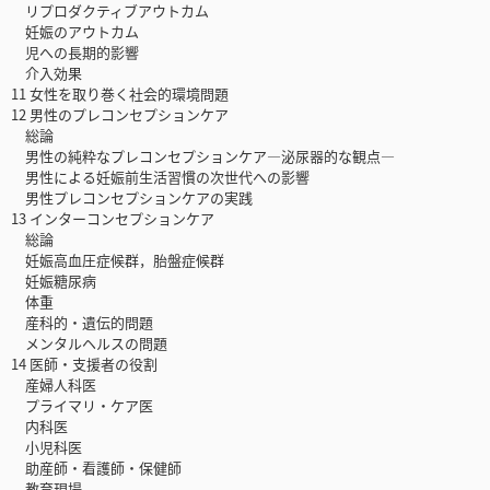
リプロダクティブアウトカム
妊娠のアウトカム
児への長期的影響
介入効果
11 女性を取り巻く社会的環境問題
12 男性のプレコンセプションケア
総論
男性の純粋なプレコンセプションケア―泌尿器的な観点―
男性による妊娠前生活習慣の次世代への影響
男性プレコンセプションケアの実践
13 インターコンセプションケア
総論
妊娠高血圧症候群，胎盤症候群
妊娠糖尿病
体重
産科的・遺伝的問題
メンタルヘルスの問題
14 医師・支援者の役割
産婦人科医
プライマリ・ケア医
内科医
小児科医
助産師・看護師・保健師
教育現場