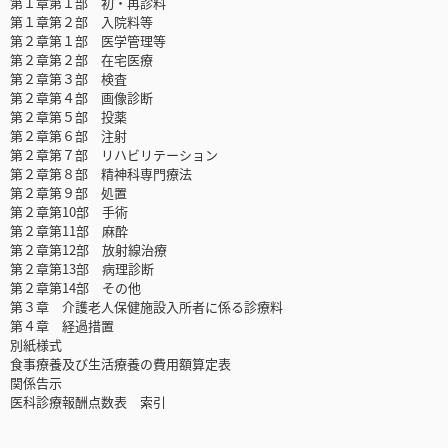
第１章第１部 初・再診料
第１章第２部 入院料等
第２章第１部 医学管理等
第２章第２部 在宅医療
第２章第３部 検査
第２章第４部 画像診断
第２章第５部 投薬
第２章第６部 注射
第２章第７部 リハビリテーション
第２章第８部 精神科専門療法
第２章第９部 処置
第２章第10部 手術
第２章第11部 麻酔
第２章第12部 放射線治療
第２章第13部 病理診断
第２章第14部 その他
第３章 介護老人保健施設入所者に係る診療料
第４章 経過措置
別紙様式
食事療養及び生活療養の費用額算定表
関係告示
医科診療報酬点数表 索引