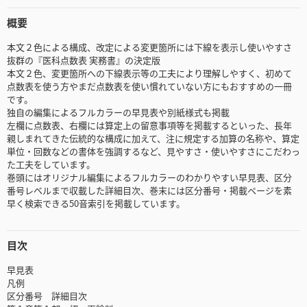
概要
本文２色による構成、改定による変更箇所には下線を表示し使いやすさ
抜群の『医科点数表 実務書』の決定版
本文２色、変更箇所への下線表示等の工夫により理解しやすく、初めて
点数表を使う方やまだ点数表を使い慣れていない方にもおすすめの一冊
です。
独自の編集によるフルカラーの早見表や別紙様式も掲載
左欄に点数表、右欄には算定上の留意事項等を掲載するといった、長年
親しまれてきた伝統的な構成に加えて、注に規定する加算の名称や、算定
単位・回数などの書体を強調するなど、見やすさ・使いやすさにこだわっ
た工夫をしています。
巻頭にはオリジナル編集によるフルカラーのわかりやすい早見表、区分
番号レベルまで収載した詳細目次、巻末には区分番号・掲載ページを素
早く検索できる50音索引を掲載しています。
目次
早見表
凡例
区分番号 詳細目次