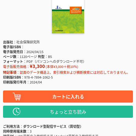
出版社
社会保険研究所
電子版ISBN
電子版発売日
2024/04/15
ページ数
1120ページ
判型
B5
フォーマット
PDF（パソコンへのダウンロード不可）
¥3,300
電子版販売価格：
(本体¥3,000＋税10％)
特記事項
誌面のデータ構造上、索引検索および横断検索には対応しておりません。
印刷版ISBN
978-4-7894-1062-5
印刷版発行年月
2024/04
カートに入れる
ちょっと立ち読み
ご利用方法
ダウンロード型配信サービス（買切型）
同時使用端末数
3