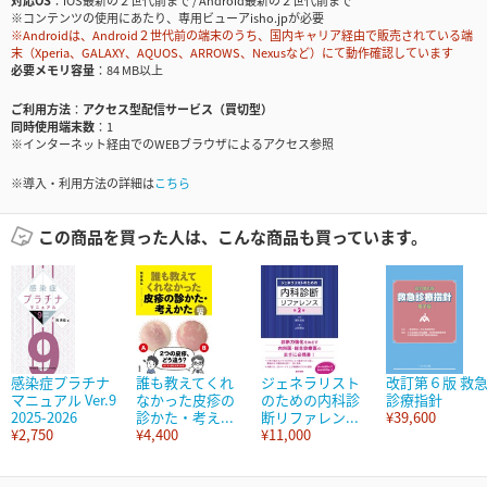
対応OS
iOS最新の２世代前まで / Android最新の２世代前まで
※コンテンツの使用にあたり、専用ビューアisho.jpが必要
※Androidは、Android２世代前の端末のうち、国内キャリア経由で販売されている端
末（Xperia、GALAXY、AQUOS、ARROWS、Nexusなど）にて動作確認しています
必要メモリ容量
84 MB以上
ご利用方法
アクセス型配信サービス（買切型）
同時使用端末数
1
※インターネット経由でのWEBブラウザによるアクセス参照
※導入・利用方法の詳細は
こちら
この商品を買った人は、こんな商品も買っています。
感染症プラチナ
誰も教えてくれ
ジェネラリスト
改訂第６版 救
マニュアル Ver.9
なかった皮疹の
のための内科診
診療指針
2025-2026
診かた・考え...
断リファレン...
¥39,600
¥2,750
¥4,400
¥11,000