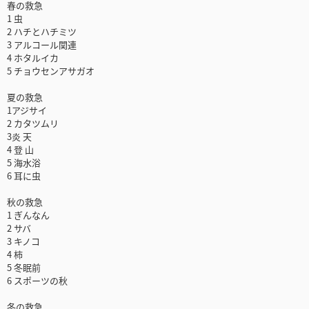
春の救急
1 虫
2 ハチとハチミツ
3 アルコール関連
4 ホタルイカ
5 チョウセンアサガオ
夏の救急
1アジサイ
2 カタツムリ
3炎 天
4 登 山
5 海水浴
6 耳に虫
秋の救急
1 ぎんなん
2 サバ
3 キノコ
4 柿
5 冬眠前
6 スポーツの秋
冬の救急