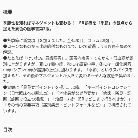
概要
季節性を知ればマネジメントも変わる！ ER診療を「季節」の観点から
捉えた異色の医学書第2版。
●各季節に新規項目を加えました。全45項目、コラム30項目。
●コモンなものから比較的稀なものまで、ERで遭遇しうる疾患を集めて
解説。
●たとえば「けいれん+意識障害」。頭蓋内疾患・てんかん・低血糖が鑑
別に挙がりますが、夏には熱中症、秋には銀杏中毒、冬には一酸化炭素
中毒+シアン中毒が鑑別の上位に加わります。「季節」というスパイスを
加えると、その後のマネジメントが大きく変わる─そんな疾患を集めまし
た。
●冒頭に「最重要ポイント」を提示。以降、「キーポイントコレクショ
ン（日常臨床への直結点）」「本疾患がなぜ重要か」「病態・所見・診
断（診断で役立つ知識）」「治療・方針（ERでどこまで行うべきか）」
「その他の重要事項（鑑別疾患・ピットフォールなど）」で構成されて
います。
目次