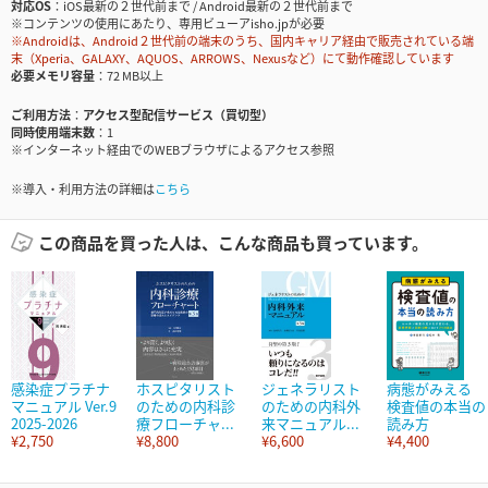
対応OS
iOS最新の２世代前まで / Android最新の２世代前まで
※コンテンツの使用にあたり、専用ビューアisho.jpが必要
※Androidは、Android２世代前の端末のうち、国内キャリア経由で販売されている端
末（Xperia、GALAXY、AQUOS、ARROWS、Nexusなど）にて動作確認しています
必要メモリ容量
72 MB以上
ご利用方法
アクセス型配信サービス（買切型）
同時使用端末数
1
※インターネット経由でのWEBブラウザによるアクセス参照
※導入・利用方法の詳細は
こちら
この商品を買った人は、こんな商品も買っています。
感染症プラチナ
ホスピタリスト
ジェネラリスト
病態がみえる
マニュアル Ver.9
のための内科診
のための内科外
検査値の本当の
2025-2026
療フローチャ...
来マニュアル...
読み方
¥2,750
¥8,800
¥6,600
¥4,400