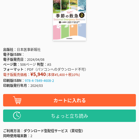
出版社
日本医事新報社
電子版ISBN
電子版発売日
2024/04/08
ページ数
506ページ
判型
A5
フォーマット
PDF（パソコンへのダウンロード不可）
¥5,940
電子版販売価格：
(本体¥5,400＋税10％)
印刷版ISBN
978-4-7849-4608-2
印刷版発行年月
2024/03
カートに入れる
ちょっと立ち読み
ご利用方法
ダウンロード型配信サービス（買切型）
同時使用端末数
2