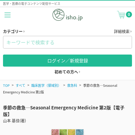
医学・医療の電子コンテンツ配信サービス
0
カテゴリー
詳細検索
ログイン／新規登録
初めての方へ
TOP
すべて
臨床医学（領域別）
救急科
季節の救急─Seasonal
Emergency Medicine 第2版
季節の救急─Seasonal Emergency Medicine 第2版【電子
版】
山本 基佳(著)