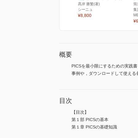
髙岸 勝繁(著)
筒
シーニュ
集
¥8,800
M
¥6
概要
PICSを最小限にするための実践
事例や，ダウンロードして使える
目次
【目次】
第１部 PICSの基本
第１章 PICSの基礎知識