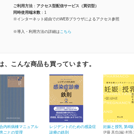
ご利用方法
アクセス型配信サービス（買切型）
同時使用端末数
1
※インターネット経由でのWEBブラウザによるアクセス参照
※導入・利用方法の詳細は
こちら
は、こんな商品も買っています。
合内科病棟マニュアル
レジデントのための感染症
妊娠と授乳 第4版
患ごとの管理
診療の鉄則
伊藤 真也(編) 村島 