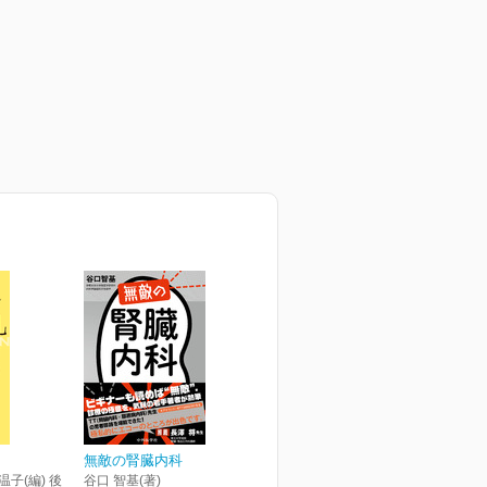
無敵の腎臓内科
温子(編) 後
谷口 智基(著)