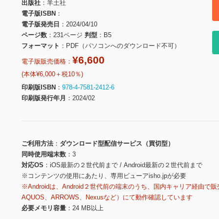
出版社
羊土社
電子版ISBN
電子版発売日
2024/04/10
ページ数
231ページ
判型
B5
フォーマット
PDF（パソコンへのダウンロード不可）
¥6,600
電子版販売価格：
(本体¥6,000＋税10％)
印刷版ISBN
978-4-7581-2412-6
印刷版発行年月
2024/02
ご利用方法
ダウンロード型配信サービス（買切型）
同時使用端末数
3
対応OS
iOS最新の２世代前まで / Android最新の２世代前まで
※コンテンツの使用にあたり、専用ビューアisho.jpが必要
※Androidは、Android２世代前の端末のうち、国内キャリア経由で販
AQUOS、ARROWS、Nexusなど）にて動作確認しています
必要メモリ容量
24 MB以上