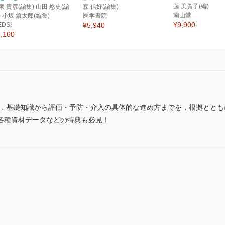
藤 美賀子(編)
泉 貴彦(編集) 山田 悠史(編
森 信好(編集)
南山堂
) 小坂 鎮太郎(編集)
医学書院
¥9,900
EDSI
¥5,940
,160
書．基礎知識から評価・予防・介入の具体的な進め方までを，根拠ととも
各種資材データなどの特典も必見！