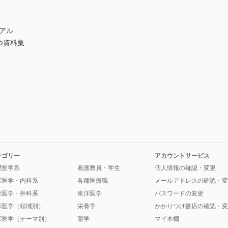
］
ュアル
つ資料集
］
テゴリー
アカウントサービス
礎医学系
看護教員・学生
個人情報の確認・変更
床医学・内科系
各種医療職
メールアドレスの確認・変
床医学・外科系
東洋医学
パスワードの変更
床医学（領域別）
栄養学
かかりつけ書店の確認・変
床医学（テーマ別）
薬学
マイ本棚