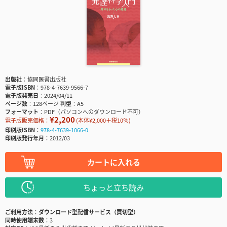
出版社
協同医書出版社
電子版ISBN
978-4-7639-9566-7
電子版発売日
2024/04/11
ページ数
128ページ
判型
A5
フォーマット
PDF（パソコンへのダウンロード不可）
¥2,200
電子版販売価格：
(本体¥2,000＋税10％)
印刷版ISBN
978-4-7639-1066-0
印刷版発行年月
2012/03
カートに入れる
ちょっと立ち読み
ご利用方法
ダウンロード型配信サービス（買切型）
同時使用端末数
3