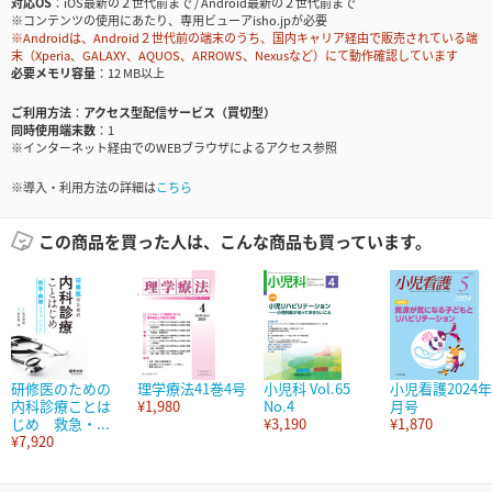
対応OS
iOS最新の２世代前まで / Android最新の２世代前まで
※コンテンツの使用にあたり、専用ビューアisho.jpが必要
※Androidは、Android２世代前の端末のうち、国内キャリア経由で販売されている端
末（Xperia、GALAXY、AQUOS、ARROWS、Nexusなど）にて動作確認しています
必要メモリ容量
12 MB以上
ご利用方法
アクセス型配信サービス（買切型）
同時使用端末数
1
※インターネット経由でのWEBブラウザによるアクセス参照
※導入・利用方法の詳細は
こちら
この商品を買った人は、こんな商品も買っています。
研修医のための
理学療法41巻4号
小児科 Vol.65
小児看護2024年
内科診療ことは
¥1,980
No.4
月号
じめ 救急・...
¥3,190
¥1,870
¥7,920