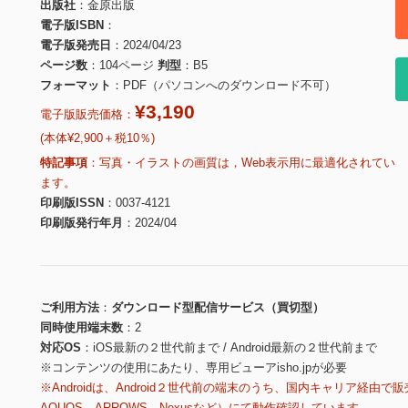
出版社
金原出版
電子版ISBN
電子版発売日
2024/04/23
ページ数
104ページ
判型
B5
フォーマット
PDF（パソコンへのダウンロード不可）
¥3,190
電子版販売価格：
(本体¥2,900＋税10％)
特記事項
写真・イラストの画質は，Web表示用に最適化されてい
ます。
印刷版ISSN
0037-4121
印刷版発行年月
2024/04
ご利用方法
ダウンロード型配信サービス（買切型）
同時使用端末数
2
対応OS
iOS最新の２世代前まで / Android最新の２世代前まで
※コンテンツの使用にあたり、専用ビューアisho.jpが必要
※Androidは、Android２世代前の端末のうち、国内キャリア経由で販
AQUOS、ARROWS、Nexusなど）にて動作確認しています