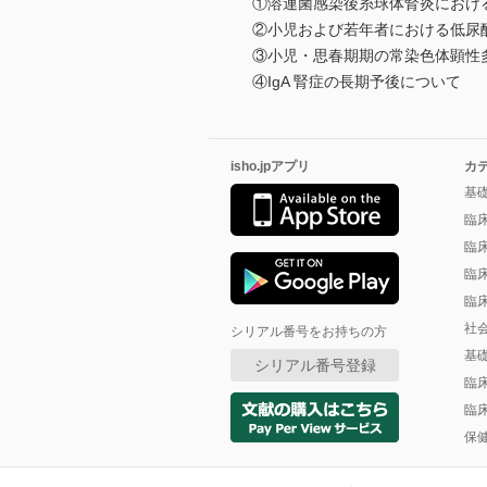
①溶連菌感染後糸球体腎炎におけ
②小児および若年者における低尿
③小児・思春期期の常染色体顕性
④IgA 腎症の長期予後について
isho.jpアプリ
カ
基
臨
臨
臨
臨
社
シリアル番号をお持ちの方
基
シリアル番号登録
臨
臨
保