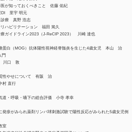
科医が知っておくべきこと 佐藤 佑紀
EDI 里宇 明元
診療 真野 浩志
リハビリテーション 福田 篤久
イドライン2023（J-ReCIP 2023） 川崎 達也
糖蛋白（MOG）抗体陽性視神経脊髄炎を生じた4歳女児 本山 治
入門
 川口 敦
質性やせについて 有阪 治
村 直行
気道・呼吸・嚥下の総合評価 小寺 孝幸
に発疹がみられ薬剤リンパ球刺激試験で陽性反応がみられた5歳女児例 
教室