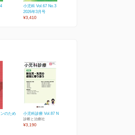
4
小児科 Vol.67 No.3
小児科 Vol.67 No.2
小
2026年3月号
2026年2月号
2
¥3,410
¥3,410
¥
ョンのため
小児科診療 Vol.87 No.4
診断と治療社
¥3,190