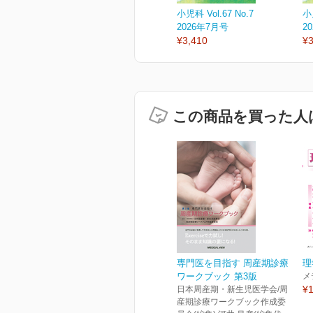
小児科 Vol.67 No.7
小児
2026年7月号
2
¥3,410
¥3
この商品を買った人
専門医を目指す 周産期診療
理
ワークブック 第3版
メ
¥1
日本周産期・新生児医学会/周
産期診療ワークブック作成委