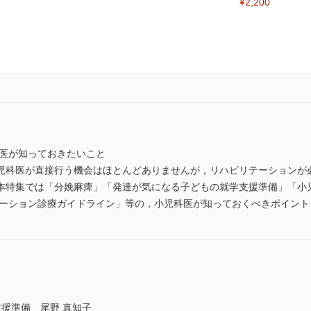
¥2,200
科医が知っておきたいこと
児科医が直接行う機会はほとんどありませんが，リハビリテーションが
本特集では「分娩麻痺」「発達が気になる子どもの就学支援準備」「小児
リテーション診療ガイドライン」等の，小児科医が知っておくべきポイン
援準備 尾野 真知子