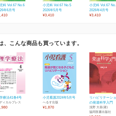
科 Vol.67 No.6
小児科 Vol.67 No.5
小児科 Vol.67 No.
026年6月号
2026年5月号
2026年4月号
,410
¥3,410
¥3,410
は、こんな商品も買っています。
学療法41巻4号
小児看護2024年5月号
リハビリテーシ
ディカルプレス
へるす出版
の発達科学入門
,980
¥1,870
浅野 大喜(著)
協同医書出版社