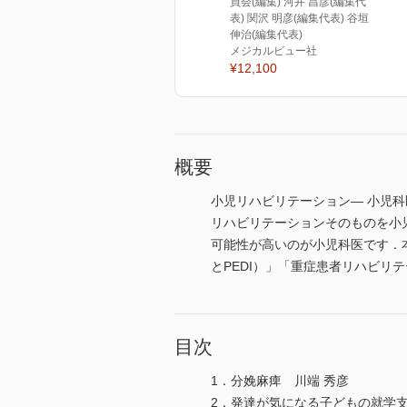
員会(編集) 河井 昌彦(編集代
表) 関沢 明彦(編集代表) 谷垣
伸治(編集代表)
メジカルビュー社
¥12,100
概要
小児リハビリテーション― 小児
リハビリテーションそのものを小
可能性が高いのが小児科医です．
とPEDI）」「重症患者リハビ
目次
1．分娩麻痺 川端 秀彦
2．発達が気になる子どもの就学支