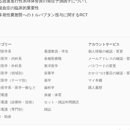
る急速進行性糸球体腎炎の発症予測因子について
酸血症の臨床的重要性
多発性嚢胞腎へのトルバプタン投与に関するRCT
テゴリー
アカウントサービス
礎医学系
看護教員・学生
個人情報の確認・変更
床医学・内科系
各種医療職
メールアドレスの確認・変
床医学・外科系
東洋医学
パスワードの変更
床医学（領域別）
栄養学
かかりつけ書店の確認・変
床医学（テーマ別）
薬学
マイ本棚
会医学系・医学一般など
歯科学
購入履歴
礎看護
保健・体育
床看護（診療科・技術）
セット・雑誌年間購読
床看護（専門別）
雑誌
健・助産