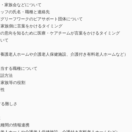
会・家族会などについて
タッフの氏名・職種と連絡先
びグリーフワークのピアサポート団体について
・家族側に言葉をかけるタイミング
族等の意向を知るために医療・ケアチームが言葉をかけるタイミング
ついて
別養護老人ホームや介護老人保健施設、介護付き有料老人ホームなど）
担当する職種について
対話方法
る家族等の役割
要性
する難しさ
違
職種間の情報連携