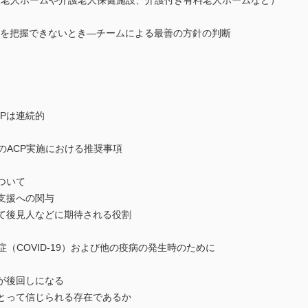
護老人ホームや介護老人保健施設、介護付き有料老人ホームなど）
好を把握できないとき―チームによる最善の方針の判断
CPは連続的
のACP実施における推奨事項
ついて
支援への関与
いて後見人などに期待される役割
（COVID-19）および他の疫病の発生時のために
が後回しになる
にとって信じられる存在であるか