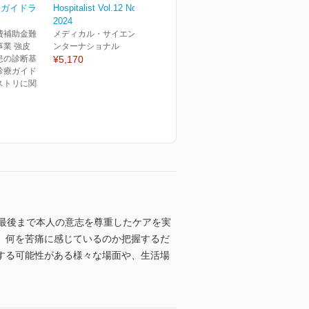
療ガイドラ
Hospitalist Vol.12 No.1
2024
費補助金難
メディカル・サイエンス・イ
業 強皮
ンターナショナル
患の診断基
¥5,170
診療ガイド
ストリに関
最後まで本人の意志を尊重したケアを実
、何を苦痛に感じているのか把握するだ
する可能性がある様々な場面や、生活場