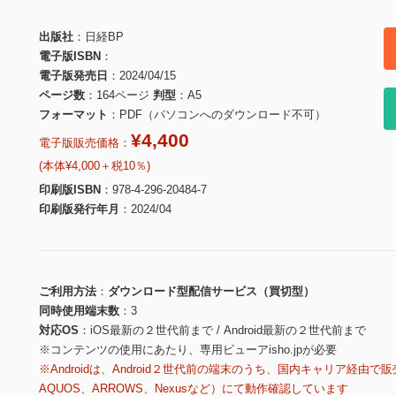
出版社
日経BP
電子版ISBN
電子版発売日
2024/04/15
ページ数
164ページ
判型
A5
フォーマット
PDF（パソコンへのダウンロード不可）
¥4,400
電子版販売価格：
(本体¥4,000＋税10％)
印刷版ISBN
978-4-296-20484-7
印刷版発行年月
2024/04
ご利用方法
ダウンロード型配信サービス（買切型）
同時使用端末数
3
対応OS
iOS最新の２世代前まで / Android最新の２世代前まで
※コンテンツの使用にあたり、専用ビューアisho.jpが必要
※Androidは、Android２世代前の端末のうち、国内キャリア経由で販
AQUOS、ARROWS、Nexusなど）にて動作確認しています