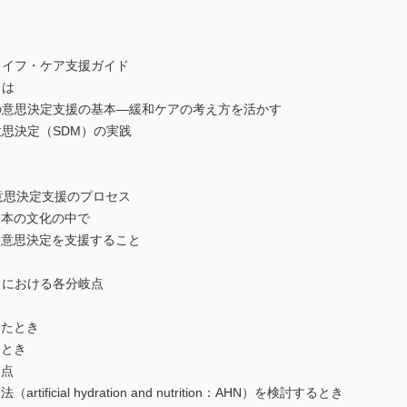
ライフ・ケア支援ガイド
とは
の意思決定支援の基本―緩和ケアの考え方を活かす
思決定（SDM）の実践
意思決定支援のプロセス
日本の文化の中で
に意思決定を支援すること
フにおける各分岐点
岐点
きたとき
たとき
岐点
icial hydration and nutrition：AHN）を検討するとき