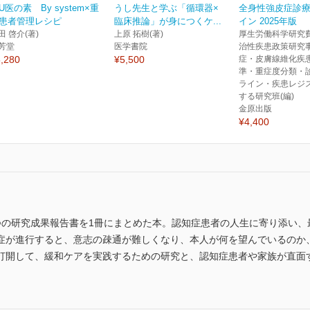
CU医の素 By system×重
うし先生と学ぶ「循環器×
全身性強皮症診
患者管理レシピ
臨床推論」が身につくケ...
イン 2025年版
田 啓介(著)
上原 拓樹(著)
厚生労働科学研究
芳堂
医学書院
治性疾患政策研究事
,280
¥5,500
症・皮膚線維化疾
準・重症度分類・
ライン・疾患レジ
する研究班(編)
金原出版
¥4,400
つの研究成果報告書を1冊にまとめた本。認知症患者の人生に寄り添い、
症が進行すると、意志の疎通が難しくなり、本人が何を望んでいるのか
打開して、緩和ケアを実践するための研究と、認知症患者や家族が直面