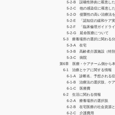
5-2-B 誤嚥性肺炎に罹患し
5-2-C 他の感染症に罹患し
5-2-D 侵襲性の高い治療法
5-2-E 「認知症の緩和ケア
5-2-F 「臨床倫理ガイドラ
5-2-G 延命医療について
5-3 療養場所の選択に関わる
5-3-A 在宅
5-3-B 高齢者介護施設（特
5-3-C 病院
第6章 医療・ケアチーム側から
6-1 治療とケアに関する情
6-1-A 診断名、予想される
6-1-B 治療法の選択肢、ケ
6-1-C 医療費
6-2 生活に関わる情報
6-2-A 療養場所の選択肢
6-2-B 在宅医療の社会資源
6-2-C 介護費用