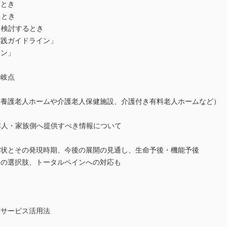
たとき
たとき
を検討するとき
実践ガイドライン」
イン」
分岐点
別養護老人ホームや介護老人保健施設、介護付き有料老人ホームなど）
本人・家族側へ提供すべき情報について
報
症状とその発現時期、今後の展開の見通し、生命予後・機能予後
アの選択肢、トータルペインへの対応も
とサービス活用法