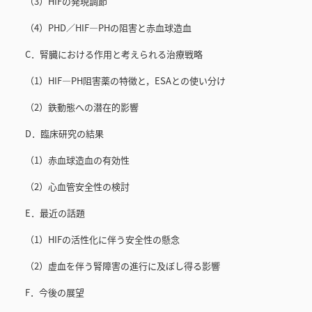
（3）HIFの発現調節
（4）PHD／HIF—PHの阻害と赤血球造血
C．腎臓における作用と考えられる治療戦略
（1）HIF—PH阻害薬の特徴と，ESAとの使い分け
（2）鉄動態への潜在的影響
D．臨床研究の結果
（1）赤血球造血の有効性
（2）心血管安全性の検討
E．最近の話題
（1）HIFの活性化に伴う安全性の懸念
（2）虚血を伴う腎障害の進行に及ぼし得る影響
F．今後の展望