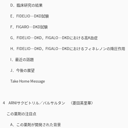
D．臨床研究の結果
E．FIDELIO—DKD試験
F．FIGARO—DKD試験
G．FIDELIO—DKD，FIGALO—DKDにおける高K血症
H．FIDELIO—DKD，FIGALO—DKDにおけるフィネレノンの降圧作用
I．最近の話題
J．今後の展望
Take Home Message
4 ARNIサクビトリル／バルサルタン 〈菱田英里華〉
この薬剤の注目点
A．この薬剤が開発された背景