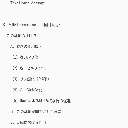
Take Home Message
3 MRA finerenone 〈長田太助〉
この薬剤の注目点
A．薬剤の作用機序
（1）脱SUMO化
（2）脱ユビキチン化
（3）リン酸化（PKCβ）
（4）O—GlcNAc化
（5）Rac1によるMRの核移行の促進
B．この薬剤が開発された背景
C．腎臓における作用