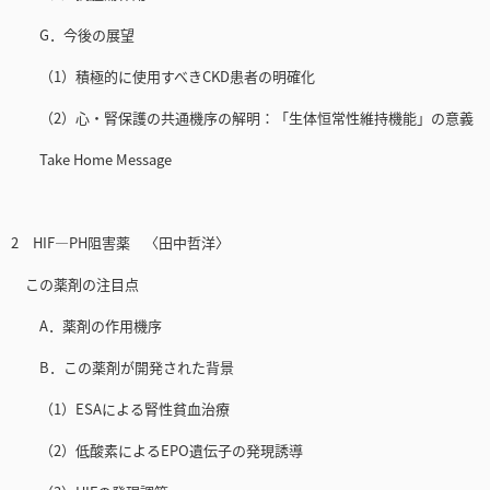
G．今後の展望
（1）積極的に使用すべきCKD患者の明確化
（2）心・腎保護の共通機序の解明：「生体恒常性維持機能」の意義
Take Home Message
2 HIF—PH阻害薬 〈田中哲洋〉
この薬剤の注目点
A．薬剤の作用機序
B．この薬剤が開発された背景
（1）ESAによる腎性貧血治療
（2）低酸素によるEPO遺伝子の発現誘導