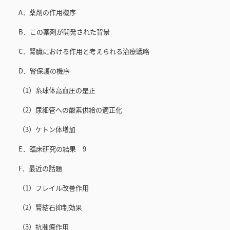
A．薬剤の作用機序
B．この薬剤が開発された背景
C．腎臓における作用と考えられる治療戦略
D．腎保護の機序
（1）糸球体高血圧の是正
（2）尿細管への酸素供給の適正化
（3）ケトン体増加
E．臨床研究の結果 9
F．最近の話題
（1）フレイル改善作用
（2）腎結石抑制効果
（3）抗腫瘍作用