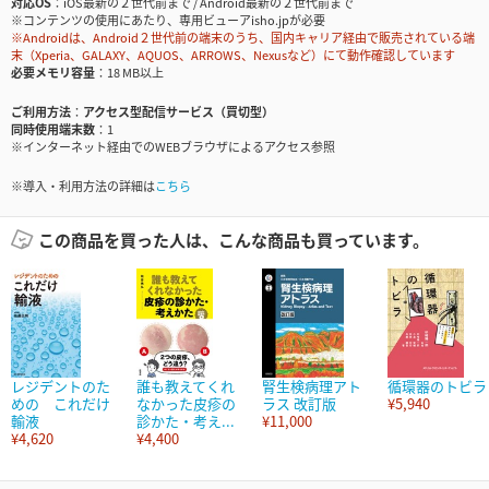
対応OS
iOS最新の２世代前まで / Android最新の２世代前まで
※コンテンツの使用にあたり、専用ビューアisho.jpが必要
※Androidは、Android２世代前の端末のうち、国内キャリア経由で販売されている端
末（Xperia、GALAXY、AQUOS、ARROWS、Nexusなど）にて動作確認しています
必要メモリ容量
18 MB以上
ご利用方法
アクセス型配信サービス（買切型）
同時使用端末数
1
※インターネット経由でのWEBブラウザによるアクセス参照
※導入・利用方法の詳細は
こちら
この商品を買った人は、こんな商品も買っています。
レジデントのた
誰も教えてくれ
腎生検病理アト
循環器のトビラ
めの これだけ
なかった皮疹の
ラス 改訂版
¥5,940
輸液
診かた・考え...
¥11,000
¥4,620
¥4,400