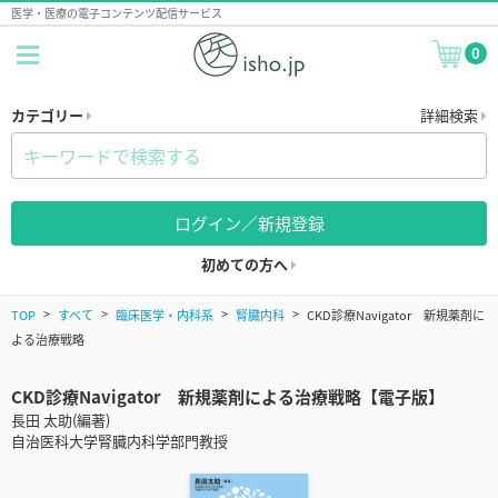
医学・医療の電子コンテンツ配信サービス
0
カテゴリー
詳細検索
ログイン／新規登録
初めての方へ
TOP
すべて
臨床医学・内科系
腎臓内科
CKD診療Navigator 新規薬剤に
よる治療戦略
CKD診療Navigator 新規薬剤による治療戦略【電子版】
長田 太助(編著)
自治医科大学腎臓内科学部門教授