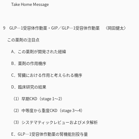
Take Home Message
9 GLP—1受容体作動薬・GIP／GLP—1受容体作動薬 〈岡田健太〉
この薬剤の注目点
A．この薬剤が開発された経緯
B．薬剤の作用機序
C．腎臓における作用と考えられる機序
D．臨床研究の結果
（1）早期CKD（stage 1～2）
（2）中等度から重度CKD（stage 3～4）
（3）システマティックレビューおよびメタ解析
E．GLP—1受容体作動薬の腎機能別投与量