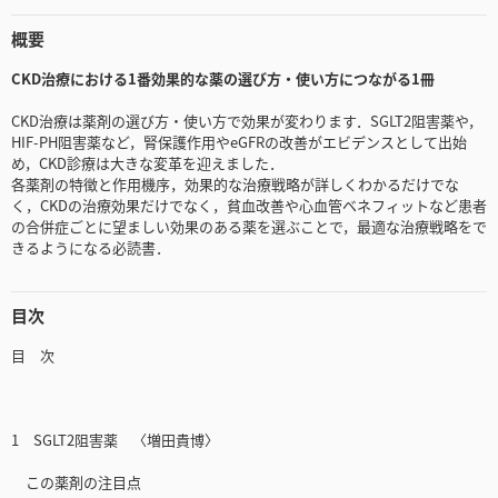
概要
CKD治療における1番効果的な薬の選び方・使い方につながる1冊
CKD治療は薬剤の選び方・使い方で効果が変わります．SGLT2阻害薬や，
HIF-PH阻害薬など，腎保護作用やeGFRの改善がエビデンスとして出始
め，CKD診療は大きな変革を迎えました．
各薬剤の特徴と作用機序，効果的な治療戦略が詳しくわかるだけでな
く，CKDの治療効果だけでなく，貧血改善や心血管ベネフィットなど患者
の合併症ごとに望ましい効果のある薬を選ぶことで，最適な治療戦略をで
きるようになる必読書．
目次
目 次
1 SGLT2阻害薬 〈増田貴博〉
この薬剤の注目点