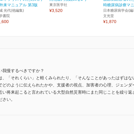
外来マニュアル 第3版
東京医学社
時糖尿病診療マニュ
¥3,520
城 光代(他編集)
日本糖尿病学会(編
学書院
文光堂
,600
¥1,870
い我慢するべきですか？
は、「それくらい」と軽くみられたり、「そんなことがあったはずはな
でどのように伝えられたかや、支援者の視点、加害者の心理、ジェンダ
近い将来起こると言われている大型自然災害時にまた同じことを繰り返
ださい。