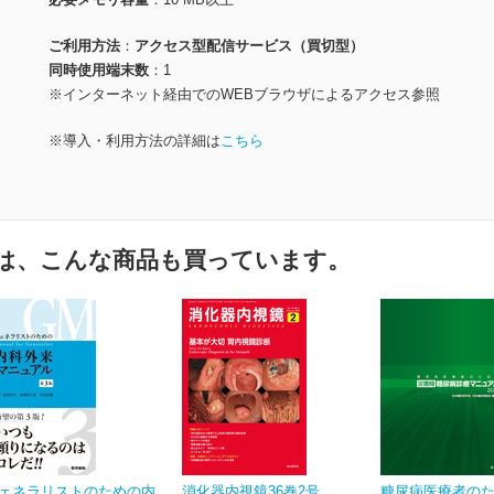
ご利用方法
アクセス型配信サービス（買切型）
同時使用端末数
1
※インターネット経由でのWEBブラウザによるアクセス参照
※導入・利用方法の詳細は
こちら
は、こんな商品も買っています。
ェネラリストのための内
消化器内視鏡36巻2号
糖尿病医療者の