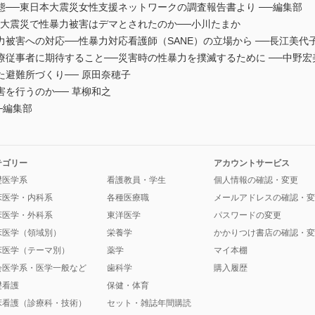
──東日本大震災女性支援ネットワークの調査報告書より ──編集部
路大震災で性暴力被害はデマとされたのか──小川たまか
被害への対応──性暴力対応看護師（SANE）の立場から ──⾧江美代
従事者に期待すること──災害時の性暴力を撲滅するために ──中野宏
れた避難所づくり── 原田奈穂子
を行うのか── 草柳和之
──編集部
テゴリー
アカウントサービス
礎医学系
看護教員・学生
個人情報の確認・変更
床医学・内科系
各種医療職
メールアドレスの確認・変
床医学・外科系
東洋医学
パスワードの変更
床医学（領域別）
栄養学
かかりつけ書店の確認・変
床医学（テーマ別）
薬学
マイ本棚
会医学系・医学一般など
歯科学
購入履歴
礎看護
保健・体育
床看護（診療科・技術）
セット・雑誌年間購読