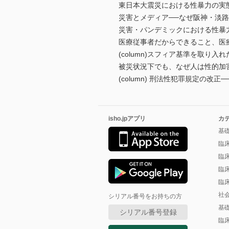
東日本大震災における性暴力の実態
災害とメディア──なぜ阪神・淡
災害・パンデミックにおける性暴力
医療従事者だからできること、医療
(column)スフィア基準を取り入
被災状況下でも、なぜ人は性的加害
(column) 刑法性犯罪規定の改正
isho.jpアプリ
カ
基
臨
臨
臨
臨
社
シリアル番号をお持ちの方
基
シリアル番号登録
臨