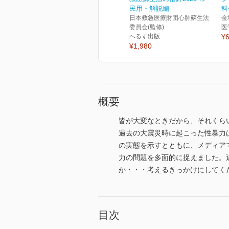
民用・解説編
科
日本救急医療財団心肺蘇生法
金
委員会(監修)
医
へるす出版
¥6
¥1,980
概要
皆が大変なときだから、それくら
過去の大震災時に起こった性暴力
の実態を示すとともに、メディア
力の問題を多面的に捉えました。
か・・・考えるきっかけにしてく
目次