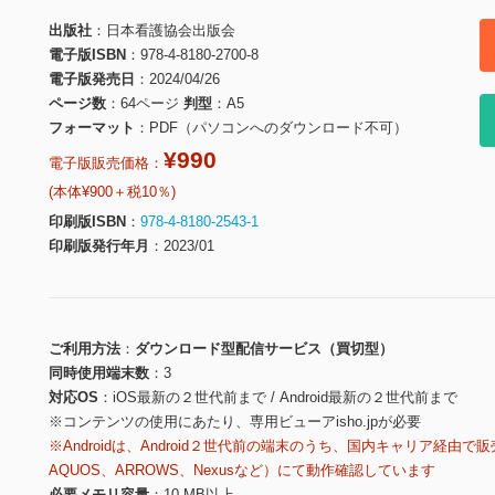
出版社
日本看護協会出版会
電子版ISBN
978-4-8180-2700-8
電子版発売日
2024/04/26
ページ数
64ページ
判型
A5
フォーマット
PDF（パソコンへのダウンロード不可）
¥990
電子版販売価格：
(本体¥900＋税10％)
印刷版ISBN
978-4-8180-2543-1
印刷版発行年月
2023/01
ご利用方法
ダウンロード型配信サービス（買切型）
同時使用端末数
3
対応OS
iOS最新の２世代前まで / Android最新の２世代前まで
※コンテンツの使用にあたり、専用ビューアisho.jpが必要
※Androidは、Android２世代前の端末のうち、国内キャリア経由で販
AQUOS、ARROWS、Nexusなど）にて動作確認しています
必要メモリ容量
10 MB以上