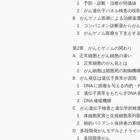
1 予防・診断・治療が同価値
2 がん遺伝子パネル検査の役
B がんゲノム医療による治療薬
1 コンパニオン診断薬からがん
2 がんゲノム医療を下支えする
第2章 がんとゲノムの関わり
A 正常細胞とがん細胞の違い
1 正常細胞のがん化とは
2 がん細胞は細胞死の制御機
B がん発症は遺伝子異常が原因
1 DNA に損傷を与える内的・
2 遺伝子異常をもたらすDNA 
3 DNA 修復機構
C がん遺伝子検査と遺伝学的検
1 体細胞変異と生殖細胞系列
2 病的バリアント保持者の累積
D 多段階発がんモデルとドライ
1 多段階発がん