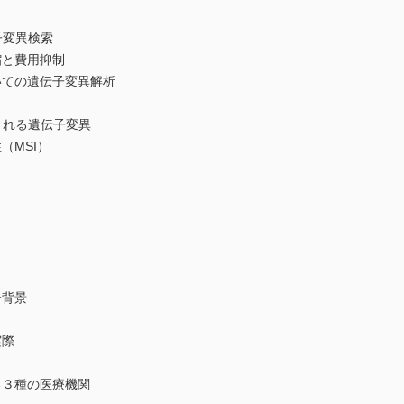
子変異検索
と費用抑制
ての遺伝子変異解析
される遺伝子変異
（MSI）
子背景
実際
３種の医療機関