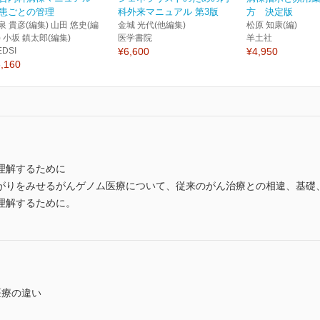
患ごとの管理
科外来マニュアル 第3版
方 決定版
泉 貴彦(編集) 山田 悠史(編
金城 光代(他編集)
松原 知康(編)
) 小坂 鎮太郎(編集)
医学書院
羊土社
EDSI
¥6,600
¥4,950
,160
理解するために
がりをみせるがんゲノム医療について、従来のがん治療との相違、基礎
理解するために。
医療の違い