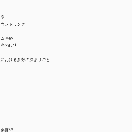
達率
ウンセリング
ノム医療
医療の現状
由
における多数の決まりごと
将来展望