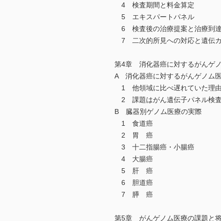
4 検査期間と料金算定
5 エキスパートパネル
6 検査後の治療提案と治療到
7 二次的所見への対応と遺伝カ
第4章 消化器癌に対するがんゲ
A 消化器癌に対するがんゲノム
1 他領域に比べ遅れていた理
2 課題はがん遺伝子パネル検査
B 臓器別ゲノム医療の実際
1 食道癌
2 胃 癌
3 十二指腸癌・小腸癌
4 大腸癌
5 肝 癌
6 胆道癌
7 膵 癌
第5章 がんゲノム医療の課題と