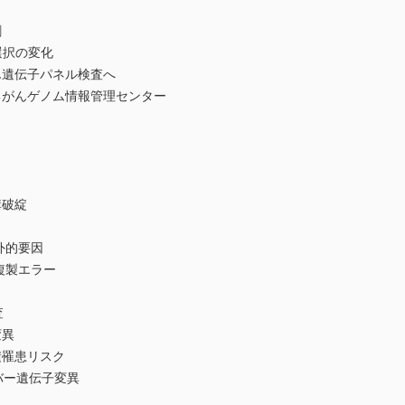
割
選択の変化
遺伝子パネル検査へ
がんゲノム情報管理センター
構破綻
外的要因
複製エラー
査
変異
罹患リスク
バー遺伝子変異