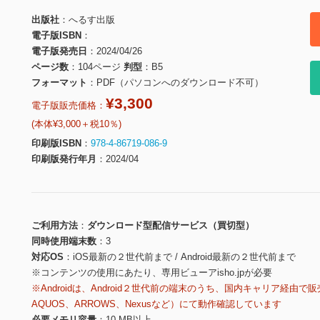
出版社
へるす出版
電子版ISBN
電子版発売日
2024/04/26
ページ数
104ページ
判型
B5
フォーマット
PDF（パソコンへのダウンロード不可）
¥3,300
電子版販売価格：
(本体¥3,000＋税10％)
印刷版ISBN
978-4-86719-086-9
印刷版発行年月
2024/04
ご利用方法
ダウンロード型配信サービス（買切型）
同時使用端末数
3
対応OS
iOS最新の２世代前まで / Android最新の２世代前まで
※コンテンツの使用にあたり、専用ビューアisho.jpが必要
※Androidは、Android２世代前の端末のうち、国内キャリア経由で販
AQUOS、ARROWS、Nexusなど）にて動作確認しています
必要メモリ容量
10 MB以上