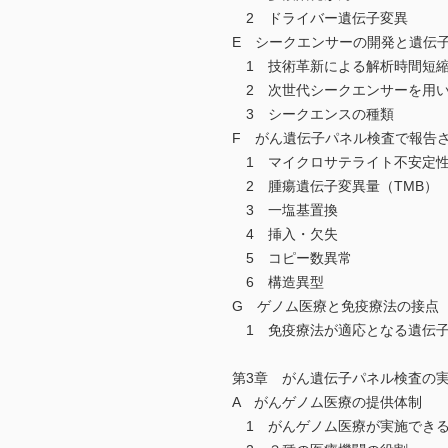
2 ドライバー遺伝子変異
E シークエンサーの開発と遺伝
1 技術革新による解析時間短縮
2 次世代シークエンサーを用い
3 シークエンスの種類
F がん遺伝子パネル検査で報告
1 マイクロサテライト不安定性
2 腫瘍遺伝子変異量（TMB）
3 一塩基置換
4 挿入・欠失
5 コピー数異常
6 構造異型
G ゲノム医療と免疫療法の接点
1 免疫療法が適応となる遺伝
第3章 がん遺伝子パネル検査の
A がんゲノム医療の提供体制
1 がんゲノム医療が実施できる