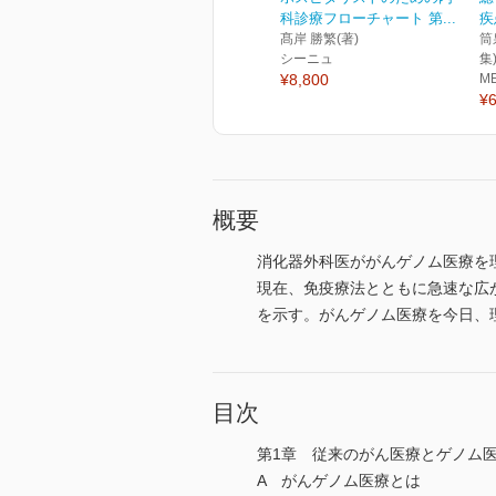
科診療フローチャート 第...
疾
髙岸 勝繁(著)
筒
シーニュ
集
¥8,800
M
¥6
概要
消化器外科医ががんゲノム医療を
現在、免疫療法とともに急速な広
を示す。がんゲノム医療を今日、
目次
第1章 従来のがん医療とゲノム
A がんゲノム医療とは