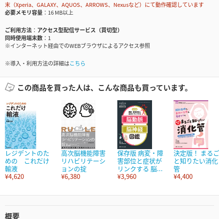
末（Xperia、GALAXY、AQUOS、ARROWS、Nexusなど）にて動作確認しています
必要メモリ容量
16 MB以上
ご利用方法
アクセス型配信サービス（買切型）
同時使用端末数
1
※インターネット経由でのWEBブラウザによるアクセス参照
※導入・利用方法の詳細は
こちら
この商品を買った人は、こんな商品も買っています。
レジデントのた
高次脳機能障害
保存版 病変・障
決定版！ まる
めの これだけ
リハビリテーシ
害部位と症状が
と知りたい消化
輸液
ョンの掟
リンクする 脳...
管
¥4,620
¥6,380
¥3,960
¥4,400
概要