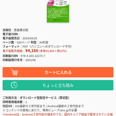
出版社
医歯薬出版
電子版ISBN
電子版発売日
2024/04/29
ページ数
626ページ
判型
A6判変
フォーマット
PDF（パソコンへのダウンロード不可）
¥4,180
電子版販売価格：
(本体¥3,800＋税10％)
印刷版ISBN
978-4-263-22273-7
印刷版発行年月
2003/08
カートに入れる
ちょっと立ち読み
ご利用方法
ダウンロード型配信サービス（買切型）
同時使用端末数
2
対応OS
iOS最新の２世代前まで / Android最新の２世代前まで
※コンテンツの使用にあたり、専用ビューアisho.jpが必要
※Androidは、Android２世代前の端末のうち、国内キャリア経由で販売されている端