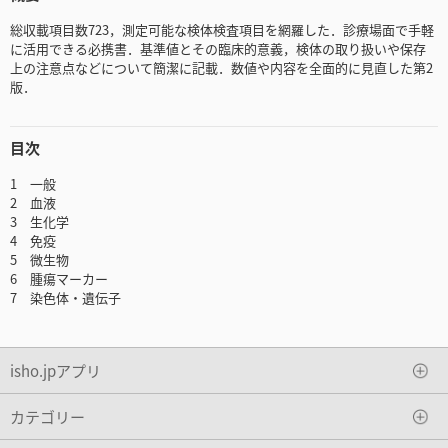
総収載項目数723，測定可能な検体検査項目を網羅した．診療場面で手軽
に活用できる必携書．基準値とその臨床的意義，検体の取り扱いや保存
上の注意点などについて簡潔に記載．数値や内容を全面的に見直した第2
版．
目次
1 一般
2 血液
3 生化学
4 免疫
5 微生物
6 腫瘍マーカー
7 染色体・遺伝子
isho.jpアプリ
カテゴリー