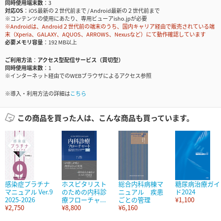
同時使用端末数
3
対応OS
iOS最新の２世代前まで / Android最新の２世代前まで
※コンテンツの使用にあたり、専用ビューアisho.jpが必要
※Androidは、Android２世代前の端末のうち、国内キャリア経由で販売されている端
末（Xperia、GALAXY、AQUOS、ARROWS、Nexusなど）にて動作確認しています
必要メモリ容量
192 MB以上
ご利用方法
アクセス型配信サービス（買切型）
同時使用端末数
1
※インターネット経由でのWEBブラウザによるアクセス参照
※導入・利用方法の詳細は
こちら
この商品を買った人は、こんな商品も買っています。
感染症プラチナ
ホスピタリスト
総合内科病棟マ
糖尿病治療ガイ
マニュアル Ver.9
のための内科診
ニュアル 疾患
ド2024
2025-2026
療フローチャ...
ごとの管理
¥1,100
¥2,750
¥8,800
¥6,160