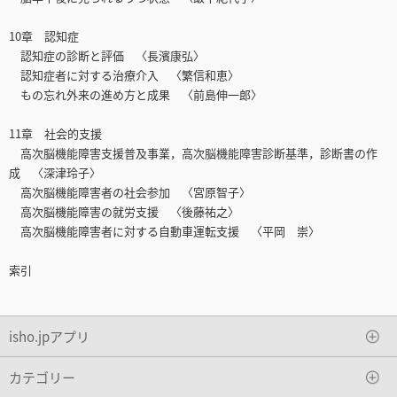
10章 認知症
認知症の診断と評価 〈長濱康弘〉
認知症者に対する治療介入 〈繁信和恵〉
もの忘れ外来の進め方と成果 〈前島伸一郎〉
11章 社会的支援
高次脳機能障害支援普及事業，高次脳機能障害診断基準，診断書の作
成 〈深津玲子〉
高次脳機能障害者の社会参加 〈宮原智子〉
高次脳機能障害の就労支援 〈後藤祐之〉
高次脳機能障害者に対する自動車運転支援 〈平岡 崇〉
索引
isho.jpアプリ
カテゴリー