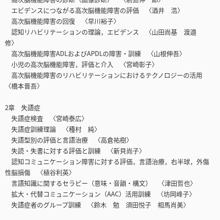
エビデンスにつながる高次脳機能障害の評価 〈酒井 浩〉
高次脳機能障害の回復 〈早川裕子〉
認知リハビリテーションの理論，エビデンス 〈山田尚基 渡邉
修〉
高次脳機能障害ADLおよびAPDLの障害・訓練 〈山根伸吾〉
小児の高次脳機能障害，評価と介入 〈宮崎彰子〉
高次脳機能障害のリハビリテーションにおけるテクノロジーの活用
〈橋本晋吾〉
2章 失語症
失語症検査 〈宮崎泰広〉
失語症訓練理論 〈種村 純〉
失語型別の評価と言語治療 〈高倉祐樹〉
失読・失書に対する評価と訓練 〈新貝尚子〉
認知コミュニケーション障害に対する評価，言語治療，右半球，外傷
性脳損傷 〈植谷利英〉
言語知識に関するセラピー（意味・音韻・構文） 〈津田哲也〉
拡大・代替コミュニケーション（AAC）活用訓練 〈坊岡峰子〉
失語症者のグループ訓練 〈鈴木 勉 須田悦子 相馬肖美〉