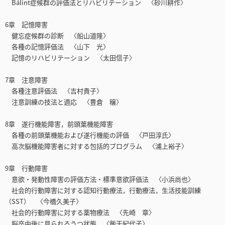
Bálint症候群の評価法とリハビリテーション 〈砂川耕作〉
6章 記憶障害
健忘症候群の診断 〈船山道隆〉
各種の記憶評価法 〈山下 光〉
記憶のリハビリテーション 〈太田信子〉
7章 注意障害
各種注意評価法 〈吉村貴子〉
注意訓練の技法と適応 〈豊倉 穣〉
8章 遂行機能障害，前頭葉機能障害
各種の前頭葉機能および遂行機能の評価 〈戸田淳氏〉
高次脳機能障害者に対する包括的プログラム 〈浦上裕子〉
9章 行動障害
意欲・発動性障害の評価方法・標準意欲評価法 〈小浜尚也〉
社会的行動障害に対する認知行動療法，行動療法，生活技能訓練
（SST） 〈今橋久美子〉
社会的行動障害に対する薬物療法 〈先崎 章〉
脳卒中後に見られるうつ状態 〈飯干紀代子〉