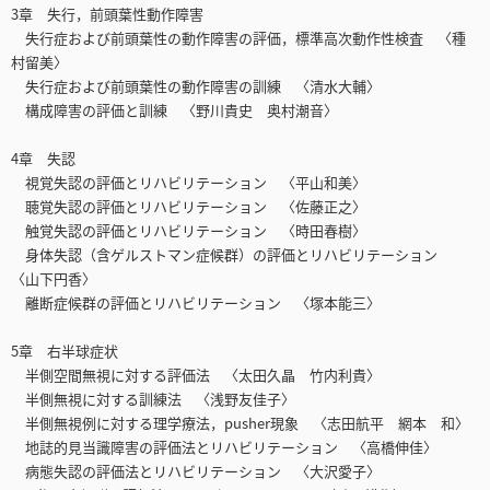
3章 失行，前頭葉性動作障害
失行症および前頭葉性の動作障害の評価，標準高次動作性検査 〈種
村留美〉
失行症および前頭葉性の動作障害の訓練 〈清水大輔〉
構成障害の評価と訓練 〈野川貴史 奥村潮音〉
4章 失認
視覚失認の評価とリハビリテーション 〈平山和美〉
聴覚失認の評価とリハビリテーション 〈佐藤正之〉
触覚失認の評価とリハビリテーション 〈時田春樹〉
身体失認（含ゲルストマン症候群）の評価とリハビリテーション
〈山下円香〉
離断症候群の評価とリハビリテーション 〈塚本能三〉
5章 右半球症状
半側空間無視に対する評価法 〈太田久晶 竹内利貴〉
半側無視に対する訓練法 〈浅野友佳子〉
半側無視例に対する理学療法，pusher現象 〈志田航平 網本 和〉
地誌的見当識障害の評価法とリハビリテーション 〈高橋伸佳〉
病態失認の評価法とリハビリテーション 〈大沢愛子〉