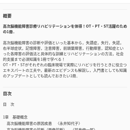
概要
高次脳機能障害診療リハビリテーションを体得！OT・PT・ST活躍のため
の1冊．
高次脳機能障害の診断や評価といった基本から，失語症，失行，失認，
右半球症状，記憶障害，注意障害，前頭葉障害，行動障害，認知症とい
った各障害の評価法と具体的な訓練とリハビリテーションの方法，社会
的支援まで必須知識を1冊で学べる！
OT・PT・STがそれぞれの臨床現場で実際にリハビリを行うときに役立つ
エキスパートの工夫や，最新のエビデンスも解説し，入門書としても知識
のアップデートとしても読んでおきたい1冊．
目次
目 次
1章 基礎概念
高次脳機能障害の原因疾患 〈永井知代子〉
高次脳機能障害の診断（画像診断） 〈前島伸一郎〉