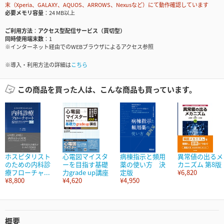
末（Xperia、GALAXY、AQUOS、ARROWS、Nexusなど）にて動作確認しています
必要メモリ容量
24 MB以上
ご利用方法
アクセス型配信サービス（買切型）
同時使用端末数
1
※インターネット経由でのWEBブラウザによるアクセス参照
※導入・利用方法の詳細は
こちら
この商品を買った人は、こんな商品も買っています。
ホスピタリスト
心電図マイスタ
病棟指示と頻用
異常値の出るメ
のための内科診
ーを目指す基礎
薬の使い方 決
カニズム 第8版
療フローチャ...
力grade up講座
定版
¥6,820
¥8,800
¥4,620
¥4,950
概要