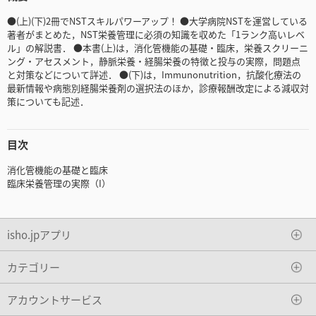
●(上)(下)2冊でNSTスキルパワーアップ！ ●大学病院NSTを運営している
著者がまとめた，NST栄養管理に必須の知識を収めた「1ランク高いレベ
ル」の解説書． ●本書(上)は，消化管機能の基礎・臨床，栄養スクリーニ
ング・アセスメント，静脈栄養・経腸栄養の特徴と投与の実際，問題点
と対策などについて詳述． ●(下)は，Immunonutrition，抗酸化療法の
最新情報や病態別経腸栄養剤の選択法のほか，診療報酬改定による減収対
策についても記述．
目次
消化管機能の基礎と臨床
臨床栄養管理の実際（I）
isho.jpアプリ
カテゴリー
アカウントサービス