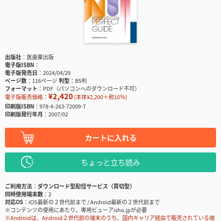
出版社
医歯薬出版
電子版ISBN
電子版発売日
2024/04/29
ページ数
116ページ
判型
B5判
フォーマット
PDF（パソコンへのダウンロード不可）
¥2,420
電子版販売価格：
(本体¥2,200＋税10％)
印刷版ISBN
978-4-263-72009-7
印刷版発行年月
2007/02
カートに入れる
ちょっと立ち読み
ご利用方法
ダウンロード型配信サービス（買切型）
同時使用端末数
2
対応OS
iOS最新の２世代前まで / Android最新の２世代前まで
※コンテンツの使用にあたり、専用ビューアisho.jpが必要
※Androidは、Android２世代前の端末のうち、国内キャリア経由で販売されている端