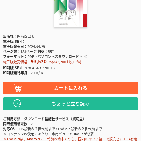
出版社
医歯薬出版
電子版ISBN
電子版発売日
2024/04/29
ページ数
188ページ
判型
B5判
フォーマット
PDF（パソコンへのダウンロード不可）
¥3,520
電子版販売価格：
(本体¥3,200＋税10％)
印刷版ISBN
978-4-263-72010-3
印刷版発行年月
2007/04
カートに入れる
ちょっと立ち読み
ご利用方法
ダウンロード型配信サービス（買切型）
同時使用端末数
2
対応OS
iOS最新の２世代前まで / Android最新の２世代前まで
※コンテンツの使用にあたり、専用ビューアisho.jpが必要
※Androidは、Android２世代前の端末のうち、国内キャリア経由で販売されている端