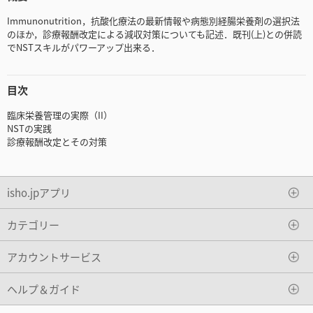
Immunonutrition，抗酸化療法の最新情報や病態別経腸栄養剤の選択法
のほか，診療報酬改定による減収対策についても記述．既刊(上)との併読
でNSTスキルがパワーアップ出来る．
目次
臨床栄養管理の実際（II）
NSTの実践
診療報酬改定とその対策
isho.jpアプリ
カテゴリー
アカウントサービス
ヘルプ＆ガイド