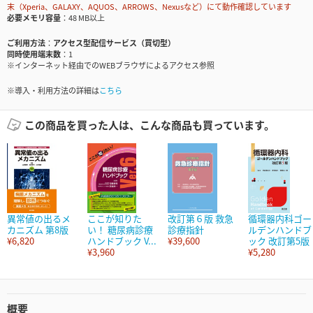
末（Xperia、GALAXY、AQUOS、ARROWS、Nexusなど）にて動作確認しています
必要メモリ容量
48 MB以上
ご利用方法
アクセス型配信サービス（買切型）
同時使用端末数
1
※インターネット経由でのWEBブラウザによるアクセス参照
※導入・利用方法の詳細は
こちら
この商品を買った人は、こんな商品も買っています。
異常値の出るメ
ここが知りた
改訂第６版 救急
循環器内科ゴー
カニズム 第8版
い！ 糖尿病診療
診療指針
ルデンハンドブ
¥6,820
ハンドブック V...
¥39,600
ック 改訂第5版
¥3,960
¥5,280
概要