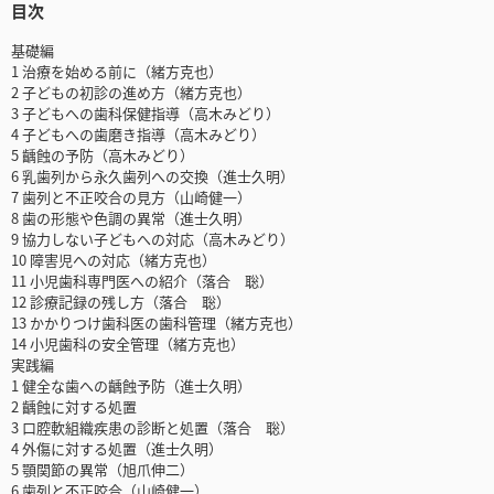
目次
基礎編
1 治療を始める前に（緒方克也）
2 子どもの初診の進め方（緒方克也）
3 子どもへの歯科保健指導（高木みどり）
4 子どもへの歯磨き指導（高木みどり）
5 齲蝕の予防（高木みどり）
6 乳歯列から永久歯列への交換（進士久明）
7 歯列と不正咬合の見方（山崎健一）
8 歯の形態や色調の異常（進士久明）
9 協力しない子どもへの対応（高木みどり）
10 障害児への対応（緒方克也）
11 小児歯科専門医への紹介（落合 聡）
12 診療記録の残し方（落合 聡）
13 かかりつけ歯科医の歯科管理（緒方克也）
14 小児歯科の安全管理（緒方克也）
実践編
1 健全な歯への齲蝕予防（進士久明）
2 齲蝕に対する処置
3 口腔軟組織疾患の診断と処置（落合 聡）
4 外傷に対する処置（進士久明）
5 顎関節の異常（旭爪伸二）
6 歯列と不正咬合（山崎健一）