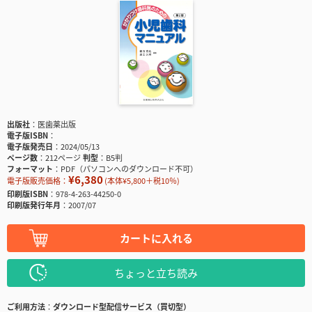
出版社
医歯薬出版
電子版ISBN
電子版発売日
2024/05/13
ページ数
212ページ
判型
B5判
フォーマット
PDF（パソコンへのダウンロード不可）
¥6,380
電子版販売価格：
(本体¥5,800＋税10％)
印刷版ISBN
978-4-263-44250-0
印刷版発行年月
2007/07
カートに入れる
ちょっと立ち読み
ご利用方法
ダウンロード型配信サービス（買切型）