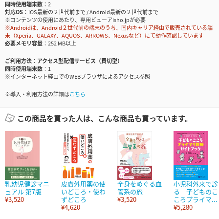
同時使用端末数
2
対応OS
iOS最新の２世代前まで / Android最新の２世代前まで
※コンテンツの使用にあたり、専用ビューアisho.jpが必要
※Androidは、Android２世代前の端末のうち、国内キャリア経由で販売されている端
末（Xperia、GALAXY、AQUOS、ARROWS、Nexusなど）にて動作確認しています
必要メモリ容量
252 MB以上
ご利用方法
アクセス型配信サービス（買切型）
同時使用端末数
1
※インターネット経由でのWEBブラウザによるアクセス参照
※導入・利用方法の詳細は
こちら
この商品を買った人は、こんな商品も買っています。
乳幼児健診マニ
皮膚外用薬の使
全身をめぐる血
小児科外来で診
ュアル 第7版
いどころ・使わ
管系の旅
る 子どものこ
¥3,520
ずどころ
¥3,520
ころプライマ...
¥4,620
¥5,280