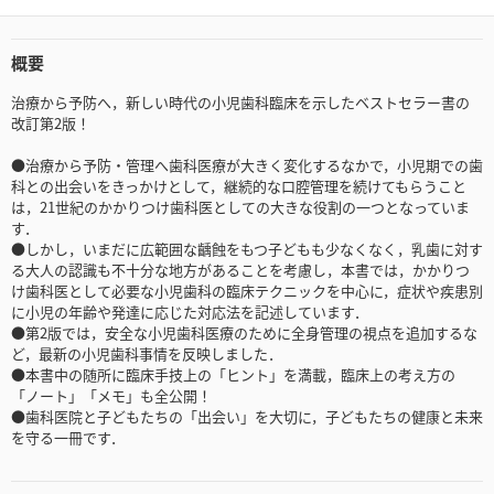
概要
治療から予防へ，新しい時代の小児歯科臨床を示したベストセラー書の
改訂第2版！
●治療から予防・管理へ歯科医療が大きく変化するなかで，小児期での歯
科との出会いをきっかけとして，継続的な口腔管理を続けてもらうこと
は，21世紀のかかりつけ歯科医としての大きな役割の一つとなっていま
す．
●しかし，いまだに広範囲な齲蝕をもつ子どもも少なくなく，乳歯に対す
る大人の認識も不十分な地方があることを考慮し，本書では，かかりつ
け歯科医として必要な小児歯科の臨床テクニックを中心に，症状や疾患別
に小児の年齢や発達に応じた対応法を記述しています．
●第2版では，安全な小児歯科医療のために全身管理の視点を追加するな
ど，最新の小児歯科事情を反映しました．
●本書中の随所に臨床手技上の「ヒント」を満載，臨床上の考え方の
「ノート」「メモ」も全公開！
●歯科医院と子どもたちの「出会い」を大切に，子どもたちの健康と未来
を守る一冊です．