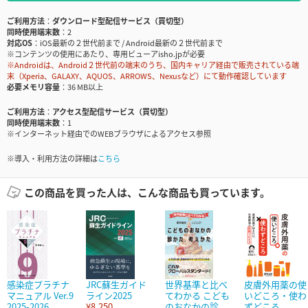
ご利用方法
ダウンロード型配信サービス（買切型）
同時使用端末数
2
対応OS
iOS最新の２世代前まで / Android最新の２世代前まで
※コンテンツの使用にあたり、専用ビューアisho.jpが必要
※Androidは、Android２世代前の端末のうち、国内キャリア経由で販売されている端
末（Xperia、GALAXY、AQUOS、ARROWS、Nexusなど）にて動作確認しています
必要メモリ容量
36 MB以上
ご利用方法
アクセス型配信サービス（買切型）
同時使用端末数
1
※インターネット経由でのWEBブラウザによるアクセス参照
※導入・利用方法の詳細は
こちら
この商品を買った人は、こんな商品も買っています。
感染症プラチナ
JRC蘇生ガイド
世界基準と比べ
皮膚外用薬の使
マニュアル Ver.9
ライン2025
てわかる こども
いどころ・使わ
2025-2026
¥8,250
のおなかの診...
ずどころ