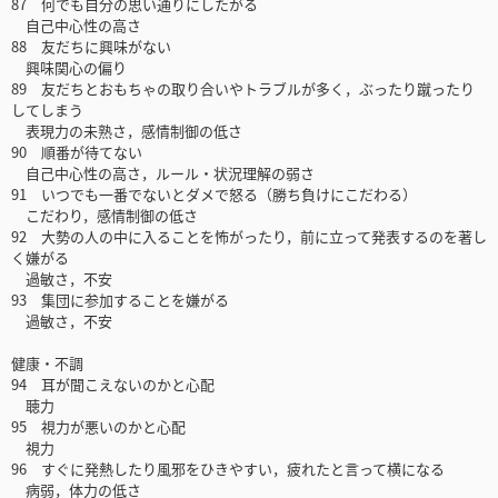
87 何でも自分の思い通りにしたがる
自己中心性の高さ
88 友だちに興味がない
興味関心の偏り
89 友だちとおもちゃの取り合いやトラブルが多く，ぶったり蹴ったり
してしまう
表現力の未熟さ，感情制御の低さ
90 順番が待てない
自己中心性の高さ，ルール・状況理解の弱さ
91 いつでも一番でないとダメで怒る（勝ち負けにこだわる）
こだわり，感情制御の低さ
92 大勢の人の中に入ることを怖がったり，前に立って発表するのを著し
く嫌がる
過敏さ，不安
93 集団に参加することを嫌がる
過敏さ，不安
健康・不調
94 耳が聞こえないのかと心配
聴力
95 視力が悪いのかと心配
視力
96 すぐに発熱したり風邪をひきやすい，疲れたと言って横になる
病弱，体力の低さ