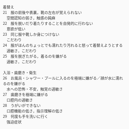
着替え
21 服の前後や表裏，靴の左右が覚えられない
空間認知の弱さ，触感の鈍麻
22 服を脱いだり着たりすることを自発的に行わない
意欲が低い
23 同じ服や靴しか身につけない
こだわり
24 服がほんのちょっとでも濡れたり汚れると怒って着替えようとする
過敏さ，こだわり
25 服を脱ぎたがる，着るのを嫌がる
過敏さ，こだわり
入浴・歯磨き・衛生
26 お風呂・シャワー・プールに入るのを極端に嫌がる／顔が水に濡れ
るのを嫌がる
水への恐怖・不安，触覚の過敏さ
27 歯磨きを極端に嫌がる
口腔内の過敏さ
28 うがいができない
口腔機能の低さ，指示理解の低さ
29 何度も手を洗いに行く
強迫症状