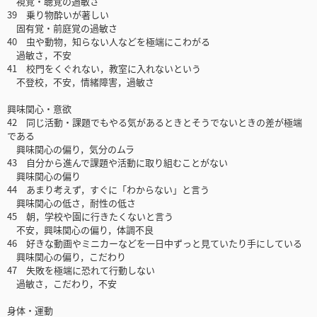
視覚・聴覚の過敏さ
39 乗り物酔いが著しい
固有覚・前庭覚の過敏さ
40 虫や動物，知らない人などを極端にこわがる
過敏さ，不安
41 校門をくぐれない，教室に入れないという
不登校，不安，情緒障害，過敏さ
興味関心・意欲
42 同じ活動・課題でもやる気があるときとそうでないときの差が極端
である
興味関心の偏り，気分のムラ
43 自分から進んで課題や活動に取り組むことがない
興味関心の偏り
44 あまり考えず，すぐに「わからない」と言う
興味関心の低さ，耐性の低さ
45 朝，学校や園に行きたくないと言う
不安，興味関心の偏り，体調不良
46 好きな動画やミニカーなどを一日中ずっと見ていたり手にしている
興味関心の偏り，こだわり
47 失敗を極端に恐れて行動しない
過敏さ，こだわり，不安
身体・運動