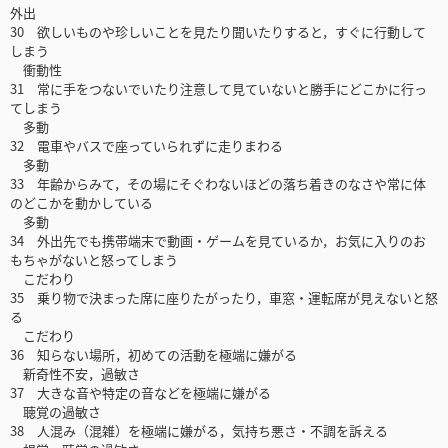
外出
30 欲しいものや珍しいことを見たり聞いたりすると，すぐに行動して
しまう
衝動性
31 常に手をつないでいたり注意して見ていないと勝手にどこかに行っ
てしまう
多動
32 電車やバスで座っていられずに走りまわる
多動
33 年齢からみて，その場にそぐわないほどの落ち着きのなさや常に体
のどこかを動かしている
多動
34 外出先でも携帯端末で動画・ゲームを見ているか，お気に入りのお
もちゃがないと怒ってしまう
こだわり
35 乗り物で決まった席に座りたがったり，車窓・運転席が見えないと怒
る
こだわり
36 知らない場所，初めての活動を極端に嫌がる
新奇性不安，過敏さ
37 大きな音や特定の音などを極端に嫌がる
聴覚の過敏さ
38 人混み（混雑）を極端に嫌がる，気持ち悪さ・不調を訴える