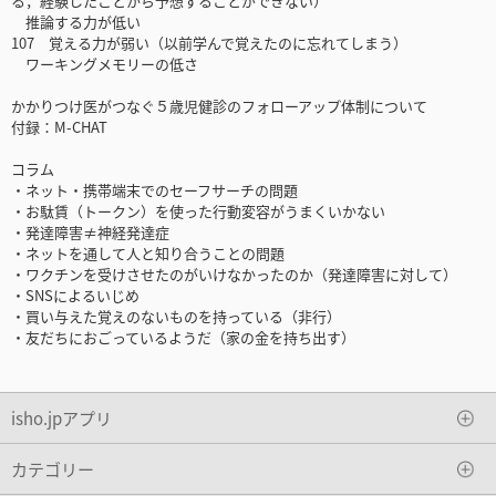
る，経験したことから予想することができない）
推論する力が低い
107 覚える力が弱い（以前学んで覚えたのに忘れてしまう）
ワーキングメモリーの低さ
かかりつけ医がつなぐ５歳児健診のフォローアップ体制について
付録：M-CHAT
コラム
・ネット・携帯端末でのセーフサーチの問題
・お駄賃（トークン）を使った行動変容がうまくいかない
・発達障害≠神経発達症
・ネットを通して人と知り合うことの問題
・ワクチンを受けさせたのがいけなかったのか（発達障害に対して）
・SNSによるいじめ
・買い与えた覚えのないものを持っている（非行）
・友だちにおごっているようだ（家の金を持ち出す）
isho.jpアプリ
カテゴリー