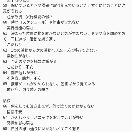
59 聞いているときや課題に取り組んでいるとき，すぐに他のことに注
意がそれる
注意散漫，実行機能の弱さ
60 時間（スケジュール）や約束が守れない
実行機能の弱さ
61 決まった位置に物を置かないと気がすまない，ドアや窓を閉めてお
く，同じ遊び・活動を繰り返す
こだわり
62 1つの活動から次の活動へスムーズに移行できない
柔軟性がない
63 予定の変更を極端に嫌がる
こだわり，不安
64 聞き返しが多い
不注意，聴力，不安
65 携帯ゲームがやめられない，動画ばかり見ている
依存症，切り替えの弱さ
情緒
66 何をしても泣き止まず，何で泣くのかわからない
情緒不安
67 かんしゃく，パニックをおこすことが多い
感情制御の弱さ
68 自分の思い通りにいかないとすごく怒る