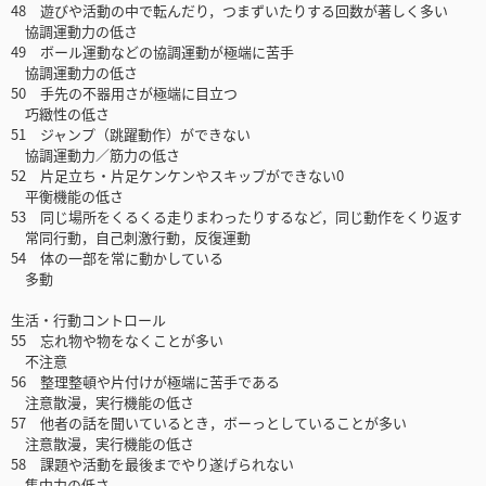
48 遊びや活動の中で転んだり，つまずいたりする回数が著しく多い
協調運動力の低さ
49 ボール運動などの協調運動が極端に苦手
協調運動力の低さ
50 手先の不器用さが極端に目立つ
巧緻性の低さ
51 ジャンプ（跳躍動作）ができない
協調運動力／筋力の低さ
52 片足立ち・片足ケンケンやスキップができない0
平衡機能の低さ
53 同じ場所をくるくる走りまわったりするなど，同じ動作をくり返す
常同行動，自己刺激行動，反復運動
54 体の一部を常に動かしている
多動
生活・行動コントロール
55 忘れ物や物をなくことが多い
不注意
56 整理整頓や片付けが極端に苦手である
注意散漫，実行機能の低さ
57 他者の話を聞いているとき，ボーっとしていることが多い
注意散漫，実行機能の低さ
58 課題や活動を最後までやり遂げられない
集中力の低さ