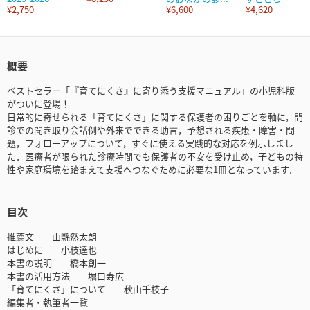
¥2,750
¥6,600
¥4,620
概要
ベストセラー「『育てにくさ』に寄り添う支援マニュアル」の小児科版
がついに登場！
日常的に寄せられる「育てにくさ」に関する保護者の困りごとを軸に，問
診での聞き取り会話例や外来でできる助言，予想される疾患・障害・問
題，フォローアップについて，すぐに使える実践的な対応を例示しまし
た．医療者が限られた診療時間でも保護者の不安を受け止め，子どもの特
性や家庭環境を踏まえて支援へつなぐために必要な1冊となっています．
目次
推薦文 山縣然太朗
はじめに 小枝達也
本書の説明 橋本創一
本書の活用方法 堀口寿広
「育てにくさ」について 秋山千枝子
編集者・執筆者一覧