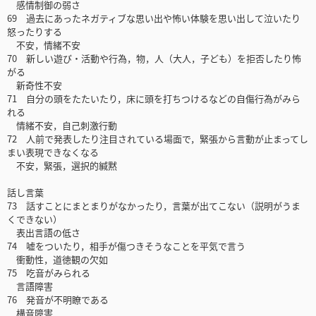
感情制御の弱さ
69 過去にあったネガティブな思い出や怖い体験を思い出して泣いたり
怒ったりする
不安，情緒不安
70 新しい遊び・活動や行為，物，人（大人，子ども）を拒否したり怖
がる
新奇性不安
71 自分の頭をたたいたり，床に頭を打ちつけるなどの自傷行為がみら
れる
情緒不安，自己刺激行動
72 人前で発表したり注目されている場面で，緊張から言動が止まってし
まい表現できなくなる
不安，緊張，選択的緘黙
話し言葉
73 話すことにまとまりがなかったり，言葉が出てこない（説明がうま
くできない）
表出言語の低さ
74 嘘をついたり，相手が傷つきそうなことを平気で言う
衝動性，道徳観の欠如
75 吃音がみられる
言語障害
76 発音が不明瞭である
構音障害