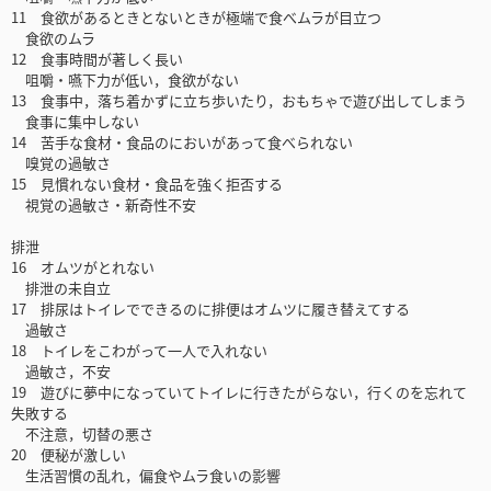
11 食欲があるときとないときが極端で食べムラが目立つ
食欲のムラ
12 食事時間が著しく長い
咀嚼・嚥下力が低い，食欲がない
13 食事中，落ち着かずに立ち歩いたり，おもちゃで遊び出してしまう
食事に集中しない
14 苦手な食材・食品のにおいがあって食べられない
嗅覚の過敏さ
15 見慣れない食材・食品を強く拒否する
視覚の過敏さ・新奇性不安
排泄
16 オムツがとれない
排泄の未自立
17 排尿はトイレでできるのに排便はオムツに履き替えてする
過敏さ
18 トイレをこわがって一人で入れない
過敏さ，不安
19 遊びに夢中になっていてトイレに行きたがらない，行くのを忘れて
失敗する
不注意，切替の悪さ
20 便秘が激しい
生活習慣の乱れ，偏食やムラ食いの影響