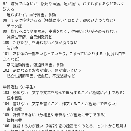
97 病気ではないが，腹痛や頭痛，足が痛い，むずむずするなどをよく
訴える
足むずむず，血行障害，多動
98 チック症状がある（極端に多いまばたき，顔のひきつりなど）
チック症
99 指しゃぶりや爪噛み，皮膚をむく，性器いじりがやめられない
神経性習癖，自己刺激行動
100 たびたび手を洗わないと気が済まない
強迫症
101 常に体の一部をいじっていたり，こすっていたりする（何度も口を
ふくなど）
常同運動障害，強迫性障害，多動
102 朝になるとお腹が痛い，頭が痛いという
起立性調節障害，低血圧，不定愁訴など
学習活動〈小学生〉
103 読めない（文字や文章を読んで理解することが極端に苦手である）
読字困難
104 書けない（文字を書くこと，作文することが極端にできない）
書字困難
105 計算できない（数概念や暗算などが極端に苦手である）
算数困難
106 推論する力が低い（物語や話の趣旨をくみとる，ヒントから理解す