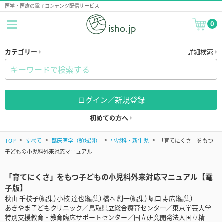
医学・医療の電子コンテンツ配信サービス
0
カテゴリー
詳細検索
ログイン／新規登録
初めての方へ
TOP
すべて
臨床医学（領域別）
小児科・新生児
「育てにくさ」をもつ
子どもの小児科外来対応マニュアル
「育てにくさ」をもつ子どもの小児科外来対応マニュアル【電
子版】
秋山 千枝子(編集) 小枝 達也(編集) 橋本 創一(編集) 堀口 寿広(編集)
あきやま子どもクリニック／鳥取県立総合療育センター／東京学芸大学
特別支援教育・教育臨床サポートセンター／国立研究開発法人国立精