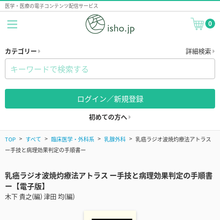
医学・医療の電子コンテンツ配信サービス
0
カテゴリー
詳細検索
ログイン／新規登録
初めての方へ
TOP
すべて
臨床医学・外科系
乳腺外科
乳癌ラジオ波焼灼療法アトラス
ー手技と病理効果判定の手順書ー
乳癌ラジオ波焼灼療法アトラス ー手技と病理効果判定の手順書
ー【電子版】
木下 貴之(編) 津田 均(編)