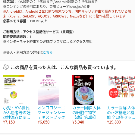
対応OS
iOS最新の２世代前まで / Android最新の２世代前まで
※コンテンツの使用にあたり、専用ビューアisho.jpが必要
※Androidは、Android２世代前の端末のうち、国内キャリア経由で販売されている端
末（Xperia、GALAXY、AQUOS、ARROWS、Nexusなど）にて動作確認しています
必要メモリ容量
120 MB以上
ご利用方法
アクセス型配信サービス（買切型）
同時使用端末数
1
※インターネット経由でのWEBブラウザによるアクセス参照
※導入・利用方法の詳細は
こちら
この商品を買った人は、こんな商品も買っています。
小児・AYA世代
オンコロジーエ
カラー図解 人体
カラー図解 人
がん患者等の妊
マージェンシー
の細胞生物学
の正常構造と機
孕性温存に関...
テキストブック
【改訂第2版】
能 全10巻セッ..
¥7,150
¥6,050
¥5,940
¥19,800