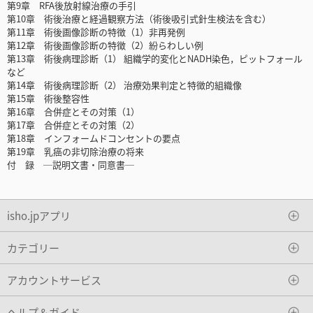
第9章 RFA後放射線治療の手引
第10章 術後治療と経過観察方法（術後吸引式針生検法を含む）
第11章 術後画像診断の特徴（1）非再発例
第12章 術後画像診断の特徴（2）紛らわしい例
第13章 術後病理診断（1） 組織学的変化とNADH染色，ピットフォール
など
第14章 術後病理診断（2） 治療効果判定と特徴的組織像
第15章 術後整容性
第16章 合併症とその対策（1）
第17章 合併症とその対策（2）
第18章 インフォームドコンセントの要点
第19章 乳癌の非切除治療の将来
付 録 ─説明文書・同意書─
isho.jpアプリ
カテゴリー
アカウントサービス
ヘルプ＆ガイド