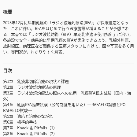
概要
2023年12月に早期乳癌の「ラジオ波焼灼療法(RFA)」が保険適応となっ
た．これに伴い，RFAをはじめて行う医療施設が増えることが予想され
る．本書では「ラジオ波焼灼術（RFA）早期乳癌適正使⽤指針」に沿い，
各施設で安全・効果的に早期乳癌のRFAが実施できるよう，乳腺外科医、
放射線医、病理医など関係する医療スタッフに向けて、図や写真を多く用
い，専門家が，わかりやすく解説．
目次
第1章 乳癌非切除治療の現状と課題
第2章 ラジオ波焼灼療法の原理
第3章 ラジオ波焼灼療法の臨床への応用─乳癌RFA臨床試験（国内・海
外）─
第4章 乳癌RFA臨床試験（公的制度を用いた）─RAFAELO試験とPO-
RAFAELO試験─
第5章 適応と治療のながれ
第6章 標準的手技
第7章 Knack ＆ Pitfalls（1）
第8章 Knack ＆ Pitfalls（2）