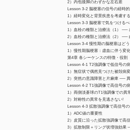
2）内包後脚のわずかな左右差
Lesson 3-2 脳梗塞の信号の
1）経時変化と背景疾患を考慮す
Lesson 3-3 脳梗塞で気をつける
1）血栓の種類と治療法（1） ──
2）血栓の種類と治療法（2） ──
Lesson 3-4 慢性期の脳梗塞
1）慢性期脳梗塞：虚血に伴う変
第4章 各シーケンスの特徴・役割
Lesson 4-1 T2強調像で低
1）無症状で偶然見つけた被殻病変
2）突然の意識障害と片麻痺 ──
Lesson 4-2 T1強調像で高
1）両側淡蒼球のT1強調像での異常
2）対称性の異常を見逃さない!
Lesson 4-3 拡散強調像で高
1）ADC値の重要性
2）皮質に沿った拡散強調像で高信
3）拡散制限＋リング状増強効果 ─