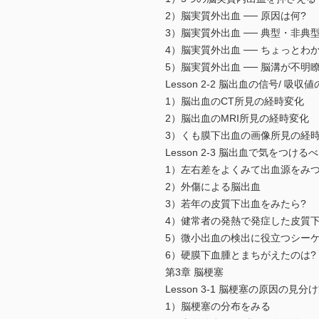
2）脳実質外出血 ── 原因は何?
3）脳実質外出血 ── 典型・非典
4）脳実質外出血 ── ちょっとわ
5）脳実質外出血 ── 脳溝が不明
Lesson 2-2 脳出血の信号/ 
1）脳出血のCT所見の経時変化
2）脳出血のMRI所見の経時変化
3）くも膜下出血の画像所見の経
Lesson 2-3 脳出血で気をつける
1）左右差をよくみて出血源をみ
2）外傷による脳出血
3）若年の皮質下出血をみたら?
4）健常者の発熱で発症した皮質下
5）微小出血の検出に役立つシーケ
6）硬膜下血腫とまちがえたのは?
第3章 脳梗塞
Lesson 3-1 脳梗塞の原因の見分
1）脳梗塞の分布をみる