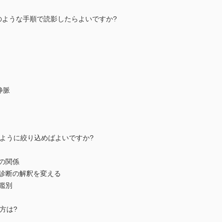
て，どのような手順で読影したらよいですか?
静脈
をどのように絞り込めばよいですか?
見の関係
で画像診断の解釈を変える
の鑑別
け方は?