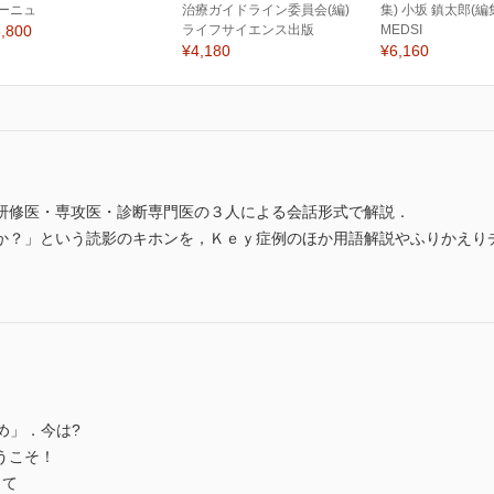
ーニュ
治療ガイドライン委員会(編)
集) 小坂 鎮太郎(編
,800
ライフサイエンス出版
MEDSI
¥4,180
¥6,160
研修医・専攻医・診断専門医の３人による会話形式で解説．
か？」という読影のキホンを，Ｋｅｙ症例のほか用語解説やふりかえり
読め」．今は?
うこそ！
して