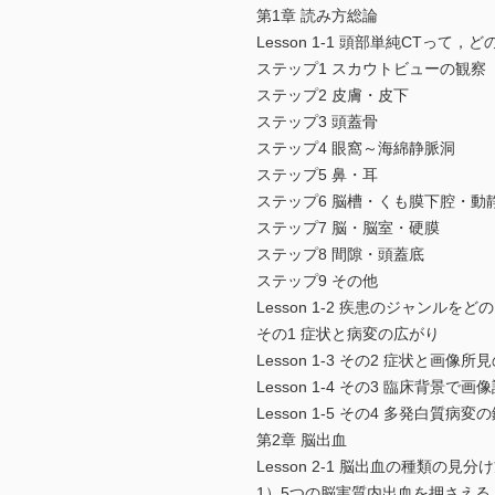
第1章 読み方総論
Lesson 1-1 頭部単純CTっ
ステップ1 スカウトビューの観察
ステップ2 皮膚・皮下
ステップ3 頭蓋骨
ステップ4 眼窩～海綿静脈洞
ステップ5 鼻・耳
ステップ6 脳槽・くも膜下腔・動
ステップ7 脳・脳室・硬膜
ステップ8 間隙・頭蓋底
ステップ9 その他
Lesson 1-2 疾患のジャンル
その1 症状と病変の広がり
Lesson 1-3 その2 症状と画像所
Lesson 1-4 その3 臨床背景
Lesson 1-5 その4 多発白質病変
第2章 脳出血
Lesson 2-1 脳出血の種類の見分
1）5つの脳実質内出血を押さえる