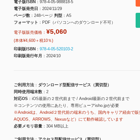
電子版ISBN
978-4-05-988818-5
電子版発売日
2024/11/29
ページ数
248ページ
判型
A5
フォーマット
PDF（パソコンへのダウンロード不可）
¥5,060
電子版販売価格：
(本体¥4,600＋税10％)
印刷版ISBN
978-4-05-520103-2
印刷版発行年月
2024/10
ご利用方法
ダウンロード型配信サービス（買切型）
同時使用端末数
2
対応OS
iOS最新の２世代前まで / Android最新の２世代前まで
※コンテンツの使用にあたり、専用ビューアisho.jpが必要
※Androidは、Android２世代前の端末のうち、国内キャリア経由で販
AQUOS、ARROWS、Nexusなど）にて動作確認しています
必要メモリ容量
304 MB以上
ご利用方法
アクセス型配信サービス（買切型）