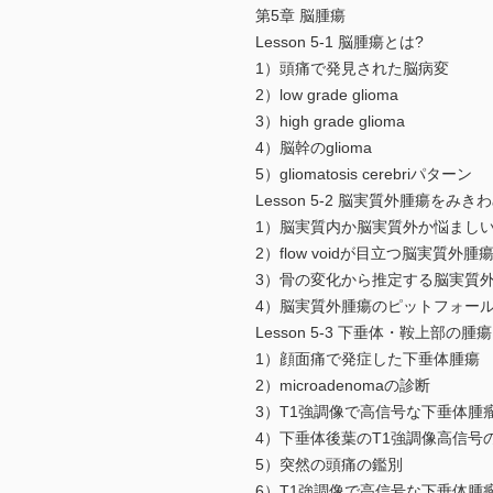
第5章 脳腫瘍
Lesson 5-1 脳腫瘍とは?
1）頭痛で発見された脳病変
2）low grade glioma
3）high grade glioma
4）脳幹のglioma
5）gliomatosis cerebriパターン
Lesson 5-2 脳実質外腫瘍をみき
1）脳実質内か脳実質外か悩まし
2）flow voidが目立つ脳実質外腫
3）骨の変化から推定する脳実質
4）脳実質外腫瘍のピットフォー
Lesson 5-3 下垂体・鞍上部の腫瘍
1）顔面痛で発症した下垂体腫瘍
2）microadenomaの診断
3）T1強調像で高信号な下垂体腫
4）下垂体後葉のT1強調像高信号
5）突然の頭痛の鑑別
6）T1強調像で高信号な下垂体腫