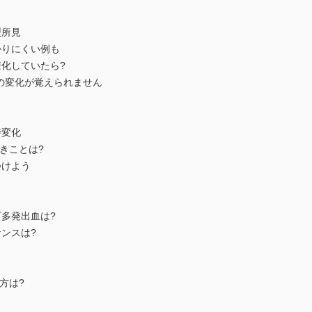
型所見
かりにくい例も
瞭化していたら?
吸収値の変化が覚えられません
時変化
べきことは?
つけよう
多発出血は?
ンスは?
け方は?