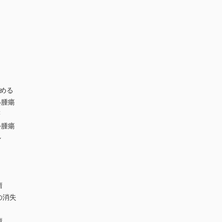
わめる
い腫瘍
瘍
外腫瘍
ル
瘤
の消失
瘤