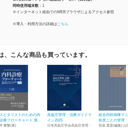
同時使用端末数
1
※インターネット経由でのWEBブラウザによるアクセス参照
※導入・利用方法の詳細は
こちら
は、こんな商品も買っています。
スピタリストのための内
高血圧管理・治療ガイドラ
総合内科病棟マ
診療フローチャート 第...
イン2025
疾患ごとの管理
岸 勝繁(著)
日本高血圧学会高血圧管理・
筒泉 貴彦(編集) 山