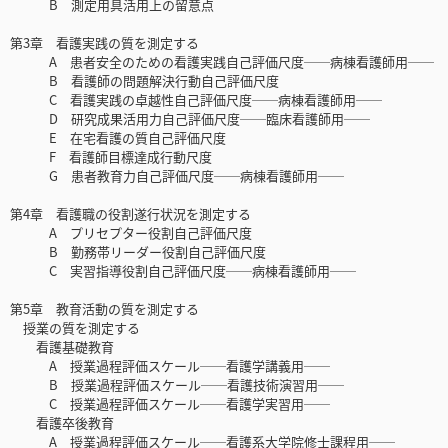
B 測定用具活用上の留意点
第3章 看護実践の質を測定する
A 患者安全のための看護実践自己評価尺度──病棟看護師用──
B 看護師の問題解決行動自己評価尺度
C 看護実践の卓越性自己評価尺度──病棟看護師用──
D 研究成果活用力自己評価尺度──臨床看護師用──
E 在宅看護の質自己評価尺度
F 看護師目標達成行動尺度
G 患者教育力自己評価尺度──病棟看護師用──
第4章 看護職の役割遂行状況を測定する
A プリセプター役割自己評価尺度
B 勤務帯リーダー役割自己評価尺度
C 実習指導役割自己評価尺度──病棟看護師用──
第5章 教育活動の質を測定する
授業の質を測定する
看護基礎教育
A 授業過程評価スケール──看護学講義用──
B 授業過程評価スケール──看護技術演習用──
C 授業過程評価スケール──看護学実習用──
看護卒後教育
A 授業過程評価スケール──看護系大学院修士課程用──