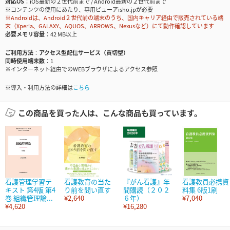
対応OS
iOS最新の２世代前まで / Android最新の２世代前まで
※コンテンツの使用にあたり、専用ビューアisho.jpが必要
※Androidは、Android２世代前の端末のうち、国内キャリア経由で販売されている端
末（Xperia、GALAXY、AQUOS、ARROWS、Nexusなど）にて動作確認しています
必要メモリ容量
42 MB以上
ご利用方法
アクセス型配信サービス（買切型）
同時使用端末数
1
※インターネット経由でのWEBブラウザによるアクセス参照
※導入・利用方法の詳細は
こちら
この商品を買った人は、こんな商品も買っています。
看護管理学習テ
看護教育の当た
『がん看護』年
看護教員必携資
キスト 第4版 第4
り前を問い直す
間購読（２０２
料集 6版1刷
巻 組織管理論...
¥2,640
６年）
¥7,040
¥4,620
¥16,280