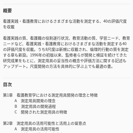
概要
看護実践・看護教育におけるさまざまな活動を測定する、40の評価尺度
を収載
看護実践の質、看護職の役割遂行状況、教育活動の質、学習ニード、教育
ニードなど、看護実践・看護教育におけるさまざまな活動を測定する40
の評価尺度を収載。うち8尺度は新規に収載され、倫理的行動の質を測定
する章も新設。1996年の初版以来、監修者らが開発と検証を続けてきた
研究成果をもとに、測定用具の妥当性の概念や評価方法に関する記述も
アップデート。尺度開発の方法を具体的に学ぶ上でも最適の書。
目次
第1章 看護教育学における測定用具開発の理念と特徴
A 測定用具開発の理念
B 測定用具の開発過程
C 開発された測定用具の特徴
第2章 測定用具の活用可能性と活用上の留意点
A 測定用具の活用可能性