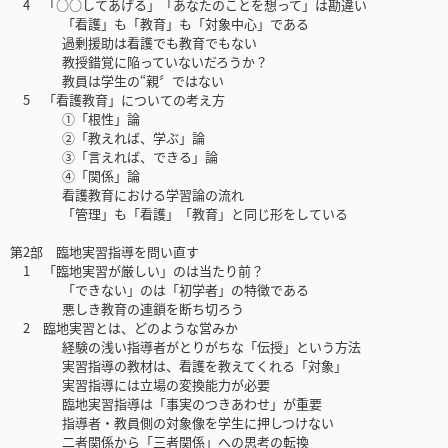
4 「○○してあげる」「あなたのことを想って」は勘違い
「看護」も「教育」も「対象中心」である
過剰援助は看護でも教育でもない
教授錯覚に陥っていないだろうか？
教員は学生の“親〞ではない
5 「看護教育」についての考え方
①「根性」論
②「教えれば、学ぶ」論
③「言えれば、できる」論
④「関係」論
看護教育における学習論の流れ
「管理」も「看護」「教育」と同じ形をしている
第2部 臨地実習指導を問い直す
1 「臨地実習が厳しい」のは当たり前？
「できない」のは「初学者」の特徴である
悪しき教育の連鎖を断ち切ろう
2 臨地実習とは、どのような営みか
経験の浅い指導者がとりがちな「伝授」という方法
実習指導の教材は、看護を教えてくれる「対象」
実習指導には立場の変換能力が必要
臨地実習指導は「事実のつきあわせ」が重要
指導者・教員側の対象像を学生に押しつけない
二者関係から「三者関係」への思考の転換