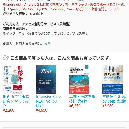
※Androidは、Android２世代前の端末のうち、国内キャリア経由で販売されている端
末（Xperia、GALAXY、AQUOS、ARROWS、Nexusなど）にて動作確認しています
必要メモリ容量
16 MB以上
ご利用方法
アクセス型配信サービス（買切型）
同時使用端末数
1
※インターネット経由でのWEBブラウザによるアクセス参照
※導入・利用方法の詳細は
こちら
この商品を買った人は、こんな商品も買っています。
刑務所で当事者
Intensive Care
基礎・臨床看護
質的研究 Step
研究をやってみ
NEXT Vol.50
技術 第4版
by Step 第3版
た
No.1
¥6,270
¥3,080
¥2,200
¥4,950