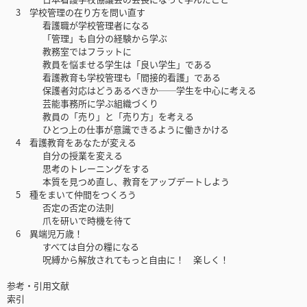
3 学校管理の在り方を問い直す
看護職が学校管理者になる
「管理」も自分の経験から学ぶ
教務室ではフラットに
教員を悩ませる学生は「良い学生」である
看護教育も学校管理も「間接的看護」である
保護者対応はどうあるべきか──学生を中心に考える
芸能事務所に学ぶ組織づくり
教員の「売り」と「売り方」を考える
ひとつ上の仕事が意識できるように働きかける
4 看護教育をあなたが変える
自分の授業を変える
思考のトレーニングをする
本質を見つめ直し、教育をアップデートしよう
5 種をまいて仲間をつくろう
否定の否定の法則
爪を研いで時機を待て
6 異端児万歳！
すべては自分の糧になる
呪縛から解放されてもっと自由に！ 楽しく！
参考・引用文献
索引