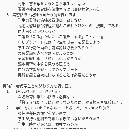
対象に害を与えようと思う学生はいない
看護や教育の実践を俯瞰するには事例検討が有効
3 実習指導・記録の当たり前を問い直す
学生の看護と病棟の看護は一致しない
臨地実習は教育課程に組みこまれたひとつの「授業」である
再実習をどう捉えるか
看護を「知る」ためには看護を「する」ことが一番
申し送りノートには「学生の成長」を記載しよう
学生の行動計画の事前確認は必要だろうか？
実習記録の赤ペンは必要だろうか
実習記録用紙に「枠」は必要だろうか
臨地実習の本質を見つめ直そう
自分の学習記録としての大学ノート
実習記録を自宅に持ち帰ることは必要だろうか
第3部 看護学生との関わり方を問い直す
1 「厳しい指導」は当たり前？
看護教育に厳しい指導は必要ない
「教えられたように」教えないために、教育観を再構成しよう
2 「学生向けにさまざまなルールを設ける」のは当たり前？
服装や髪色の規定を問い直す
学生が持つ権利を制限しすぎていないだろうか？
学生は時間があれば、勉強するのか