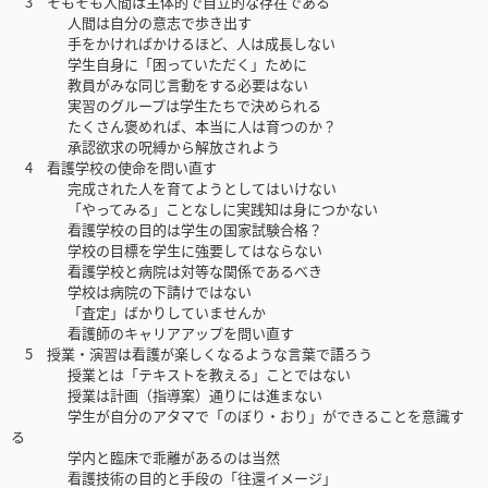
3 そもそも人間は主体的で自立的な存在である
人間は自分の意志で歩き出す
手をかければかけるほど、人は成長しない
学生自身に「困っていただく」ために
教員がみな同じ言動をする必要はない
実習のグループは学生たちで決められる
たくさん褒めれば、本当に人は育つのか？
承認欲求の呪縛から解放されよう
4 看護学校の使命を問い直す
完成された人を育てようとしてはいけない
「やってみる」ことなしに実践知は身につかない
看護学校の目的は学生の国家試験合格？
学校の目標を学生に強要してはならない
看護学校と病院は対等な関係であるべき
学校は病院の下請けではない
「査定」ばかりしていませんか
看護師のキャリアアップを問い直す
5 授業・演習は看護が楽しくなるような言葉で語ろう
授業とは「テキストを教える」ことではない
授業は計画（指導案）通りには進まない
学生が自分のアタマで「のぼり・おり」ができることを意識す
る
学内と臨床で乖離があるのは当然
看護技術の目的と手段の「往還イメージ」