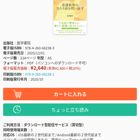
出版社
医学書院
電子版ISBN
978-4-260-66238-3
電子版発売日
2025/12/01
ページ数
224ページ
判型
A5
フォーマット
PDF（パソコンへのダウンロード不可）
¥2,640
電子版販売価格：
(本体¥2,400＋税10％)
印刷版ISBN
978-4-260-06238-1
印刷版発行年月
2025/10
カートに入れる
ちょっと立ち読み
ご利用方法
ダウンロード型配信サービス（買切型）
同時使用端末数
3
対応OS
iOS最新の２世代前まで / Android最新の２世代前まで
※コンテンツの使用にあたり、専用ビューアisho.jpが必要