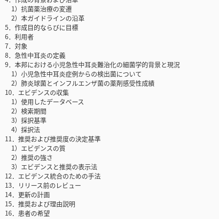
1）抗菌薬治療の変遷
2）本ガイドラインの沿革
5．作成目的ならびに目標
6．利用者
7．対象
8．急性中耳炎の定義
9．本邦における小児急性中耳炎難治化の細菌学的背景と現況
1）小児急性中耳炎症例からの検出菌について
2）肺炎球菌とインフルエンザ菌の薬剤感受性成績
10．エビデンスの収集
1）使用したデータベース
2）検索期間
3）採択基準
4）採択法
11．推奨および推奨度の決定基準
1）エビデンスの質
2）推奨の強さ
3）エビデンスと推奨の表示法
12．エビデンス統合のための手法
13．リリース前のレビュー
14．更新の計画
15．推奨および理由説明
16．患者の希望