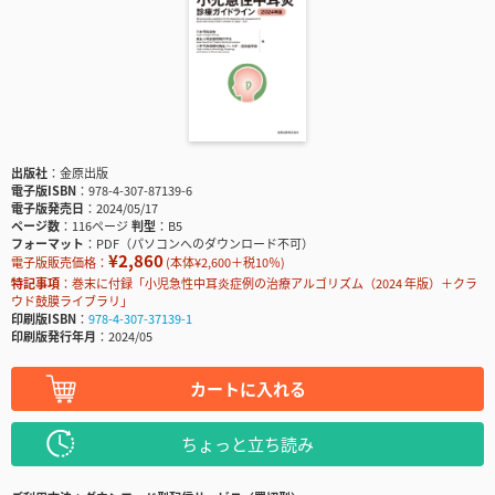
出版社
金原出版
電子版ISBN
978-4-307-87139-6
電子版発売日
2024/05/17
ページ数
116ページ
判型
B5
フォーマット
PDF（パソコンへのダウンロード不可）
¥2,860
電子版販売価格：
(本体¥2,600＋税10％)
特記事項
巻末に付録「小児急性中耳炎症例の治療アルゴリズム（2024 年版）＋クラ
ウド鼓膜ライブラリ」
印刷版ISBN
978-4-307-37139-1
印刷版発行年月
2024/05
カートに入れる
ちょっと立ち読み