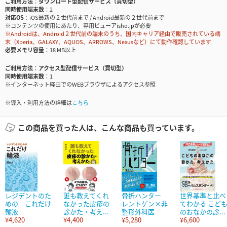
ご利用方法
ダウンロード型配信サービス（買切型）
同時使用端末数
2
対応OS
iOS最新の２世代前まで / Android最新の２世代前まで
※コンテンツの使用にあたり、専用ビューアisho.jpが必要
※Androidは、Android２世代前の端末のうち、国内キャリア経由で販売されている端
末（Xperia、GALAXY、AQUOS、ARROWS、Nexusなど）にて動作確認しています
必要メモリ容量
18 MB以上
ご利用方法
アクセス型配信サービス（買切型）
同時使用端末数
1
※インターネット経由でのWEBブラウザによるアクセス参照
※導入・利用方法の詳細は
こちら
この商品を買った人は、こんな商品も買っています。
レジデントのた
誰も教えてくれ
骨折ハンター
世界基準と比べ
めの これだけ
なかった皮疹の
レントゲン×非
てわかる こど
輸液
診かた・考え...
整形外科医
のおなかの診...
¥4,620
¥4,400
¥5,280
¥6,600