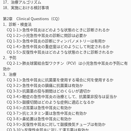
17．治療アルゴリズム
18．実施における検討事項
第2章 Clinical Questions（CQ）
1．診断・検査法
CQ 1-1＞急性中耳炎はどのような状態のときに診断されるか
CQ 1-2＞小児急性中耳炎の診断に問診は必要か
CQ 1-3＞急性中耳炎の診断にティンパノメトリーは有用か
CQ 1-4＞急性中耳炎の重症度はどのようにして判定されるか
CQ 1-5＞反復性中耳炎はどのような状態のときに診断されるか
2．予防
CQ 2-1＞肺炎球菌結合型ワクチン（PCV）は小児急性中耳炎の予防に有
効か
3．治療
CQ 3-1＞急性中耳炎に抗菌薬を使用する場合に何を使用するか
CQ 3-2＞急性中耳炎の鎮痛に抗菌薬は有効か
CQ 3-3＞抗菌薬の投与期間はどのくらいが適切か
CQ 3-4＞軽症の急性中耳炎の治療として、抗菌薬非投与は妥当か
CQ 3-5＞鼓膜切開はどのような症例に適応となるか
CQ 3-6＞点耳薬は急性中耳炎に有効か
CQ 3-7＞抗ヒスタミン薬は急性中耳炎に有効か
CQ 3-8＞鼻処置は急性中耳炎に有効か
CQ 3-9＞反復性中耳炎に対して鼓膜換気チューブは有効か
CQ 3-10＞反復性中耳炎に対して漢方薬は有効か