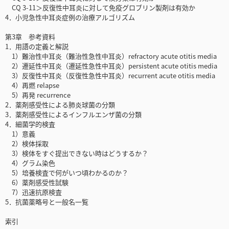
CQ 3-11＞反復性中耳炎に対して免疫グロブリン製剤は有効か
4．小児急性中耳炎症例の治療アルゴリズム
第3章 参考資料
1．用語の定義と解説
1）難治性中耳炎（難治性急性中耳炎）refractory acute otitis media
2）遷延性中耳炎（遷延性急性中耳炎）persistent acute otitis media
3）反復性中耳炎（反復性急性中耳炎）recurrent acute otitis media
4）再燃 relapse
5）再発 recurrence
2．薬剤感受性による肺炎球菌の分類
3．薬剤感受性によるインフルエンザ菌の分類
4．細菌学的検査
1）意義
2）検体採取
3）検体をすぐ提出できない時はどうするか？
4）グラム染色
5）培養検査で何がいつ頃わかるのか？
6）薬剤感受性試験
7）迅速抗原検査
5．抗菌薬略号と一般名一覧
索引