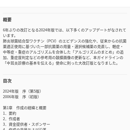
概要
6年ぶりの改訂となる2024年版では、以下多くのアップデートがなされて
います。
肺炎球菌結合型ワクチン（PCV）のエビデンスの強化や、従来からの抗菌
薬適正使用に基づいた一部抗菌薬の用量・選択候補薬の見直し、軽症・
中等症・重症のアルゴリズムを合体した「アルゴリズムのまとめ」の追
加、重症度判定などの参考用の鼓膜画像の更新など、本ガイドラインの
「中耳炎診療の基本を伝える」使命に則った大改訂版となりました。
目次
2024年版 序（第5版）
2006年版 序（初版）
第1章 作成の経緯と概要
1．要約
2．作成者
3．資金提供者・スポンサー
4．作成の背景および沿革