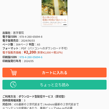
出版社
医学書院
電子版ISBN
978-4-260-65694-8
電子版発売日
2024/06/03
ページ数
304ページ
判型
A5
フォーマット
PDF（パソコンへのダウンロード不可）
¥2,200
電子版販売価格：
(本体¥2,000＋税10％)
印刷版ISBN
978-4-260-05694-6
印刷版発行年月
2024/05
カートに入れる
ちょっと立ち読み
ご利用方法
ダウンロード型配信サービス（買切型）
同時使用端末数
3
対応OS
iOS最新の２世代前まで / Android最新の２世代前まで
※コンテンツの使用にあたり、専用ビューアisho.jpが必要