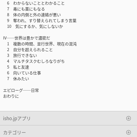
6 わからないこととわかること
7 毒にも薬にもなる
8 体の内側と外の連絡が悪い
9 奪われ、すり替えられてしまう言葉
10 気にするか、気にしないか
IV──世界は豊かで濃密だ
1 複数の時間、並行世界、現在の混沌
2 自分を超えられること
3 旅行できない
4 マルチタスクむしろなりがち
5 私と友達
6 向いている仕事
7 休みたい
エピローグ──日常
おわりに
isho.jpアプリ
カテゴリー