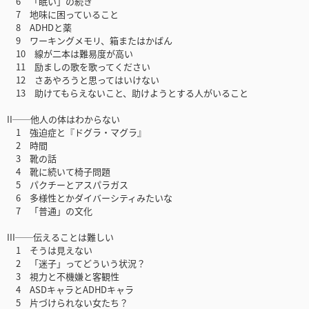
6 「眠い」の続き
7 地味に困っていること
8 ADHDと薬
9 ワーキングメモリ、箱またはかばん
10 線が二本は難易度が高い
11 励ましの歌を歌ってください
12 さあやろうと思ってはいけない
13 助けてもらえないこと、助けようとする人がいること
II──他人の体はわからない
1 強迫症と『ドグラ・マグラ』
2 時間
3 靴の話
4 靴に続いて椅子問題
5 パクチーとアスパラガス
6 多様性とかダイバーシティみたいな
7 「普通」の文化
III──伝えることは難しい
1 そうは見えない
2 「迷子」ってどういう状況？
3 視力と不機嫌と客観性
4 ASDキャラとADHDキャラ
5 片づけられない女たち？