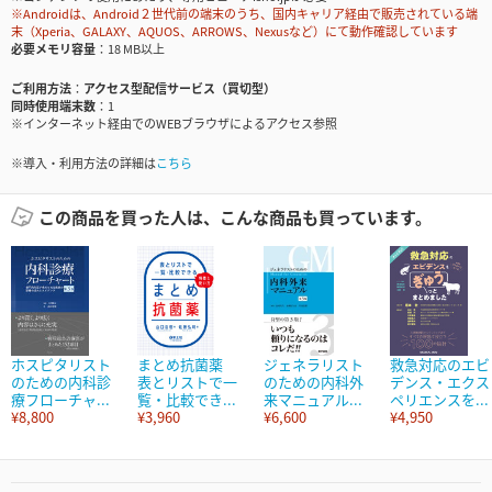
※Androidは、Android２世代前の端末のうち、国内キャリア経由で販売されている端
末（Xperia、GALAXY、AQUOS、ARROWS、Nexusなど）にて動作確認しています
必要メモリ容量
18 MB以上
ご利用方法
アクセス型配信サービス（買切型）
同時使用端末数
1
※インターネット経由でのWEBブラウザによるアクセス参照
※導入・利用方法の詳細は
こちら
この商品を買った人は、こんな商品も買っています。
ホスピタリスト
まとめ抗菌薬
ジェネラリスト
救急対応のエビ
のための内科診
表とリストで一
のための内科外
デンス・エクス
療フローチャ...
覧・比較でき...
来マニュアル...
ペリエンスを...
¥8,800
¥3,960
¥6,600
¥4,950