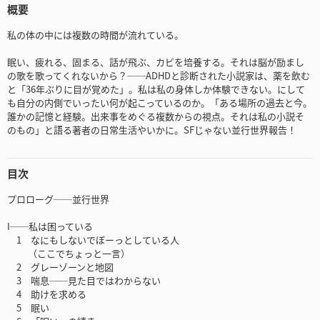
概要
私の体の中には複数の時間が流れている。
眠い、疲れる、固まる、話が飛ぶ、カビを培養する。それは脳が励まし
の歌を歌ってくれないから？──ADHDと診断された小説家は、薬を飲む
と「36年ぶりに目が覚めた」。私は私の身体しか体験できない。にして
も自分の内側でいったい何が起こっているのか。「ある場所の過去と今。
誰かの記憶と経験。出来事をめぐる複数からの視点。それは私の小説そ
のもの」と語る著者の日常生活やいかに。SFじゃない並行世界報告！
目次
プロローグ──並行世界
I──私は困っている
1 なにもしないでぼーっとしている人
（ここでちょっと一言）
2 グレーゾーンと地図
3 喘息──見た目ではわからない
4 助けを求める
5 眠い