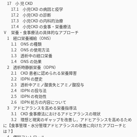
17 小 児 CKD
17.1 小児CKD の病因と疫学
17.2 小児CKD の診断
17.3 小児CKD の内科的治療
17.4 小児CKD の食事・栄養療法
Ⅴ 栄養・食事療法の具体的なアプローチ
1 経口栄養補給（ONS）
1.1 ONS の種類
1.2 ONS の使用方法
1.3 透析中の経口栄養
1.4 ONS の効果
2 透析時静脈栄養（IDPN）
2.1 CKD 患者に認められる栄養障害
2.2 IDPN の歴史
2.3 透析中アミノ酸喪失とアミノ酸投与
2.4 IDPN の投与法
2.5 IDPN の有効性
2.6 IDPN 処方の内容について
3 アドヒアランスを高める栄養指導法
3.1 CKD 食事療法におけるアドヒアランスの現状
3.2 理想と現実のギャップを改善し，アドヒアランスを高めるため
に【食事管理・水分管理アドヒアランスの改善に向けたアプローチと
は？】
4 便秘コントロール