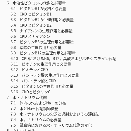
6 水溶性ビタミンの代謝と必要量
6.1 ビタミンB1の役割と必要量
6.2 CKD とビタミンB1
6.3 ビタミンB2の生理作用と必要量
6.4 CKD とビタミンB2
6.5 ナイアシンの生理作用と必要量
6.6 CKD とナイアシン
6.7 ビタミンB6の生理作用と必要量
6.8 葉酸の生理作用と必要量
6.9 ビタミンB12の生理作用と必要量
6.10 CKDにおけるB6，B12，葉酸およびホモシステイン代謝
6.11 ビオチンの生理作用と必要量
6.12 ビオチンとCKD
6.13 パントテン酸の生理作用と必要量
6.14 パントテン酸とCKD
6.15 ビタミンCの生理作用と必要量
6.16 CKDとビタミンC
7 水・ナトリウム代謝
7.1 体内の水およびNa＋の分布
7.2 水とNa＋代謝調節機構
7.3 水・ナトリウムの欠乏と過剰およびその評価法
7.4 水，ナトリウムの必要量
7.5 腎臓病における水・ナトリウム代謝の変化
8 カリウム代謝