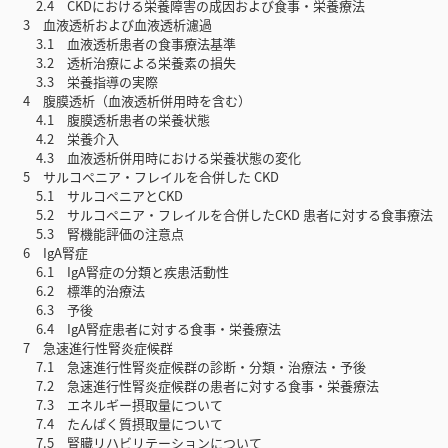
2.4 CKDにおける栄養障害の成因および食事・栄養療法
3 血液透析および血液透析濾過
3.1 血液透析患者の食事療法基準
3.2 透析治療による栄養素の損失
3.3 栄養指導の実際
4 腹膜透析（血液透析併用時を含む）
4.1 腹膜透析患者の栄養状態
4.2 栄養介入
4.3 血液透析併用時における栄養状態の変化
5 サルコペニア・フレイルを合併した CKD
5.1 サルコペニアとCKD
5.2 サルコペニア・フレイルを合併したCKD 患者に対する食事療法
5.3 腎機能評価の注意点
6 IgA腎症
6.1 IgA腎症の分類と疾患活動性
6.2 標準的治療法
6.3 予後
6.4 IgA腎症患者に対する食事・栄養療法
7 急速進行性腎炎症候群
7.1 急速進行性腎炎症候群の診断・分類・治療法・予後
7.2 急速進行性腎炎症候群の患者に対する食事・栄養療法
7.3 エネルギー摂取量について
7.4 たんぱく質摂取量について
7.5 腎臓リハビリテーションについて