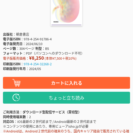
出版社
朝倉書店
電子版ISBN
978-4-254-91786-4
電子版発売日
2024/06/10
ページ数
304ページ
判型
B5
フォーマット
PDF（パソコンへのダウンロード不可）
¥8,250
電子版販売価格：
(本体¥7,500＋税10％)
印刷版ISBN
978-4-254-32268-2
印刷版発行年月
2024/05
カートに入れる
ちょっと立ち読み
ご利用方法
ダウンロード型配信サービス（買切型）
同時使用端末数
2
対応OS
iOS最新の２世代前まで / Android最新の２世代前まで
※コンテンツの使用にあたり、専用ビューアisho.jpが必要
※Androidは、Android２世代前の端末のうち、国内キャリア経由で販売されている端