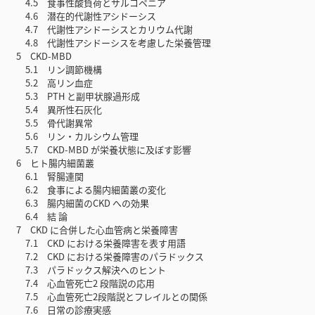
4.5 食事性酸負荷とサルコペニア
4.6 潜在的代謝性アシドーシス
4.7 代謝性アシドーシスとカリウム代謝
4.8 代謝性アシドーシスを考慮した栄養管理
5 CKD-MBD
5.1 リン調節機構
5.2 高リン血症
5.3 PTH と副甲状腺過形成
5.4 異所性石灰化
5.5 骨代謝異常
5.6 リン・カルシウム管理
5.7 CKD-MBD が栄養状態に及ぼす影響
6 ヒト腸内細菌叢
6.1 腎腸連関
6.2 食事による腸内細菌叢の変化
6.3 腸内細菌のCKD への効果
6.4 結 論
7 CKD に合併した心血管病と栄養障害
7.1 CKD における栄養障害を表す用語
7.2 CKD における栄養障害のパラドックス
7.3 パラドックス解決へのヒント
7.4 心血管死亡2 段階説の応用
7.5 心血管死亡2段階説とフレイルとの関係
7.6 日常の診療実感