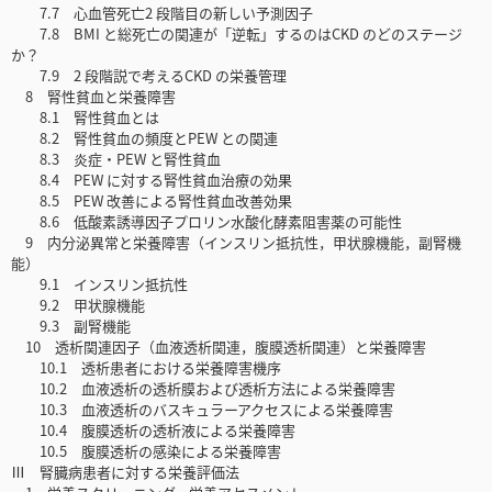
7.7 心血管死亡2 段階目の新しい予測因子
7.8 BMI と総死亡の関連が「逆転」するのはCKD のどのステージ
か？
7.9 2 段階説で考えるCKD の栄養管理
8 腎性貧血と栄養障害
8.1 腎性貧血とは
8.2 腎性貧血の頻度とPEW との関連
8.3 炎症・PEW と腎性貧血
8.4 PEW に対する腎性貧血治療の効果
8.5 PEW 改善による腎性貧血改善効果
8.6 低酸素誘導因子プロリン水酸化酵素阻害薬の可能性
9 内分泌異常と栄養障害（インスリン抵抗性，甲状腺機能，副腎機
能）
9.1 インスリン抵抗性
9.2 甲状腺機能
9.3 副腎機能
10 透析関連因子（血液透析関連，腹膜透析関連）と栄養障害
10.1 透析患者における栄養障害機序
10.2 血液透析の透析膜および透析方法による栄養障害
10.3 血液透析のバスキュラーアクセスによる栄養障害
10.4 腹膜透析の透析液による栄養障害
10.5 腹膜透析の感染による栄養障害
Ⅲ 腎臓病患者に対する栄養評価法