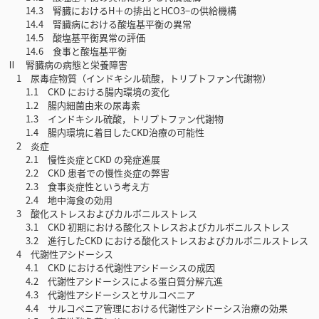
14.3 腎臓におけるH＋の排出とHCO3−の供給機構
14.4 腎臓病における酸塩基平衡の異常
14.5 酸塩基平衡異常の評価
14.6 食事と酸塩基平衡
Ⅱ 腎臓病の病態と栄養障害
1 尿毒症物質（インドキシル硫酸，トリプトファン代謝物）
1.1 CKD における腸内環境の変化
1.2 腸内細菌由来の尿毒素
1.3 インドキシル硫酸，トリプトファン代謝物
1.4 腸内環境に着目したCKD治療の可能性
2 炎症
2.1 慢性炎症とCKD の発症進展
2.2 CKD 患者での慢性炎症の弊害
2.3 食事炎症性という考え方
2.4 地中海食の効用
3 酸化ストレスおよびカルボニルストレス
3.1 CKD 初期における酸化ストレスおよびカルボニルストレス
3.2 進行したCKD における酸化ストレスおよびカルボニルストレス
4 代謝性アシドーシス
4.1 CKD における代謝性アシドーシスの成因
4.2 代謝性アシドーシスによる蛋白質分解亢進
4.3 代謝性アシドーシスとサルコペニア
4.4 サルコペニア管理における代謝性アシドーシス治療の効果