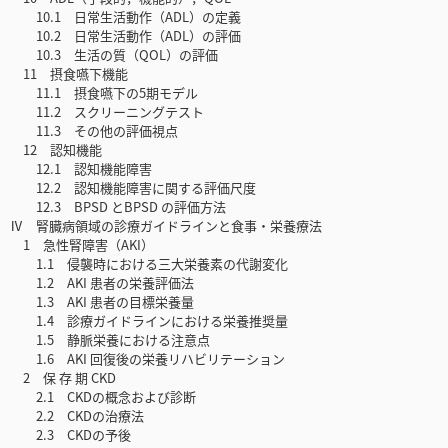
10.1 日常生活動作（ADL）の定義
10.2 日常生活動作（ADL）の評価
10.3 生活の質（QOL）の評価
11 摂食嚥下機能
11.1 摂食嚥下の5期モデル
11.2 スクリーニングテスト
11.3 その他の評価視点
12 認知機能
12.1 認知機能障害
12.2 認知機能障害に関する評価尺度
12.3 BPSD とBPSD の評価方法
Ⅳ 腎臓病領域の診療ガイドラインと食事・栄養療法
1 急性腎障害（AKI）
1.1 侵襲時における三大栄養素の代謝変化
1.2 AKI 患者の栄養評価法
1.3 AKI 患者の目標栄養量
1.4 診療ガイドラインにおける栄養推奨量
1.5 静脈栄養における注意点
1.6 AKI 回復後の栄養リハビリテーション
2 保 存 期 CKD
2.1 CKDの概念および診断
2.2 CKDの治療法
2.3 CKDの予後