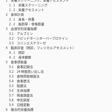
1 栄養スクリーニング，栄養アセスメント
1 . 1 栄養スクリーニング
1 . 2 栄養アセスメント
2 身体計測
2 . 1 身長・体重
2 . 2 脂肪厚・骨格筋量
3 血液学的栄養指標
3.1 アルブミン
3.2 ラピッドターンオーバープロテイン
3.3 コリンエステラーゼ
4 臨床診査（問診，フィジカルアセスメント）
4 . 1 問診
4 . 2 身体観察
5 食事摂取量
5.1 食事記録法
5.2 24 時間思い出し法
5.3 食物摂取頻度法
5.4 食事歴法
5.5 陰膳法
5.6 生体指標
5.7 残食調査法
5.8 申告誤差
5.9 日間変動
6 複合的栄養指標