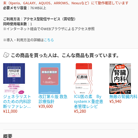
末（Xperia、GALAXY、AQUOS、ARROWS、Nexusなど）にて動作確認しています
必要メモリ容量
76 MB以上
ご利用方法
アクセス型配信サービス（買切型）
同時使用端末数
1
※インターネット経由でのWEBブラウザによるアクセス参照
※導入・利用方法の詳細は
こちら
この商品を買った人は、こんな商品も買っています。
ジェネラリスト
改訂第６版 救急
ICU医の素 By
無敵の腎臓内科
のための内科診
診療指針
system×重症患
¥5,940
断リファレン...
¥39,600
者管理レシピ
¥11,000
¥5,280
概要