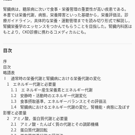
腎臓病は，糖尿病に次いで食事・栄養管理の重要性が高い疾患である。
本書では栄養代謝，病態，栄養障害といった基礎から，栄養評価法，診
療ガイドライン，具体的な栄養・運動管理までを読み切り形式で解説し，
腎臓栄養学のエッセンスをつかんでもらうことを目指した。腎臓内科医は
もとより，CKD診療に携わるコメディカルにも。
目次
序
目次
略語表
Ⅰ 通常時の栄養代謝と腎臓病における栄養代謝の変化
1 エネルギー代謝と必要量
1. 1 エ ネルギー産生栄養素とエネルギー代謝
1.2 安静時・活動時のエネルギー代謝変化
1.3 食事摂取基準，エネルギーバランスとその評価法
1.4 腎臓病におけるエネルギー代謝の変化，腎機能・病態に及ぼす
影響と必要量
2 アミノ酸，蛋白質代謝と必要量
2.1 アミノ酸・たんぱく質の代謝とその調節機構
2.2 蛋白質代謝回転