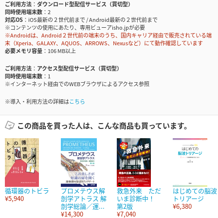
ご利用方法
ダウンロード型配信サービス（買切型）
同時使用端末数
2
対応OS
iOS最新の２世代前まで / Android最新の２世代前まで
※コンテンツの使用にあたり、専用ビューアisho.jpが必要
※Androidは、Android２世代前の端末のうち、国内キャリア経由で販売されている端
末（Xperia、GALAXY、AQUOS、ARROWS、Nexusなど）にて動作確認しています
必要メモリ容量
106 MB以上
ご利用方法
アクセス型配信サービス（買切型）
同時使用端末数
1
※インターネット経由でのWEBブラウザによるアクセス参照
※導入・利用方法の詳細は
こちら
この商品を買った人は、こんな商品も買っています。
循環器のトビラ
プロメテウス解
救急外来 ただ
はじめての脳波
¥5,940
剖学アトラス 解
いま診断中！
トリアージ
剖学総論／運...
第2版
¥6,380
¥14,300
¥7,040