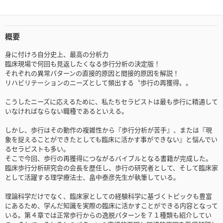
概要
身に付けろ自分史上、最高の分析力
臨床現場で何回も見返したくなる歩行分析の決定版！
それぞれの異常パターンの直接的原因と間接的原因を解説！
リハビリテーションのニーズとして頻出する〝歩行の再獲得〟。
こうしたニーズに応えるために、私たちセラピストは最も歩行に精通して
いなければならない職種であるといえる。
しかし、歩行はその動作の複雑性から『歩行分析が苦手』、または『現
象を捉えることができたとしても臨床に活かす事ができない』と悩んでい
るセラピストも多い。
そこで今回、歩行の再獲得につながるバイブルとなる書籍が完成した。
臨床歩行分析研究会の会長を歴任し、歩行の研究者として、そして臨床家
として活躍する理学療法士、畠中泰彦先生が執筆している。
理論科学だけでなく、臨床家としての経験科学に基づくトピックも豊富
にあるため、学んだ知識を実際の臨床に活かすことができる内容となって
いる。第４章では正常歩行からの逸脱パターンを７１種類も紹介してい