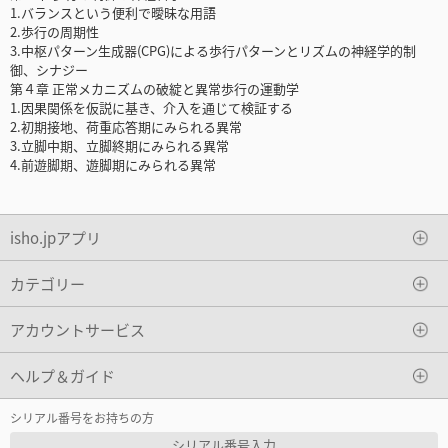
1.バランスという便利で曖昧な用語
2.歩行の周期性
3.中枢パターン生成器(CPG)による歩行パターンとリズムの神経学的制
御、シナジー
第４章 正常メカニズムの破綻と異常歩行の運動学
1.因果関係を仮説に基き、介入を通じて検証する
2.初期接地、荷重応答期にみられる異常
3.立脚中期、立脚終期にみられる異常
4.前遊脚期、遊脚期にみられる異常
isho.jpアプリ
カテゴリー
アカウントサービス
ヘルプ＆ガイド
シリアル番号をお持ちの方
シリアル番号入力