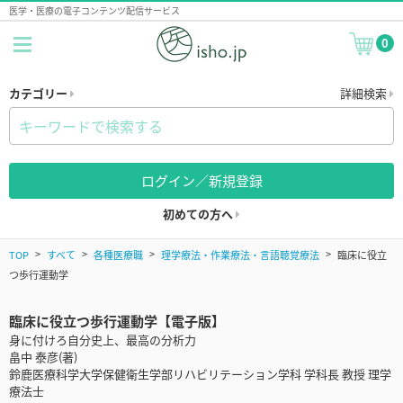
医学・医療の電子コンテンツ配信サービス
0
カテゴリー
詳細検索
ログイン／新規登録
初めての方へ
TOP
すべて
各種医療職
理学療法・作業療法・言語聴覚療法
臨床に役立
つ歩行運動学
臨床に役立つ歩行運動学【電子版】
身に付けろ自分史上、最高の分析力
畠中 泰彦(著)
鈴鹿医療科学大学保健衛生学部リハビリテーション学科 学科長 教授 理学
療法士