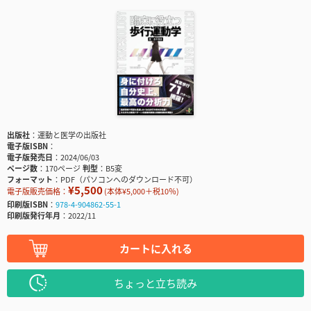
出版社
運動と医学の出版社
電子版ISBN
電子版発売日
2024/06/03
ページ数
170ページ
判型
B5変
フォーマット
PDF（パソコンへのダウンロード不可）
¥5,500
電子版販売価格：
(本体¥5,000＋税10％)
印刷版ISBN
978-4-904862-55-1
印刷版発行年月
2022/11
カートに入れる
ちょっと立ち読み