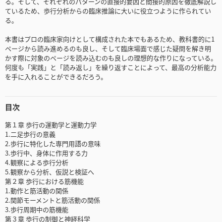
る。そして、それぞれのパターンの直接的要因と間接的原因を徹底解説し
ているため、歩行分析からの臨床推論に大いに役立つように作られてい
る。
本書はプロの臨床家向けとして構成された本でもあるため、教科書的に1
ページから読み進めるのも良し、そして臨床場面で感じた疑問を解き明
かす際に対象のページを読み込むのも良しの理想的な作りになっている。
何度も「実践」と「読み返し」を繰り返すことによって、最高の分析能力
を手に入れることができるだろう。
目次
第１章 歩行の運動学と運動力学
1.二足歩行の意義
2.歩行に特化した専門用語の意味
3.歩行中、身体に作用する力
4.観察による歩行分析
5.観察から分析、仮説と検証へ
第２章 歩行における筋機能
1.動作と筋活動の関係
2.関節モーメントと筋活動の関係
3.歩行周期中の筋機能
第３章 歩行の制御と神経科学