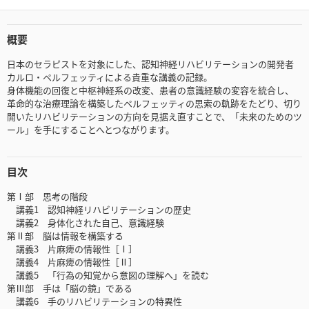
概要
日本のセラピストを対象にした、認知神経リハビリテーションの開発者
カルロ・ペルフェッティによる貴重な講義の記録。
身体機能の回復と中枢神経系の改変、患者の意識経験の変容を統合し、
革命的な治療理論を構築したペルフェッティの思索の軌跡をたどり、切り
開いたリハビリテーションの方向を見据え直すことで、「未来のためのツ
ール」を手にすることへとつながります。
目次
第Ⅰ部 思考の階段
講義1 認知神経リハビリテーションの歴史
講義2 身体化された自己、意識経験
第Ⅱ部 脳は情報を構築する
講義3 片麻痺の情報性［Ⅰ］
講義4 片麻痺の情報性［Ⅱ］
講義5 「行為の知覚から意図の理解へ」を読む
第Ⅲ部 手は「脳の鏡」である
講義6 手のリハビリテーションの特異性