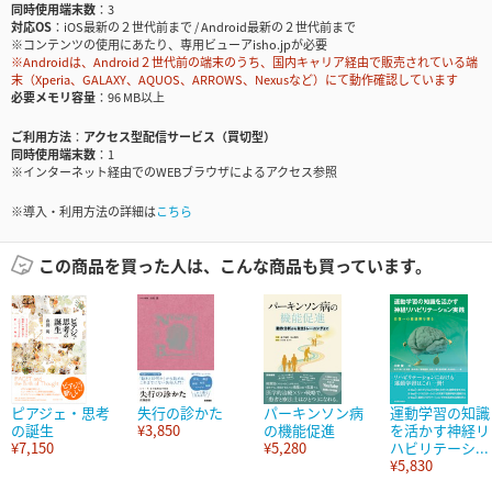
同時使用端末数
3
対応OS
iOS最新の２世代前まで / Android最新の２世代前まで
※コンテンツの使用にあたり、専用ビューアisho.jpが必要
※Androidは、Android２世代前の端末のうち、国内キャリア経由で販売されている端
末（Xperia、GALAXY、AQUOS、ARROWS、Nexusなど）にて動作確認しています
必要メモリ容量
96 MB以上
ご利用方法
アクセス型配信サービス（買切型）
同時使用端末数
1
※インターネット経由でのWEBブラウザによるアクセス参照
※導入・利用方法の詳細は
こちら
この商品を買った人は、こんな商品も買っています。
ピアジェ・思考
失行の診かた
パーキンソン病
運動学習の知識
の誕生
¥3,850
の機能促進
を活かす神経リ
¥7,150
¥5,280
ハビリテーシ...
¥5,830