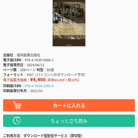
出版社
協同医書出版社
電子版ISBN
978-4-7639-9568-1
電子版発売日
2024/06/13
ページ数
208ページ
判型
B5変
フォーマット
PDF（パソコンへのダウンロード不可）
¥4,400
電子版販売価格：
(本体¥4,000＋税10％)
印刷版ISBN
978-4-7639-1092-9
印刷版発行年月
2021/10
カートに入れる
ちょっと立ち読み
ご利用方法
ダウンロード型配信サービス（買切型）