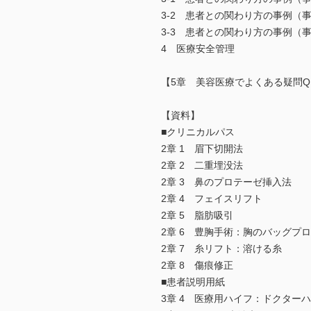
3-2 患者との関わり方の事例（
3-3 患者との関わり方の事例（
4 医療安全管理
【5章 美容医療でよくある疑問Q
【資料】
■クリニカルパス
2章 1 眉下切開法
2章 2 二重埋没法
2章 3 鼻のプロテーゼ挿入法
2章 4 フェイスリフト
2章 5 脂肪吸引
2章 6 豊胸手術：胸のバッグプ
2章 7 糸リフト：溶ける糸
2章 8 傷痕修正
■患者説明用紙
3章 4 医療用ハイフ：ドクター