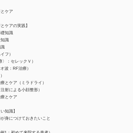
療とケア
術とケアの実践】
基礎知識
礎知識
知識
ハイフ）
治療〉：セレックＶ）
ジオ波：RF治療）
ン）
治療とケア（ミラドライ）
（注射による小顔整形）
治療とケア
たい知識】
師が身につけておきたいこと
事例1：初めて来院する患者）