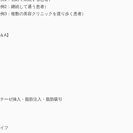
事例2：継続して通う患者）
事例3：複数の美容クリニックを渡り歩く患者）
＆A】
ロテーゼ挿入・脂肪注入・脂肪吸引
ハイフ