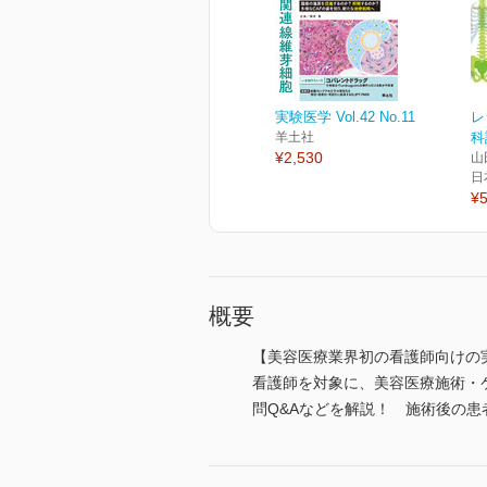
実験医学 Vol.42 No.11
レ
羊土社
科
¥2,530
山
日
¥5
概要
【美容医療業界初の看護師向けの
看護師を対象に、美容医療施術・
問Q&Aなどを解説！ 施術後の