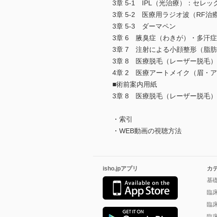
3章 5-1 IPL（光治療）：セレッ
3章 5-2 医療用ラジオ波（R
3章 5-3 ダーマペン
3章 6 腋臭症（わきが）・多汗
3章 7 注射による小顔整形（脂
3章 8 医療脱毛（レーザー脱毛）
4章 2 医療アートメイク（眉・
■術前案内用紙
3章 8 医療脱毛（レーザー脱毛
・索引
・WEB動画の視聴方法
isho.jpアプリ
カ
基
臨
臨
臨