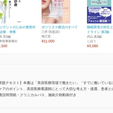
ジデントのための整形外
ボツリヌス療法のすべて
睡眠障害の対応
診療 脊椎
三井 浩(監訳)
ドライン 第3版
南江堂
田 宏(編)
内山 真(編)
¥11,000
本医事新報社
じほう
,500
¥3,080
実践テキスト】本書は「美容医療現場で働きたい」「すでに働いている
ケアのポイント、美容医療看護師にとって大切な考え方・接遇、患者と
患者説明用紙・クリニカルパス、施術介助動画付き