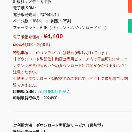
出版社
メディカ出版
電子版ISBN
電子版発売日
2024/06/13
ページ数
184ページ
判型
B5判
フォーマット
PDF（パソコンへのダウンロード不可）
¥4,400
電子版販売価格：
(本体¥4,000＋税10％)
特記事項
このコンテンツには動画が収録されています。
【ダウンロード型配信】動画は専用ビューア内で再生可能です。コ
ンテンツ容量が大きいためダウンロードに時間がかかりますのでご
注意ください。
※動画はダウンロード型配信のみの対応で，アクセス型配信では閲
覧できません。
印刷版ISBN
978-4-8404-8499-2
印刷版発行年月
2024/06
ご利用方法
ダウンロード型配信サービス（買切型）
同時使用端末数
3