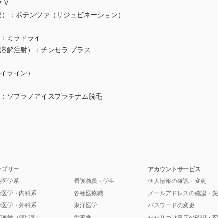
クＶ
F治療）：ポテンツァ（リジュビネーション）
症：ミラドライ
肪溶解注射）：チンセラ プラス
アイライン）
）：ソプラノアイスプラチナム脱毛
テゴリー
アカウントサービス
礎医学系
看護教員・学生
個人情報の確認・変更
床医学・内科系
各種医療職
メールアドレスの確認・変
床医学・外科系
東洋医学
パスワードの変更
床医学（領域別）
栄養学
かかりつけ書店の確認・変