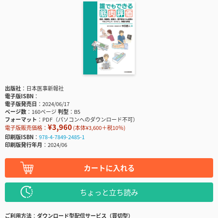
出版社
日本医事新報社
電子版ISBN
電子版発売日
2024/06/17
ページ数
160ページ
判型
B5
フォーマット
PDF（パソコンへのダウンロード不可）
¥3,960
電子版販売価格：
(本体¥3,600＋税10％)
印刷版ISBN
978-4-7849-2485-1
印刷版発行年月
2024/06
カートに入れる
ちょっと立ち読み
ご利用方法
ダウンロード型配信サービス（買切型）