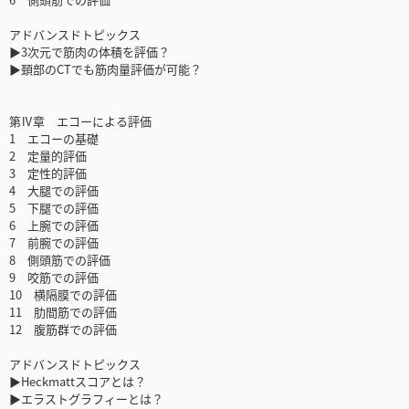
アドバンスドトピックス
▶3次元で筋肉の体積を評価？
▶頚部のCTでも筋肉量評価が可能？
第Ⅳ章 エコーによる評価
1 エコーの基礎
2 定量的評価
3 定性的評価
4 大腿での評価
5 下腿での評価
6 上腕での評価
7 前腕での評価
8 側頭筋での評価
9 咬筋での評価
10 横隔膜での評価
11 肋間筋での評価
12 腹筋群での評価
アドバンスドトピックス
▶Heckmattスコアとは？
▶エラストグラフィーとは？