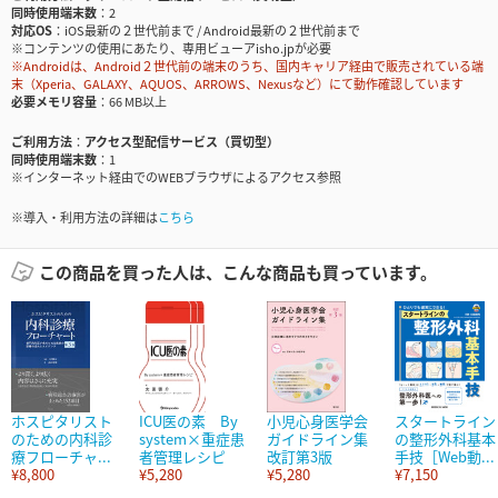
同時使用端末数
2
対応OS
iOS最新の２世代前まで / Android最新の２世代前まで
※コンテンツの使用にあたり、専用ビューアisho.jpが必要
※Androidは、Android２世代前の端末のうち、国内キャリア経由で販売されている端
末（Xperia、GALAXY、AQUOS、ARROWS、Nexusなど）にて動作確認しています
必要メモリ容量
66 MB以上
ご利用方法
アクセス型配信サービス（買切型）
同時使用端末数
1
※インターネット経由でのWEBブラウザによるアクセス参照
※導入・利用方法の詳細は
こちら
この商品を買った人は、こんな商品も買っています。
ホスピタリスト
ICU医の素 By
小児心身医学会
スタートライン
のための内科診
system×重症患
ガイドライン集
の整形外科基本
療フローチャ...
者管理レシピ
改訂第3版
手技［Web動...
¥8,800
¥5,280
¥5,280
¥7,150