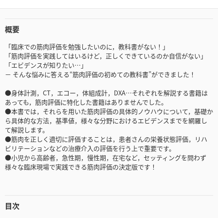
概要
「臨床での筋肉評価を勉強したいのに，教科書がない！」
「筋肉評価を実践してはいるけど，正しくできているのか自信がない」
「エビデンスが知りたい…」
－ そんな悩みに答える“筋肉評価の初めての教科書”ができました！
●身体計測，CT，エコー，体組成計，DXA…それぞれを解説する書籍は
あっても，筋肉評価に特化した書籍はありませんでした。
●本書では，それらを用いた筋肉評価の具体的ノウハウについて，基礎か
ら具体的な方法，基準値，様々な分野におけるエビデンスまでを網羅し
て解説します。
●筋肉を正しく適切に評価することは，患者さんの栄養状態評価，リハ
ビリテーションなどの治療介入の評価を行う上で重要です。
●小児から高齢者，急性期，慢性期，在宅など，セッティングを問わず
様々な臨床現場で実践できる筋肉評価の決定版です！
目次