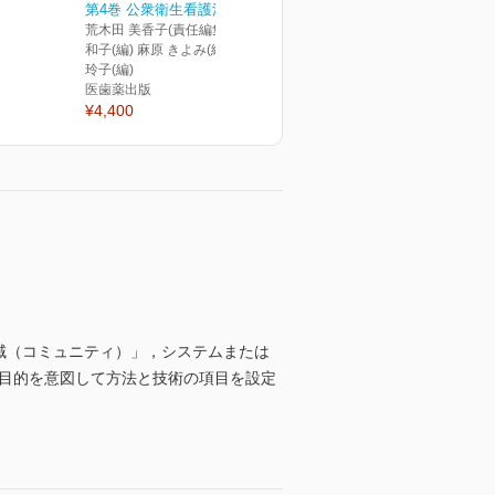
第4巻 公衆衛生看護活動I...
荒木田 美香子(責任編集) 佐伯
和子(編) 麻原 きよみ(編) 岡本
玲子(編)
医歯薬出版
¥4,400
域（コミュニティ）」，システムまたは
の目的を意図して方法と技術の項目を設定