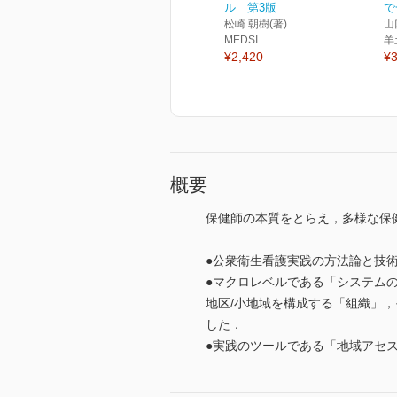
ル 第3版
で
松崎 朝樹(著)
山
MEDSI
羊
¥2,420
¥3
概要
保健師の本質をとらえ，多様な保
●公衆衛生看護実践の方法論と技
●マクロレベルである「システム
地区/小地域を構成する「組織」
した．
●実践のツールである「地域アセス