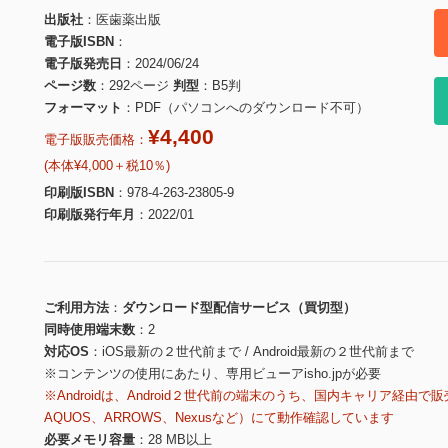
出版社
医歯薬出版
電子版ISBN
電子版発売日
2024/06/24
ページ数
292ページ
判型
B5判
フォーマット
PDF（パソコンへのダウンロード不可）
¥4,400
電子版販売価格：
(本体¥4,000＋税10％)
印刷版ISBN
978-4-263-23805-9
印刷版発行年月
2022/01
ご利用方法
ダウンロード型配信サービス（買切型）
同時使用端末数
2
対応OS
iOS最新の２世代前まで / Android最新の２世代前まで
※コンテンツの使用にあたり、専用ビューアisho.jpが必要
※Androidは、Android２世代前の端末のうち、国内キャリア経由で販
AQUOS、ARROWS、Nexusなど）にて動作確認しています
必要メモリ容量
28 MB以上