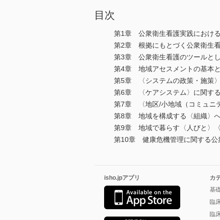
目次
第1章 公衆衛生看護実践における
第2章 根拠にもとづく公衆衛生
第3章 公衆衛生看護のツールとし
第4章 地域アセスメントの基本
第5章 〈システムの政策・施策
第6章 〈ケアシステム〉に関す
第7章 〈地区/小地域（コミュニ
第8章 地域を構成する〈組織〉
第9章 地域で暮らす〈人びと〉
第10章 健康危機管理に関する公
isho.jpアプリ
カ
基
臨
臨