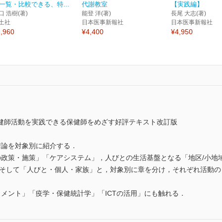
一覧・比較できる、特...
代謝教室
【実践編】
口 浩樹(著)
能登 洋(著)
長尾 大志(著)
土社
日本医事新報社
日本医事新報社
,960
¥4,400
¥4,950
健師活動を実践できる保健師をめざす好評テキスト改訂版
術論を対象別に紹介する．
の政策・施策」「ケアシステム」，人びとの生活基盤となる「地区/小地
，そして「人びと・個人・家族」と，対象別に章を分け，それぞれ活動
メント」「疫学・保健統計学」「ICTの活用」にも触れる．