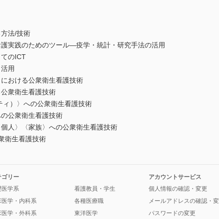
方法/技術
看護実践のためのツール―疫学・統計・研究手法の活用
てのICT
と活用
〉における公衆衛生看護技術
る公衆衛生看護技術
ティ）〉への公衆衛生看護技術
への公衆衛生看護技術
〈個人〉〈家族〉への公衆衛生看護技術
衆衛生看護技術
テゴリー
アカウントサービス
礎医学系
看護教員・学生
個人情報の確認・変更
床医学・内科系
各種医療職
メールアドレスの確認・変
床医学・外科系
東洋医学
パスワードの変更