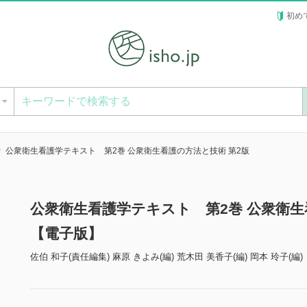
初め
ー
公衆衛生看護学テキスト 第2巻 公衆衛生看護の方法と技術 第2版
公衆衛生看護学テキスト 第2巻 公衆衛生
【電子版】
佐伯 和子(責任編集) 麻原 きよみ(編) 荒木田 美香子(編) 岡本 玲子(編)