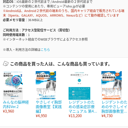
対応OS
iOS最新の２世代前まで / Android最新の２世代前まで
※コンテンツの使用にあたり、専用ビューアisho.jpが必要
※Androidは、Android２世代前の端末のうち、国内キャリア経由で販売されている端
末（Xperia、GALAXY、AQUOS、ARROWS、Nexusなど）にて動作確認しています
必要メモリ容量
36 MB以上
ご利用方法
アクセス型配信サービス（買切型）
同時使用端末数
1
※インターネット経由でのWEBブラウザによるアクセス参照
※導入・利用方法の詳細は
こちら
この商品を買った人は、こんな商品も買っています。
みんなの脳神経
やさしイイ胸部
レジデントのた
レジデントのた
内科Ver.2
画像教室【実践
めの感染症診療
めのやさしイイ
¥3,960
編】
マニュアル 第4...
胸部画像教室...
¥4,950
¥13,200
¥4,730