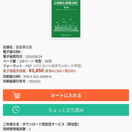
出版社
医歯薬出版
電子版ISBN
電子版発売日
2024/06/24
ページ数
248ページ
判型
B5判
フォーマット
PDF（パソコンへのダウンロード不可）
¥3,850
電子版販売価格：
(本体¥3,500＋税10％)
印刷版ISBN
978-4-263-23806-6
印刷版発行年月
2022/01
カートに入れる
ちょっと立ち読み
ご利用方法
ダウンロード型配信サービス（買切型）
同時使用端末数
2