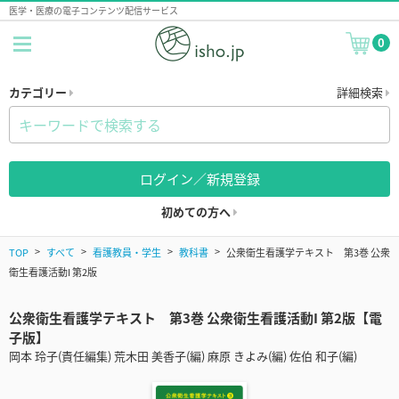
医学・医療の電子コンテンツ配信サービス
0
カテゴリー
詳細検索
ログイン／新規登録
初めての方へ
TOP
すべて
看護教員・学生
教科書
公衆衛生看護学テキスト 第3巻 公衆
衛生看護活動I 第2版
公衆衛生看護学テキスト 第3巻 公衆衛生看護活動I 第2版【電
子版】
岡本 玲子(責任編集) 荒木田 美香子(編) 麻原 きよみ(編) 佐伯 和子(編)