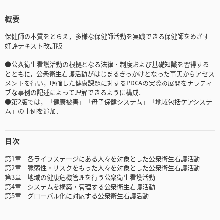
概要
保健師の本質をとらえ，多様な保健師活動を実践できる保健師をめざす
好評テキスト改訂版
●公衆衛生看護活動の根拠となる法律・制度および基礎知識を習得する
とともに，公衆衛生看護活動がはじまるきっかけとなった事実からアセス
メントを行い，明確した健康課題に対するPDCAの実際の展開をナラティ
ブな事例の記述によって理解できるように構成．
●第2版では，「健康被害」「母子保健システム」「地域包括ケアシステ
ム」の事例を追加．
目次
第1章 各ライフステージにある人々を対象とした公衆衛生看護活動
第2章 脆弱性・リスクをもった人々を対象とした公衆衛生看護活動
第3章 地域の健康危機管理を行う公衆衛生看護活動
第4章 システムを構築・管理する公衆衛生看護活動
第5章 グローバル化に対応する公衆衛生看護活動