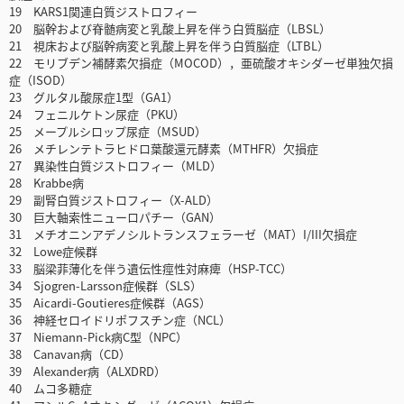
19 KARS1関連白質ジストロフィー
20 脳幹および脊髄病変と乳酸上昇を伴う白質脳症（LBSL）
21 視床および脳幹病変と乳酸上昇を伴う白質脳症（LTBL）
22 モリブデン補酵素欠損症（MOCOD），亜硫酸オキシダーゼ単独欠損
症（ISOD）
23 グルタル酸尿症1型（GA1）
24 フェニルケトン尿症（PKU）
25 メープルシロップ尿症（MSUD）
26 メチレンテトラヒドロ葉酸還元酵素（MTHFR）欠損症
27 異染性白質ジストロフィー（MLD）
28 Krabbe病
29 副腎白質ジストロフィー（X-ALD）
30 巨大軸索性ニューロパチー（GAN）
31 メチオニンアデノシルトランスフェラーゼ（MAT）I/III欠損症
32 Lowe症候群
33 脳梁菲薄化を伴う遺伝性痙性対麻痺（HSP-TCC）
34 Sjogren-Larsson症候群（SLS）
35 Aicardi-Goutieres症候群（AGS）
36 神経セロイドリポフスチン症（NCL）
37 Niemann-Pick病C型（NPC）
38 Canavan病（CD）
39 Alexander病（ALXDRD）
40 ムコ多糖症