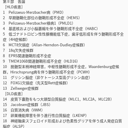
第Ⅱ部 各論
［HLD疾患］
1 Pelizaeus-Merzbacher病（PMD）
2 早期髄鞘化部位の髄鞘形成不全症（HEMS）
3 Pelizaeus-Merzbacher様病1（PMLD1）
4 基底核および小脳萎縮を伴う髄鞘形成不全症（HABC）
5 低ゴナドトロピン性性腺機能低下症，歯牙低形成を伴う髄鞘形成不全
症（4H症候群）
6 MCT8欠損症（Allan-Herndon-Dudley症候群）
7 18q欠失症候群
8 EPRS関連髄鞘形成不全症
9 TMEM106B関連髄鞘形成不全症（HLD16）
10 脱髄型末梢神経障害，中枢性髄鞘形成不全症，Waardenburg症候
群，Hirschsprung病を伴う髄鞘形成不全症（PCWH）
11 グリシン脳症（非ケトーシス型高グリシン血症）
12 FOXG1欠損症（先天型Rett症候群）
13 Zellweger症候群
［DLD疾患］
14 皮質下嚢胞をもつ大頭型白質脳症（MLC1，MLC2A，MLC2B）
15 Jacobsen症候群（JBS）
16 白質消失病（VWM）
17 卵巣機能障害を伴う進行性白質脳症（LKENP）
18 神経軸索スフェロイド形成および色素性グリアを伴う成人発症白質
脳症（ALSP）