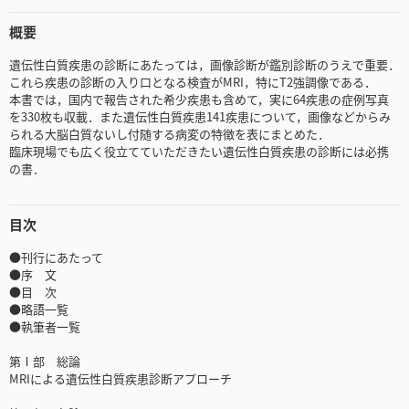
概要
遺伝性白質疾患の診断にあたっては，画像診断が鑑別診断のうえで重要．
これら疾患の診断の入り口となる検査がMRI，特にT2強調像である．
本書では，国内で報告された希少疾患も含めて，実に64疾患の症例写真
を330枚も収載．また遺伝性白質疾患141疾患について，画像などからみ
られる大脳白質ないし付随する病変の特徴を表にまとめた．
臨床現場でも広く役立てていただきたい遺伝性白質疾患の診断には必携
の書．
目次
●刊行にあたって
●序 文
●目 次
●略語一覧
●執筆者一覧
第Ⅰ部 総論
MRIによる遺伝性白質疾患診断アプローチ