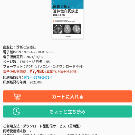
出版社
診断と治療社
電子版ISBN
978-4-7878-8165-6
電子版発売日
2024/07/05
ページ数
176ページ
判型
B5
フォーマット
PDF（パソコンへのダウンロード不可）
¥7,480
電子版販売価格：
(本体¥6,800＋税10％)
印刷版ISBN
978-4-7878-2471-4
印刷版発行年月
2021/06
カートに入れる
ちょっと立ち読み
ご利用方法
ダウンロード型配信サービス（買切型）
同時使用端末数
2