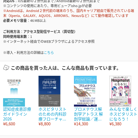
対応OS
iOS最新の２世代前まで / Android最新の２世代前まで
※コンテンツの使用にあたり、専用ビューアisho.jpが必要
※Androidは、Android２世代前の端末のうち、国内キャリア経由で販売されている端
末（Xperia、GALAXY、AQUOS、ARROWS、Nexusなど）にて動作確認しています
必要メモリ容量
46 MB以上
ご利用方法
アクセス型配信サービス（買切型）
同時使用端末数
1
※インターネット経由でのWEBブラウザによるアクセス参照
※導入・利用方法の詳細は
こちら
この商品を買った人は、こんな商品も買っています。
認知症疾患診療
ホスピタリスト
プロメテウス解
みんなで楽しく
ガイドライン
のための内科診
剖学アトラス 解
ホスピタリスト
2026
療フローチャ...
剖学総論／運...
になろう！
¥6,600
¥8,800
¥14,300
¥6,380