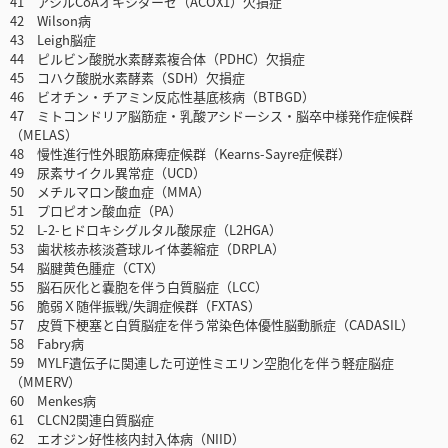
41 アシルCoAオキシダーゼ（ACOX1）欠損症
42 Wilson病
43 Leigh脳症
44 ピルビン酸脱水素酵素複合体（PDHC）欠損症
45 コハク酸脱水素酵素（SDH）欠損症
46 ビオチン・チアミン反応性基底核病（BTBGD）
47 ミトコンドリア脳筋症・乳酸アシドーシス・脳卒中様発作症候群
（MELAS）
48 慢性進行性外眼筋麻痺症候群（Kearns-Sayre症候群）
49 尿素サイクル異常症（UCD）
50 メチルマロン酸血症（MMA）
51 プロピオン酸血症（PA）
52 L-2-ヒドロキシグルタル酸尿症（L2HGA）
53 歯状核赤核淡蒼球ルイ体萎縮症（DRPLA）
54 脳腱黄色腫症（CTX）
55 脳石灰化と嚢胞を伴う白質脳症（LCC）
56 脆弱Ｘ随伴振戦/失調症候群（FXTAS）
57 皮質下梗塞と白質脳症を伴う常染色体優性脳動脈症（CADASIL）
58 Fabry病
59 MYLF遺伝子に関連した可逆性ミエリン空胞化を伴う軽症脳症
（MMERV）
60 Menkes病
61 CLCN2関連白質脳症
62 エオジン好性核内封入体病（NIID）