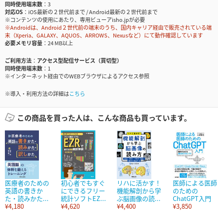
同時使用端末数
3
対応OS
iOS最新の２世代前まで / Android最新の２世代前まで
※コンテンツの使用にあたり、専用ビューアisho.jpが必要
※Androidは、Android２世代前の端末のうち、国内キャリア経由で販売されている端
末（Xperia、GALAXY、AQUOS、ARROWS、Nexusなど）にて動作確認しています
必要メモリ容量
24 MB以上
ご利用方法
アクセス型配信サービス（買切型）
同時使用端末数
1
※インターネット経由でのWEBブラウザによるアクセス参照
※導入・利用方法の詳細は
こちら
この商品を買った人は、こんな商品も買っています。
医療者のための
初心者でもすぐ
リハに活かす！
医師による医師
英語の書きか
にできるフリー
機能解剖から学
のための
た・読みかた...
統計ソフトEZ...
ぶ脳画像の読...
ChatGPT入門
¥4,180
¥4,620
¥4,400
¥3,850