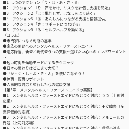
■1 5つのアクション「り・は・あ・さ・る」
■2 アクション1 「り：声をかけ、リスクを評価し支援を開始」
■3 アクション2 「は：批判せず、はなしをよく聴く」
■4 アクション3 「あ：あんしんにつながる支援と情報提供」
■5 アクション4 「さ：サポートにつなげる」
■6 アクション5 「る：セルフヘルプを勧める」
〈コラム〉
●専門家につなぐ判断の基準
●家族の問題へのメンタルヘルス・ファーストエイド
●適応障害、新型／現代型うつの支援～逃げたい心へのエンパワーメント
～
●短い時間を傾聴モードにするテクニック
●日々の関わりはどこまで大切？
●「か・く・し・よ・き・ん」を使いこなそう！
●休職・復職のポイント
●人事的な対応と並行した心の健康支援
【第3章 メンタルヘルス・ファーストエイドの実際】
■1 メンタルヘルス・ファーストエイドにもとづく対応：うつ（上司対
応編）
■2 メンタルヘルス・ファーストエイドにもとづく対応：不安障害（産
業保健師対応編）
■3 メンタルヘルス・ファーストエイドにもとづく対応：アルコールの
問題（上司対応編）
■4 メンタルヘルス・ファーストエイドにもとづく対応：職場不適応