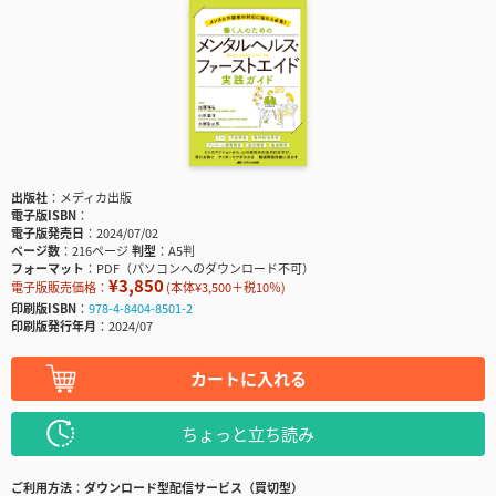
出版社
メディカ出版
電子版ISBN
電子版発売日
2024/07/02
ページ数
216ページ
判型
A5判
フォーマット
PDF（パソコンへのダウンロード不可）
¥3,850
電子版販売価格：
(本体¥3,500＋税10％)
印刷版ISBN
978-4-8404-8501-2
印刷版発行年月
2024/07
カートに入れる
ちょっと立ち読み
ご利用方法
ダウンロード型配信サービス（買切型）