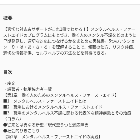
概要
【適切な対応＆サポートがこれ1冊でわかる！】メンタルヘルス・ファー
ストエイドのプログラムにもとづき、働く人のメンタル不調をどのように
早期発見し、適切な対応につなげるかをまとめた実践書。5つのアクショ
ン「り・は・あ・さ・る」を理解することで、傾聴の仕方、リスク評価、
適切な情報提供、セルフヘルプの方法などを習得できる。
目次
・序文
・編著者・執筆協力者一覧
【第1章 働く人のためのメンタルヘルス・ファーストエイド】
■1 メンタルヘルス・ファーストエイドとは
■2 職場におけるメンタルヘルス・ファーストエイド
■3 職場のメンタルヘルス不調に関わる代表的な精神疾患とその治療
〈コラム〉
●従来とは異なる新型／現代型うつと適応障害
●社会的ひきこもり
【第2章 メンタルヘルス・ファーストエイドの実践】