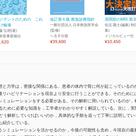
ジデントのための これ
改訂第６版 救急診療指針
肩関節のMRI 第3
け輸液
一般社団法人 日本救急医学会
佐志 隆士(編集) 秋
(監修)
集)
藤 弘明(著)
へるす出版
メジカルビュー社
本医事新報社
¥39,600
¥10,450
,620
態と力学は，密接な関係にある。患者の体内で骨に何が起こっているの
後リハビリテーションを現在より安全に行うことができる。そのために
シミュレーションをする必要がある。その解析に用いられているのが，有
するために必要な知識を，工学者がわかりやすく解説している。次に，実
でどう解析していけばいいのか，具体的な手順を追って丁寧に説明してい
も紹介している。
うシミュレーションを活かせるのか，今後の可能性も含め，今現在の最