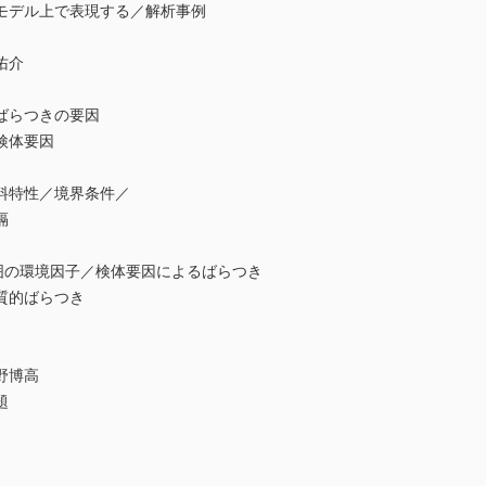
デル上で表現する／解析事例
佑介
ばらつきの要因
検体要因
特性／境界条件／
隔
囲の環境因子／検体要因によるばらつき
質的ばらつき
佐野博高
題