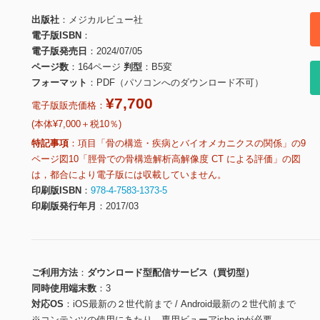
出版社
メジカルビュー社
電子版ISBN
電子版発売日
2024/07/05
ページ数
164ページ
判型
B5変
フォーマット
PDF（パソコンへのダウンロード不可）
¥7,700
電子版販売価格：
(本体¥7,000＋税10％)
特記事項
項目「骨の構造・疾病とバイオメカニクスの関係」の9
ページ図10「脛骨での骨構造解析高解像度 CT による評価」の図
は，都合により電子版には収載していません。
印刷版ISBN
978-4-7583-1373-5
印刷版発行年月
2017/03
ご利用方法
ダウンロード型配信サービス（買切型）
同時使用端末数
3
対応OS
iOS最新の２世代前まで / Android最新の２世代前まで
※コンテンツの使用にあたり、専用ビューアisho.jpが必要