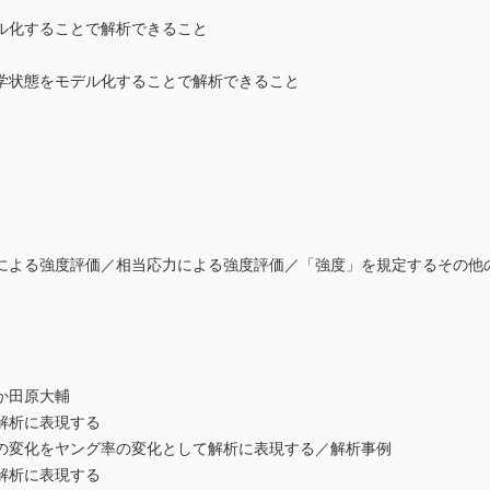
ル化することで解析できること
状態をモデル化することで解析できること
貢
よる強度評価／相当応力による強度評価／「強度」を規定するその他
るか田原大輔
解析に表現する
変化をヤング率の変化として解析に表現する／解析事例
解析に表現する