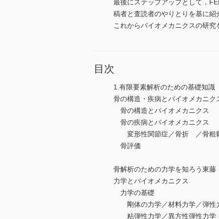
最後にステップアップとして，F
稿者と査読者のやりとりを基に紹
これからバイオメカニクスの研究
目次
1.有限要素解析のための基礎知識
骨の構造・疾病とバイオメカニク
骨の構造とバイオメカニクス
骨の疾病とバイオメカニクス
変形性関節症／骨折 ／骨
骨評価
骨解析のための力学を知ろう
力学とバイオメカニクス
力学の基礎
剛体の力学／材料力学／弾性力
粘弾性力学／異方性弾性力学