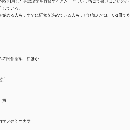
EMを利用した英語論文を投稿するとき，どういう構成で書けばいいのか
介している。
を始める人も，すでに研究を進めている人も，ぜひ読んでほしい1冊で
スの関係稲葉 裕ほか
粗鬆症
東藤 貢
学／弾塑性力学