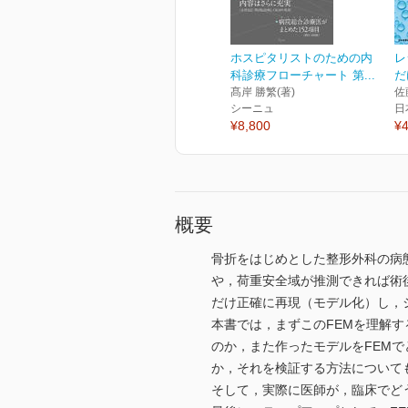
ホスピタリストのための内
レ
科診療フローチャート 第...
だ
髙岸 勝繁(著)
佐
シーニュ
日
¥8,800
¥4
概要
骨折をはじめとした整形外科の病
や，荷重安全域が推測できれば術
だけ正確に再現（モデル化）し，
本書では，まずこのFEMを理解
のか，また作ったモデルをFEM
か，それを検証する方法について
そして，実際に医師が，臨床でど