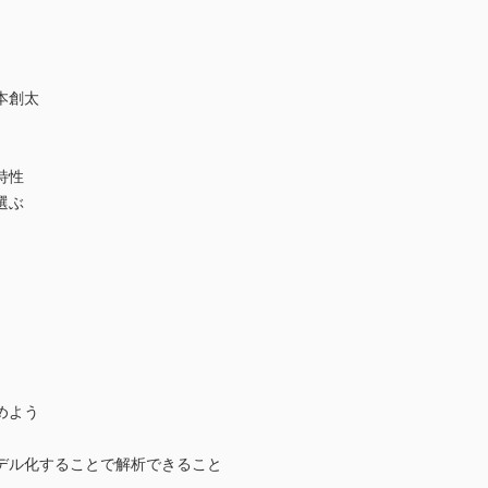
本創太
特性
選ぶ
彦
めよう
デル化することで解析できること