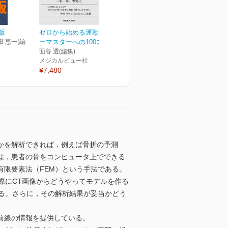
版
ゼロから始める運動器エコ
田 恵一(編
ーマスターへの100ステ...
面谷 透(編集)
メジカルビュー社
¥7,480
かを解析できれば，例えば骨折の予測
は，患者の骨をコンピュータ上でできる
限要素法（FEM）という手法である。
際にCT画像からどうやってモデルを作る
る。さらに，その解析結果が妥当かどう
前線の情報を提供している。