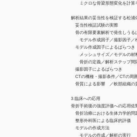
ミクロな骨梁形態変化を計算モ
解析結果の妥当性を検証する松浦
妥当性検証試験の実際
骨の有限要素解析で発生しうる
モデル作成因子／撮影因子／
モデル作成因子によるばらつき
メッシュサイズ／モデルの材料
骨折の定義／解析ステップ間
撮影因子によるばらつき
CTの機種・撮影条件／CTの周
骨質による影響 ／軟部組織の
3.臨床への応用
骨折手術後の強度評価への応用
骨折治療における生体力学的問
整形外科医による臨床的評価
モデルの作成方法
モデルの作成／解析の実行