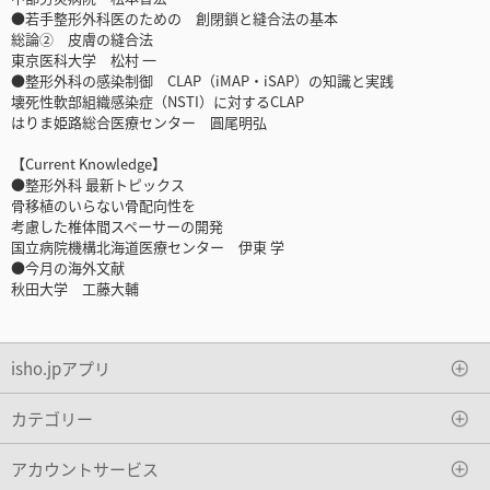
●若手整形外科医のための 創閉鎖と縫合法の基本
総論② 皮膚の縫合法
東京医科大学 松村 一
●整形外科の感染制御 CLAP（iMAP・iSAP）の知識と実践
壊死性軟部組織感染症（NSTI）に対するCLAP
はりま姫路総合医療センター 圓尾明弘
【Current Knowledge】
●整形外科 最新トピックス
骨移植のいらない骨配向性を
考慮した椎体間スペーサーの開発
国立病院機構北海道医療センター 伊東 学
●今月の海外文献
秋田大学 工藤大輔
isho.jpアプリ
カテゴリー
アカウントサービス