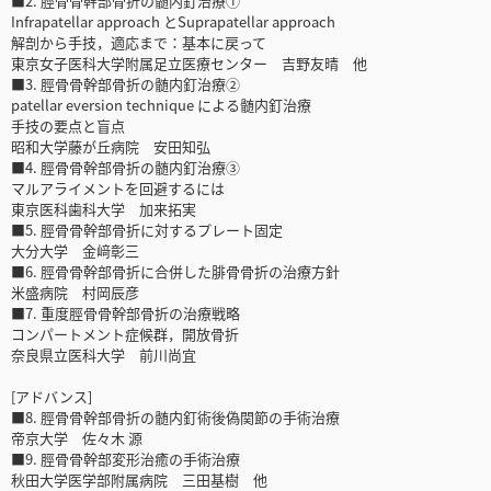
■2. 脛骨骨幹部骨折の髄内釘治療①
Infrapatellar approach とSuprapatellar approach
解剖から手技，適応まで：基本に戻って
東京女子医科大学附属足立医療センター 吉野友晴 他
■3. 脛骨骨幹部骨折の髄内釘治療②
patellar eversion technique による髄内釘治療
手技の要点と盲点
昭和大学藤が丘病院 安田知弘
■4. 脛骨骨幹部骨折の髄内釘治療③
マルアライメントを回避するには
東京医科歯科大学 加来拓実
■5. 脛骨骨幹部骨折に対するプレート固定
大分大学 金﨑彰三
■6. 脛骨骨幹部骨折に合併した腓骨骨折の治療方針
米盛病院 村岡辰彦
■7. 重度脛骨骨幹部骨折の治療戦略
コンパートメント症候群，開放骨折
奈良県立医科大学 前川尚宜
[アドバンス]
■8. 脛骨骨幹部骨折の髄内釘術後偽関節の手術治療
帝京大学 佐々木 源
■9. 脛骨骨幹部変形治癒の手術治療
秋田大学医学部附属病院 三田基樹 他