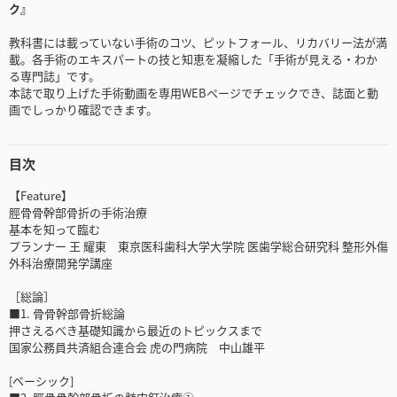
ク』
教科書には載っていない手術のコツ、ピットフォール、リカバリー法が満
載。各手術のエキスパートの技と知恵を凝縮した「手術が見える・わか
る専門誌」です。
本誌で取り上げた手術動画を専用WEBページでチェックでき、誌面と動
画でしっかり確認できます。
目次
【Feature】
脛骨骨幹部骨折の手術治療
基本を知って臨む
プランナー 王 耀東 東京医科歯科大学大学院 医歯学総合研究科 整形外傷
外科治療開発学講座
［総論］
■1. 骨骨幹部骨折総論
押さえるべき基礎知識から最近のトピックスまで
国家公務員共済組合連合会 虎の門病院 中山雄平
[ベーシック]