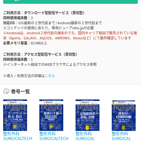
ご利用方法
ダウンロード型配信サービス（買切型）
同時使用端末数
3
対応OS
iOS最新の２世代前まで / Android最新の２世代前まで
※コンテンツの使用にあたり、専用ビューアisho.jpが必要
※Androidは、Android２世代前の端末のうち、国内キャリア経由で販売されている端
末（Xperia、GALAXY、AQUOS、ARROWS、Nexusなど）にて動作確認しています
必要メモリ容量
82 MB以上
ご利用方法
アクセス型配信サービス（買切型）
同時使用端末数
1
※インターネット経由でのWEBブラウザによるアクセス参照
※導入・利用方法の詳細は
こちら
巻号一覧
整形外科
整形外科
整形外科
整形外科
SURGICALTECH
SURGICALTECH
SURGICAL
SURGICAL