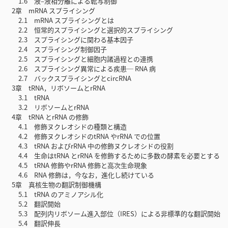
1.6 液–液相分離による転写制御
2章 mRNA スプライシング
2.1 mRNA スプライシングとは
2.2 恒常的スプライシングと選択的スプライシング
2.3 スプライシングに関わる基本因子
2.4 スプライシング制御因子
2.5 スプライシングと細胞内諸過程との連携
2.6 スプライシング異常による疾患─ RNA 病
2.7 バックスプライシングとcircRNA
3章 tRNA，リボソームとrRNA
3.1 tRNA
3.2 リボソームとrRNA
4章 tRNA とrRNA の修飾
4.1 修飾ヌクレオシドの種類と構造
4.2 修飾ヌクレオシドのtRNA やrRNA での位置
4.3 tRNA およびrRNA 中の修飾ヌクレオシドの役割
4.4 生命はtRNA とrRNA を修飾するために多数の酵素を必要とする
4.5 tRNA 修飾やrRNA 修飾と高次生命現象
4.6 RNA 修飾は，今なお，進化し続けている
5章 真核生物の翻訳制御機構
5.1 tRNA のアミノアシル化
5.2 翻訳開始
5.3 配列内リボソーム進入部位（IRES）による非標準的な翻訳開始
5.4 翻訳伸長