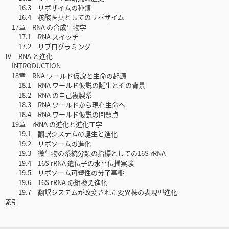
16.3 リボザイムの種類
16.4 核酸医薬としてのリボザイム
17章 RNA の合成生物学
17.1 RNA スイッチ
17.2 リプログラミング
Ⅳ RNA と進化
INTRODUCTION
18章 RNA ワールド仮説と生命の起源
18.1 RNA ワールド仮説の誕生とその背景
18.2 RNA の自己複製系
18.3 RNA ワールドから現存生命へ
18.4 RNA ワールド仮説の問題点
19章 rRNA の進化と進化工学
19.1 翻訳システムの誕生と進化
19.2 リボソームの進化
19.3 微生物の系統分類の指標としての16S rRNA
19.4 16S rRNA 遺伝子の水平伝播実験
19.5 リボソーム可塑性の分子基盤
19.6 16S rRNA の組換え進化
19.7 翻訳システムが改変された変異株の表現型進化
索引