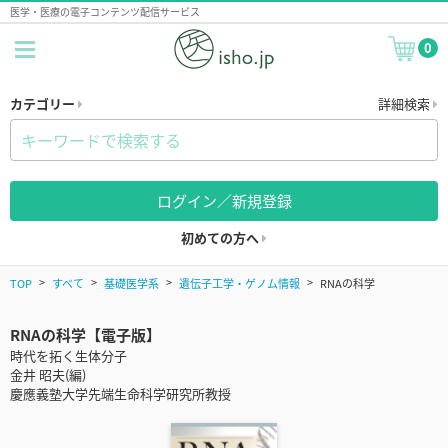
医学・医療の電子コンテンツ配信サービス
0
カテゴリー
詳細検索
ログイン／新規登録
初めての方へ
TOP
すべて
基礎医学系
遺伝子工学・ゲノム情報
RNAの科学
RNAの科学【電子版】
時代を拓く生体分子
金井 昭夫(編)
慶應義塾大学先端生命科学研究所教授