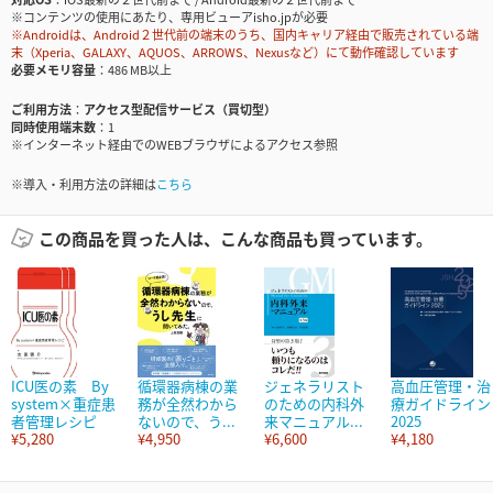
※コンテンツの使用にあたり、専用ビューアisho.jpが必要
※Androidは、Android２世代前の端末のうち、国内キャリア経由で販売されている端
末（Xperia、GALAXY、AQUOS、ARROWS、Nexusなど）にて動作確認しています
必要メモリ容量
486 MB以上
ご利用方法
アクセス型配信サービス（買切型）
同時使用端末数
1
※インターネット経由でのWEBブラウザによるアクセス参照
※導入・利用方法の詳細は
こちら
この商品を買った人は、こんな商品も買っています。
ICU医の素 By
循環器病棟の業
ジェネラリスト
高血圧管理・治
system×重症患
務が全然わから
のための内科外
療ガイドライン
者管理レシピ
ないので、う...
来マニュアル...
2025
¥5,280
¥4,950
¥6,600
¥4,180