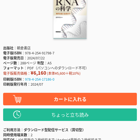
出版社
朝倉書店
電子版ISBN
978-4-254-91798-7
電子版発売日
2024/07/22
ページ数
288ページ
判型
A5
フォーマット
PDF（パソコンへのダウンロード不可）
¥6,160
電子版販売価格：
(本体¥5,600＋税10％)
印刷版ISBN
978-4-254-17186-0
印刷版発行年月
2024/07
カートに入れる
ちょっと立ち読み
ご利用方法
ダウンロード型配信サービス（買切型）
同時使用端末数
2
対応OS
iOS最新の２世代前まで / Android最新の２世代前まで