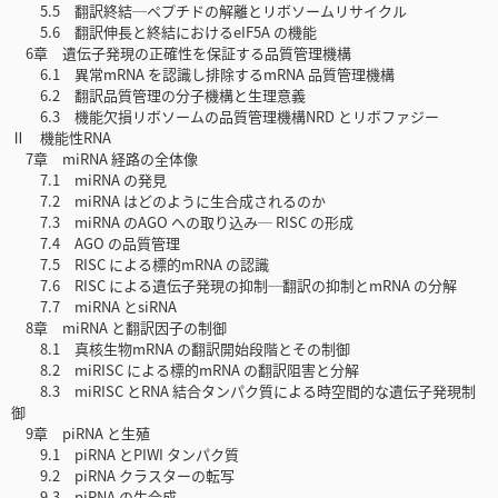
5.5 翻訳終結─ペプチドの解離とリボソームリサイクル
5.6 翻訳伸長と終結におけるeIF5A の機能
6章 遺伝子発現の正確性を保証する品質管理機構
6.1 異常mRNA を認識し排除するmRNA 品質管理機構
6.2 翻訳品質管理の分子機構と生理意義
6.3 機能欠損リボソームの品質管理機構NRD とリボファジー
Ⅱ 機能性RNA
7章 miRNA 経路の全体像
7.1 miRNA の発見
7.2 miRNA はどのように生合成されるのか
7.3 miRNA のAGO への取り込み─ RISC の形成
7.4 AGO の品質管理
7.5 RISC による標的mRNA の認識
7.6 RISC による遺伝子発現の抑制─翻訳の抑制とmRNA の分解
7.7 miRNA とsiRNA
8章 miRNA と翻訳因子の制御
8.1 真核生物mRNA の翻訳開始段階とその制御
8.2 miRISC による標的mRNA の翻訳阻害と分解
8.3 miRISC とRNA 結合タンパク質による時空間的な遺伝子発現制
御
9章 piRNA と生殖
9.1 piRNA とPIWI タンパク質
9.2 piRNA クラスターの転写
9.3 piRNA の生合成