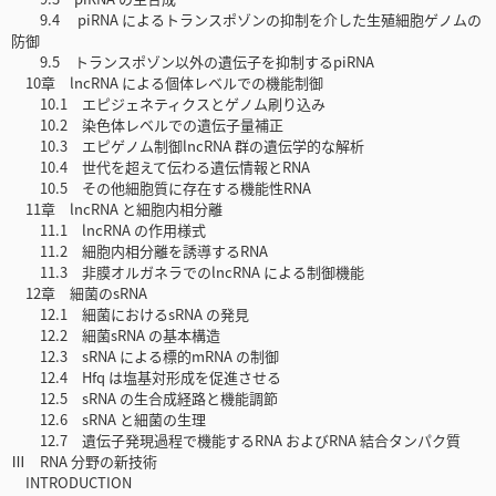
9.4 piRNA によるトランスポゾンの抑制を介した生殖細胞ゲノムの
防御
9.5 トランスポゾン以外の遺伝子を抑制するpiRNA
10章 lncRNA による個体レベルでの機能制御
10.1 エピジェネティクスとゲノム刷り込み
10.2 染色体レベルでの遺伝子量補正
10.3 エピゲノム制御lncRNA 群の遺伝学的な解析
10.4 世代を超えて伝わる遺伝情報とRNA
10.5 その他細胞質に存在する機能性RNA
11章 lncRNA と細胞内相分離
11.1 lncRNA の作用様式
11.2 細胞内相分離を誘導するRNA
11.3 非膜オルガネラでのlncRNA による制御機能
12章 細菌のsRNA
12.1 細菌におけるsRNA の発見
12.2 細菌sRNA の基本構造
12.3 sRNA による標的mRNA の制御
12.4 Hfq は塩基対形成を促進させる
12.5 sRNA の生合成経路と機能調節
12.6 sRNA と細菌の生理
12.7 遺伝子発現過程で機能するRNA およびRNA 結合タンパク質
Ⅲ RNA 分野の新技術
INTRODUCTION