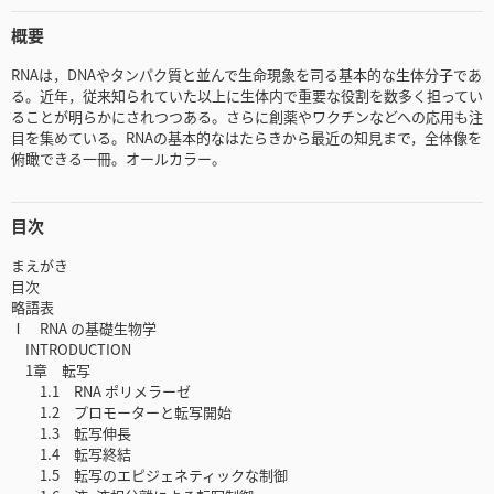
概要
RNAは，DNAやタンパク質と並んで生命現象を司る基本的な生体分子であ
る。近年，従来知られていた以上に生体内で重要な役割を数多く担ってい
ることが明らかにされつつある。さらに創薬やワクチンなどへの応用も注
目を集めている。RNAの基本的なはたらきから最近の知見まで，全体像を
俯瞰できる一冊。オールカラー。
目次
まえがき
目次
略語表
Ⅰ RNA の基礎生物学
INTRODUCTION
1章 転写
1.1 RNA ポリメラーゼ
1.2 プロモーターと転写開始
1.3 転写伸長
1.4 転写終結
1.5 転写のエピジェネティックな制御