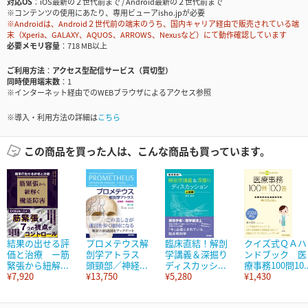
対応OS
iOS最新の２世代前まで / Android最新の２世代前まで
※コンテンツの使用にあたり、専用ビューアisho.jpが必要
※Androidは、Android２世代前の端末のうち、国内キャリア経由で販売されている端
末（Xperia、GALAXY、AQUOS、ARROWS、Nexusなど）にて動作確認しています
必要メモリ容量
718 MB以上
ご利用方法
アクセス型配信サービス（買切型）
同時使用端末数
1
※インターネット経由でのWEBブラウザによるアクセス参照
※導入・利用方法の詳細は
こちら
この商品を買った人は、こんな商品も買っています。
結果の出せる評
プロメテウス解
臨床直結！解剖
クイズ式ＱＡハ
価と治療 ー筋
剖学アトラス
学講義＆深掘り
ンドブック 医
緊張から紐解...
頭頸部／神経...
ディスカッシ...
療事務100問10..
¥7,920
¥13,750
¥5,280
¥1,430