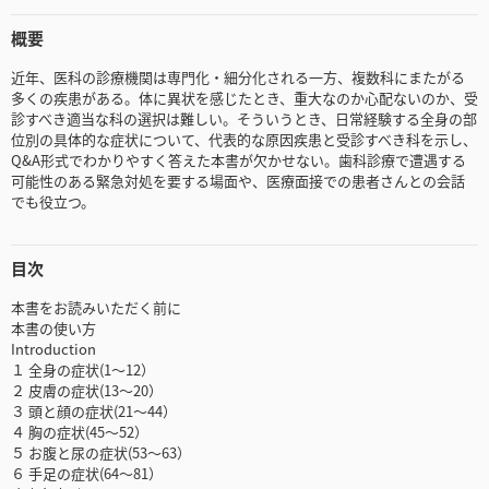
概要
近年、医科の診療機関は専門化・細分化される一方、複数科にまたがる
多くの疾患がある。体に異状を感じたとき、重大なのか心配ないのか、受
診すべき適当な科の選択は難しい。そういうとき、日常経験する全身の部
位別の具体的な症状について、代表的な原因疾患と受診すべき科を示し、
Q&A形式でわかりやすく答えた本書が欠かせない。歯科診療で遭遇する
可能性のある緊急対処を要する場面や、医療面接での患者さんとの会話
でも役立つ。
目次
本書をお読みいただく前に
本書の使い方
Introduction
１ 全身の症状(1～12）
２ 皮膚の症状(13～20）
３ 頭と顔の症状(21～44）
４ 胸の症状(45～52）
５ お腹と尿の症状(53～63）
６ 手足の症状(64～81）