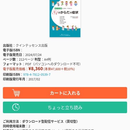
出版社
クインテッセンス出版
電子版ISBN
電子版発売日
2024/07/24
ページ数
212ページ
判型
A4判
フォーマット
PDF（パソコンへのダウンロード不可）
¥8,360
電子版販売価格：
(本体¥7,600＋税10％)
印刷版ISBN
978-4-7812-0539-7
印刷版発行年月
2017/02
カートに入れる
ちょっと立ち読み
ご利用方法
ダウンロード型配信サービス（買切型）
同時使用端末数
2