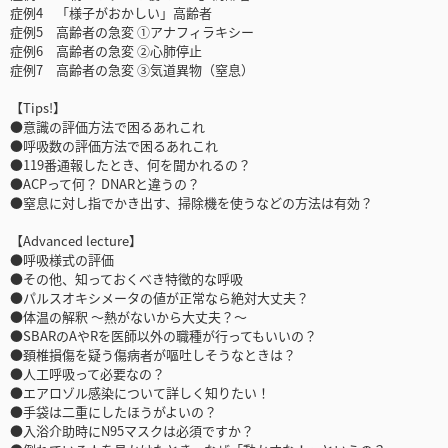
症例4 「様子がおかしい」高齢者
症例5 高齢者の急変 ①アナフィラキシー
症例6 高齢者の急変 ②心肺停止
症例7 高齢者の急変 ③気道異物（窒息）
【Tips!】
●意識の評価方法で困るあれこれ
●呼吸数の評価方法で困るあれこれ
●119番通報したとき、何を聞かれるの？
●ACPって何？ DNARと違うの？
●窒息に対し指でかき出す、掃除機を使うなどの方法は有効？
【Advanced lecture】
●呼吸様式の評価
●その他、知っておくべき特徴的な呼吸
●パルスオキシメータの値が正常なら絶対大丈夫？
●体温の解釈 ～熱がないから大丈夫？～
●SBARのAやRを医師以外の職種が行ってもいいの？
●頚椎損傷を疑う傷病者が嘔吐しそうなときは？
●人工呼吸って必要なの？
●エアロゾル感染について詳しく知りたい！
●手袋は二重にしたほうがよいの？
●入浴介助時にN95マスクは必須ですか？