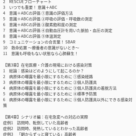
2 RESCUEフローチャート
3 いつでも重要！ 意識＋ABC
4 意識＋ABCの評価 ①意識の評価方法
5 意識＋ABCの評価 ②呼吸の評価・呼吸数の測定
6 意識＋ABCの評価 ③酸素飽和度の測定
7 意識＋ABCの評価 ④自動血圧計を用いた脈拍・血圧の測定
8 意識＋ABCの評価 ⑤体温測定
9 コミュニケーションの合言葉！ SBAR
10 救命処置 ～療養者の意識がないとき～
11 意識も呼吸もない状態なら心肺蘇生！
【第3章】在宅医療・介護の現場における感染対策
1 総論：感染はどのようにして起こるのか？
2 病原体の曝露を最小限にするために ①感染経路
3 病原体の曝露を最小限にするために ②個人防護具
4 病原体の曝露を最小限にするために ③個人防護具の着脱方法
5 病原体の曝露を最小限にするために ④標準予防策
6 病原体の曝露を最小限にするために ⑤個人防護具以外にできる感染対
策
【第4章】シナリオ編：在宅急変への対応の実際
症例1 訪問時、転倒していた高齢者
症例2 訪問時、発熱しているとわかった高齢者
症例3 「朝からずっと寝ている」高齢者