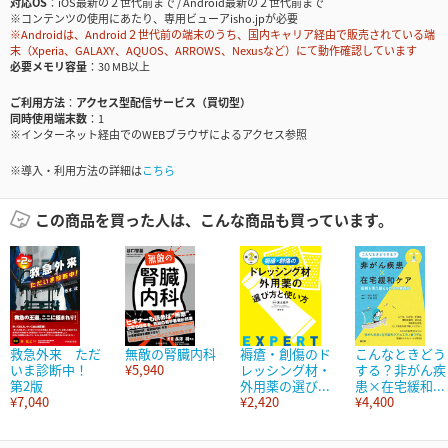
対応OS
iOS最新の２世代前まで / Android最新の２世代前まで
※コンテンツの使用にあたり、専用ビューアisho.jpが必要
※Androidは、Android２世代前の端末のうち、国内キャリア経由で販売されている端
末（Xperia、GALAXY、AQUOS、ARROWS、Nexusなど）にて動作確認しています
必要メモリ容量
30 MB以上
ご利用方法
アクセス型配信サービス（買切型）
同時使用端末数
1
※インターネット経由でのWEBブラウザによるアクセス参照
※導入・利用方法の詳細は
こちら
この商品を買った人は、こんな商品も買っています。
救急外来 ただ
無敵の腎臓内科
褥瘡・創傷のド
こんなときどう
いま診断中！
¥5,940
レッシング材・
する？非がん疾
第2版
外用薬の選び...
患×在宅緩和...
¥7,040
¥2,420
¥4,400