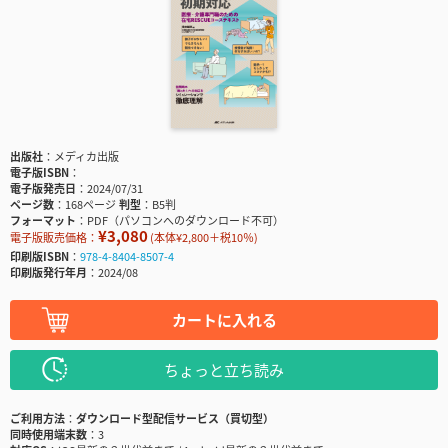
出版社
メディカ出版
電子版ISBN
電子版発売日
2024/07/31
ページ数
168ページ
判型
B5判
フォーマット
PDF（パソコンへのダウンロード不可）
¥3,080
電子版販売価格：
(本体¥2,800＋税10％)
印刷版ISBN
978-4-8404-8507-4
印刷版発行年月
2024/08
カートに入れる
ちょっと立ち読み
ご利用方法
ダウンロード型配信サービス（買切型）
同時使用端末数
3