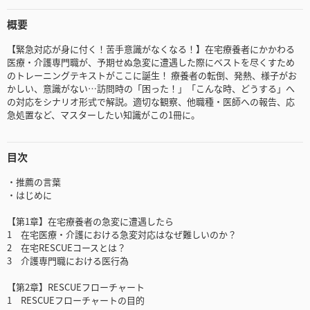
概要
【緊急対応が身に付く！苦手意識がなくなる！】在宅療養者にかかわる
医療・介護専門職が、予期せぬ急変に遭遇した際にベストを尽くすため
のトレーニングテキストがここに誕生！ 療養者の転倒、発熱、様子がお
かしい、意識がない…訪問時の「困った！」「こんな時、どうする」へ
の対応をシナリオ形式で解説。適切な観察、他職種・医師への報告、応
急処置など、マスターしたい知識がこの1冊に。
目次
・推薦の言葉
・はじめに
【第1章】在宅療養者の急変に遭遇したら
1 在宅医療・介護における急変対応はなぜ難しいのか？
2 在宅RESCUEコースとは？
3 介護専門職における医行為
【第2章】RESCUEフローチャート
1 RESCUEフローチャートの目的