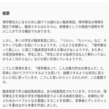
概要
理学療法士になるために避けては通れない臨床実習。理学療法の現場を
間近で体験し、臨床スキルはもちろん、医療者としての態度や姿勢を学
ぶことができる機会でもあります。
しかし、多くの学生が臨床実習に対し、「つらい」「たいへん」など、ネ
ガティブな思いを抱いているようです。このような背景から、「理学療法
って楽しい」 と感じて臨床実習を終える事は少ないようです。また多く
の実習指導者も、学生に対し「学生に対する指導方法なんて教わってない
からよく分からない」などの思いを抱いているようです。
こうした実情を変え、「理学療法って、こんな魅力的な仕事なんだ」と、
将来に 向けてワクワクするような思いで、就職できるような状況に変え
たいと切に思っています。こうした思いからつくられたのが、この書籍で
す。
臨床実習で学ぶ脳血管疾患は、ある程度限定されています。そのため、理
学療法士を目指す学生が臨床実習でよく診る疾患を限定し、効果的に学
ぶためのバイブルとなる書籍にすることを目標に、各筆者とディスカッシ
ョンを重ねながら本書を作成しました。