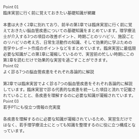
Point 01
臨床実習に行く前に覚えておきたい基礎知識が網羅
本書は大きく2章に別れており、前半の第1章では臨床実習に行く前に覚
えておきたい脳血管疾患についての基礎知識をまとめています。理学療法
士が介入する3つの項目の改善ポイント、時期ごとのリハビリ、施設ごと
のリハビリの考え方、日常生活動作の知識、そして効果的に学ぶための
見学やレポート作成のポイントなどをまとめています。臨床実習に最低限
必要な知識がこの第1章に凝縮しているので、実習前の忙しい時期にこの
第1章を読むだけで効果的な実習を過ごすことができます。
Point 02
よく診る7つの脳血管疾患をそれぞれ各論的に解説
第2章では臨床実習でよく診る7つの脳血管疾患をそれぞれ各論的に解説
しています。臨床実習で診る代表的な疾患を統一した項目と流れで記載さ
れていることと、各疾患を理解するのに必要な知識が凝縮されています。
Point 03
若手PTにも役立つ情報の充実度
各疾患を理解するのに必要な知識が凝縮されているため、実習生だけで
はなく、若手理学療法士にとっても知識を整理するのに役に立つ構成とな
っています。