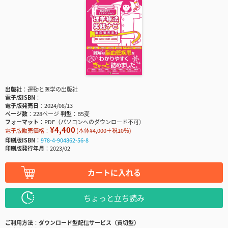
出版社
運動と医学の出版社
電子版ISBN
電子版発売日
2024/08/13
ページ数
228ページ
判型
B5変
フォーマット
PDF（パソコンへのダウンロード不可）
¥4,400
電子版販売価格：
(本体¥4,000＋税10％)
印刷版ISBN
978-4-904862-56-8
印刷版発行年月
2023/02
カートに入れる
ちょっと立ち読み
ご利用方法
ダウンロード型配信サービス（買切型）