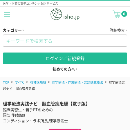
医学・医療の電子コンテンツ配信サービス
0
カテゴリー
詳細検索
ログイン／新規登録
初めての方へ
TOP
すべて
各種医療職
理学療法・作業療法・言語聴覚療法
理学療法実
践ナビ 脳血管疾患編
理学療法実践ナビ 脳血管疾患編【電子版】
臨床実習生・若手PTのための
園部 俊晴(編)
コンディション・ラボ所長,理学療法士