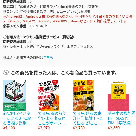
同時使用端末数
2
対応OS
iOS最新の２世代前まで / Android最新の２世代前まで
※コンテンツの使用にあたり、専用ビューアisho.jpが必要
※Androidは、Android２世代前の端末のうち、国内キャリア経由で販売されている端
末（Xperia、GALAXY、AQUOS、ARROWS、Nexusなど）にて動作確認しています
必要メモリ容量
198 MB以上
ご利用方法
アクセス型配信サービス（買切型）
同時使用端末数
1
※インターネット経由でのWEBブラウザによるアクセス参照
※導入・利用方法の詳細は
こちら
この商品を買った人は、こんな商品も買っています。
心電図マイスタ
でる兄 魂の解剖
でる兄 無双の東
脳卒中の機能評
ーによる3→1級
学! -よく出るぜ!
洋医学概論！ -よ
価―SIASと
を目指す鑑別...
ここがポイン...
く出るぜ!ここ...
FIM［基礎編］
¥4,400
¥2,970
¥2,750
¥2,860